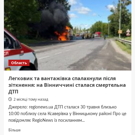
черешні
тріскаються
після
дощу
і
як
цього
уникнути
Область
Легковик та вантажівка спалахнули після
зіткнення: на Вінниччині сталася смертельна
ДТП
2 місяці тому назад
Джерело: regionews.ua ДТП сталася 30 травня близько
10:00 поблизу села Ксаверівка у Вінницькому районі Про це
повідомляє RegioNews із посиланням...
Докладніше
Більше