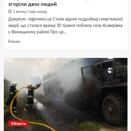
згоріли двоє людей
2 місяці тому назад
Джерело: regionews.ua Стали відомі подробиці смертельної
аварії, що сталася вранці 30 травня поблизу села Ксаверівка
у Вінницькому районі Про це...
Докладніше
Більше
про
Виїхав
на
зустрічку
під
вантажівку:
подробиці
ДТП
на
Вінниччині,
де
в
авто
згоріли
Область
двоє
людей