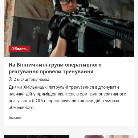
вихідні
через
міські
онлайн-
портали
Область
На Вінниччині групи оперативного
реагування провели тренування
2 місяці тому назад
Днями Хмільницькі патрульні тренувалися відточувати
навички дій у приміщеннях. інспектори груп оперативного
реагування (ГОР) напрацьовували тактику дій в умовах
обмеженого...
Докладніше
Більше
про
На
Вінниччині