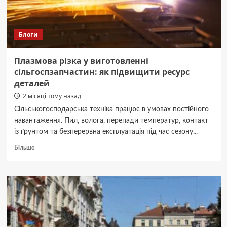
Блоги
Плазмова різка у виготовленні
сільгоспзапчастин: як підвищити ресурс
деталей
2 місяці тому назад
Сільськогосподарська техніка працює в умовах постійного
навантаження. Пил, волога, перепади температур, контакт
із ґрунтом та безперервна експлуатація під час сезону...
Докладніше
Більше
про
Плазмова
різка
у
виготовленні
сільгоспзапчастин:
як
підвищити