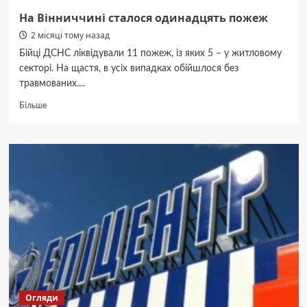
На Вінниччині сталося одинадцять пожеж
2 місяці тому назад
Бійці ДСНС ліквідували 11 пожеж, із яких 5 – у житловому
секторі. На щастя, в усіх випадках обійшлося без
травмованих....
Докладніше
Більше
про
На
Вінниччині
сталося
одинадцять
пожеж
Огляди