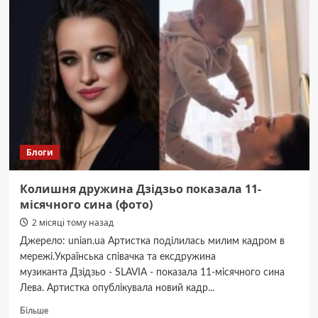
групи
оперативного
реагування
провели
тренування
Блоги
Колишня дружина Дзідзьо показала 11-
місячного сина (фото)
2 місяці тому назад
Джерело: unian.ua Артистка поділилась милим кадром в
мережі.Українська співачка та ексдружина
музиканта Дзідзьо - SLAVIA - показала 11-місячного сина
Лева. Артистка опублікувала новий кадр...
Докладніше
Більше