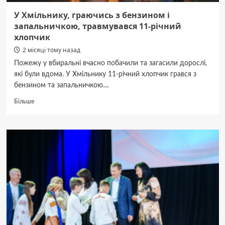
У Хмільнику, граючись з бензином і
запальничкою, травмувався 11-річний
хлопчик
2 місяці тому назад
Пожежу у вбиральні вчасно побачили та загасили дорослі,
які були вдома. У Хмільнику 11-річний хлопчик грався з
бензином та запальничкою....
Докладніше
Більше
про
У
Хмільнику,
граючись
з
бензином
і
запальничкою,
травмувався
11-
річний
хлопчик