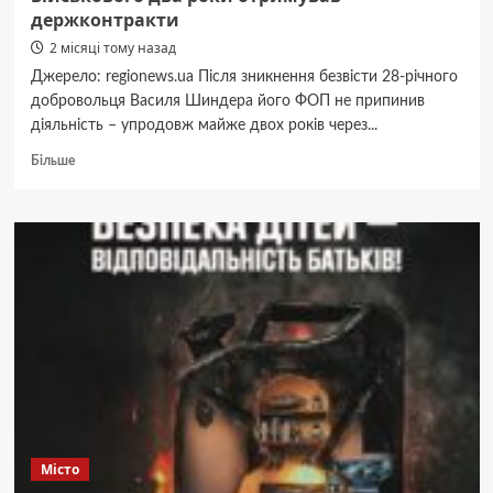
держконтракти
2 місяці тому назад
Джерело: regionews.ua Після зникнення безвісти 28-річного
добровольця Василя Шиндера його ФОП не припинив
діяльність – упродовж майже двох років через...
Докладніше
Більше
про
Скандал
на
Вінниччині:
ФОП
зниклого
військового
два
роки
отримував
держконтракти
Місто