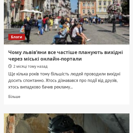
ресурс
деталей
Блоги
Чому львів’яни все частіше планують вихідні
через міські онлайн-портали
2 місяці тому назад
Ще кілька років тому більшість людей проводили вихідні
досить спонтанно. Хтось дізнавався про події від друзів,
хтось випадково бачив рекламу...
Докладніше
Більше
про
Чому
львів’яни
все
частіше
планують