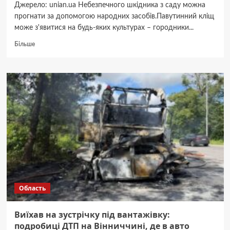
Джерело: unian.ua Небезпечного шкідника з саду можна
прогнати за допомогою народних засобів.Павутинний кліщ
може з'явитися на будь-яких культурах – городники...
Докладніше
Більше
про
Як
швидко
позбутися
павутинного
кліща:
“старовинні”
методи,
перевірені
роками
Область
Виїхав на зустрічку під вантажівку:
подробиці ДТП на Вінниччині, де в авто