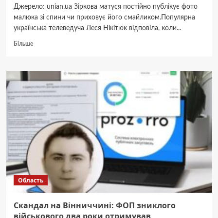
Джерело: unian.ua Зіркова матуся постійно публікує фото
малюка зі спини чи приховує його смайликом.Популярна
українська телеведуча Леся Нікітюк відповіла, коли...
Докладніше
Більше
про
Нікітюк
відповіла,
коли
покаже
обличчя
свого
11-
місячного
сина
Область
Скандал на Вінниччині: ФОП зниклого
військового два роки отримував