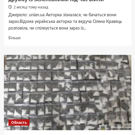
2 місяці тому назад
Джерело: unian.ua Акторка зізналася, чи бачаться вони
зараз.Відома українська акторка та ведуча Олена Кравець
розповіла, чи спілкується вона зараз із...
Докладніше
Більше
про
Кравець
вперше
розкрила
всю
правду
про
дружбу
із
Зеленськими
під
час
війни
Область