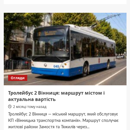
про
Усе
про
автобус
2
Вінниця:
схема
руху,
розклад
і
ціна
Огляди
Тролейбус 2 Вінниця: маршрут містом і
актуальна вартість
2 місяці тому назад
Тролейбус 2 Вінниця — міський маршрут, який обслуговує
КП «Вінницька транспортна компанія». Маршрут сполучає
житлові райони Замостя та Тяжилів через...