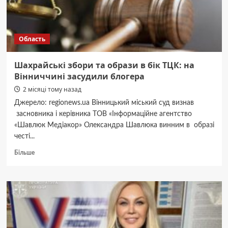
Область
Шахрайські збори та образи в бік ТЦК: на
Вінниччині засудили блогера
2 місяці тому назад
Джерело: regionews.ua Вінницький міський суд визнав
засновника і керівника ТОВ «Інформаційне агентство
«Шавлюк Медіакор» Олександра Шавлюка винним в образі
честі...
Докладніше
Більше
про
Шахрайські
збори
та
образи
в
бік