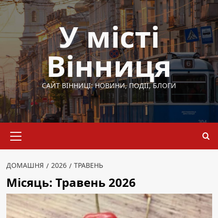
Перейти
до
У місті
вмісту
Вінниця
САЙТ ВІННИЦІ: НОВИНИ, ПОДІЇ, БЛОГИ
Основне
меню
ДОМАШНЯ
2026
ТРАВЕНЬ
Місяць:
Травень 2026