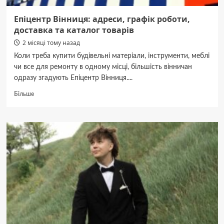
Епіцентр Вінниця: адреси, графік роботи,
доставка та каталог товарів
2 місяці тому назад
Коли треба купити будівельні матеріали, інструменти, меблі
чи все для ремонту в одному місці, більшість вінничан
одразу згадують Епіцентр Вінниця....
Докладніше
Більше
про
Епіцентр
Вінниця:
адреси,
графік
роботи,
доставка
та
каталог
товарів