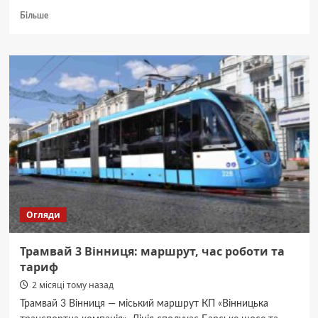
Докладніше
Більше
про
Тролейбус
2
Вінниця:
маршрут
містом
і
актуальна
вартість
Огляди
Трамвай 3 Вінниця: маршрут, час роботи та
тариф
2 місяці тому назад
Трамвай 3 Вінниця — міський маршрут КП «Вінницька