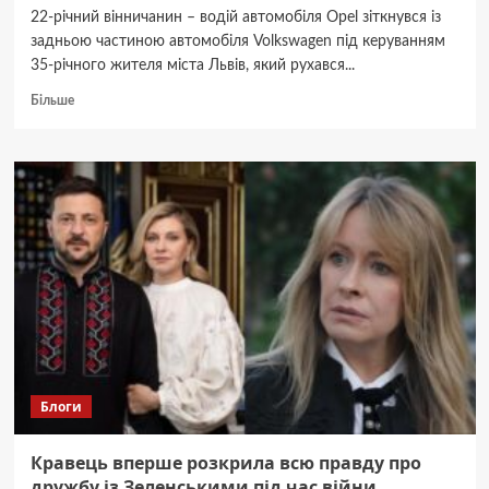
22-річний вінничанин – водій автомобіля Opel зіткнувся із
задньою частиною автомобіля Volkswagen під керуванням
35-річного жителя міста Львів, який рухався...
Докладніше
Більше
про
У
ДТП
під
Вінницею
постраждали
пасажири
автомобіля
Блоги
Кравець вперше розкрила всю правду про
дружбу із Зеленськими під час війни