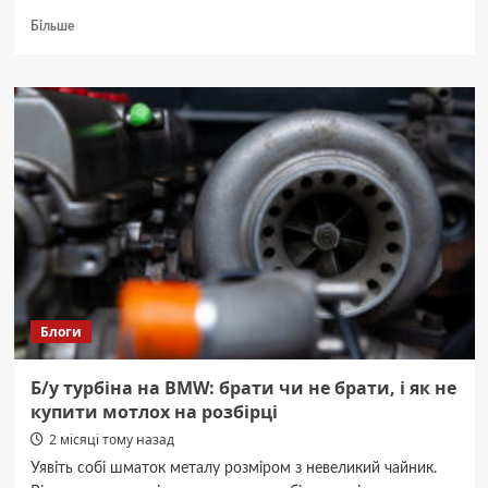
Докладніше
Більше
про
На
Вінниччині
зіткнулися
вантажівка
MAN
та
рейсовий
автобус:
восьмеро
постраждалих
Блоги
Б/у турбіна на BMW: брати чи не брати, і як не
купити мотлох на розбірці
2 місяці тому назад
Уявіть собі шматок металу розміром з невеликий чайник.