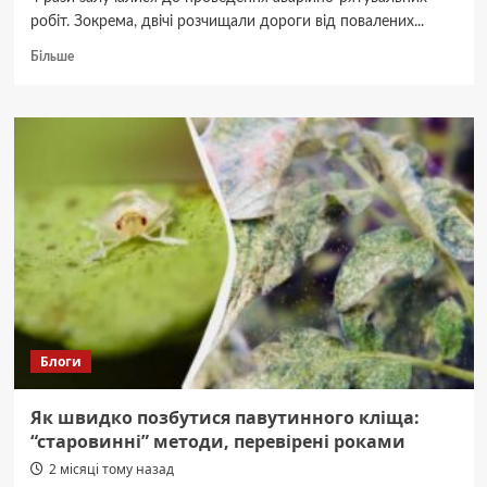
робіт. Зокрема, двічі розчищали дороги від повалених...
Докладніше
Більше
про
У
Вінниці
двічі
долали
наслідки
стихії
Блоги
Як швидко позбутися павутинного кліща:
“старовинні” методи, перевірені роками
2 місяці тому назад