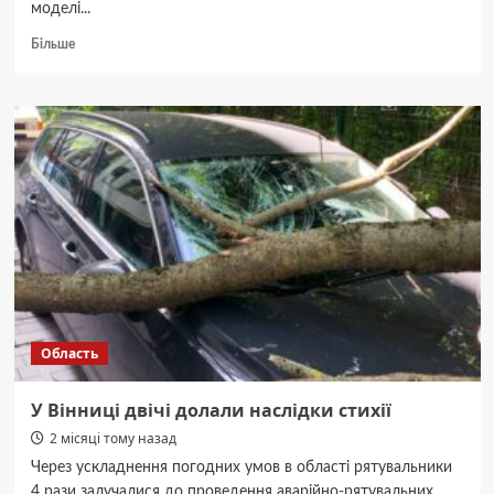
моделі...
Докладніше
Більше
про
MacBook
Neo
або
MacBook
Pro:
як
вибрати
ноутбук
під
свій
ритм
життя
Область
У Вінниці двічі долали наслідки стихії
2 місяці тому назад
Через ускладнення погодних умов в області рятувальники
4 рази залучалися до проведення аварійно-рятувальних