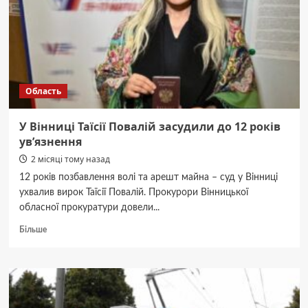
ТЦК:
на
Вінниччині
засудили
блогера
Область
У Вінниці Таїсії Повалій засудили до 12 років
ув’язнення
2 місяці тому назад
12 років позбавлення волі та арешт майна – суд у Вінниці
ухвалив вирок Таїсії Повалій. Прокурори Вінницької
обласної прокуратури довели...
Докладніше
Більше
про
У
Вінниці
Таїсії
Повалій
засудили