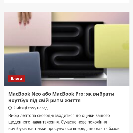
про
Легковик
та
вантажівка
спалахнули
після
зіткнення:
на
Вінниччині
сталася
смертельна
ДТП
Блоги
MacBook Neo або MacBook Pro: як вибрати
ноутбук під свій ритм життя
2 місяці тому назад
Вибір лептопа сьогодні зводиться до оцінки вашого
щоденного навантаження. Сучасне нове покоління
ноутбуків настільки просунулося вперед, що навіть базові