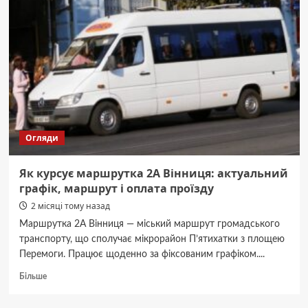
4
Вінниця:
повний
маршрут,
інтервал
руху
та
ціни
Огляди
Як курсує маршрутка 2А Вінниця: актуальний
графік, маршрут і оплата проїзду
2 місяці тому назад
Маршрутка 2А Вінниця — міський маршрут громадського
транспорту, що сполучає мікрорайон П’ятихатки з площею
Перемоги. Працює щоденно за фіксованим графіком....
Докладніше
Більше
про
Як