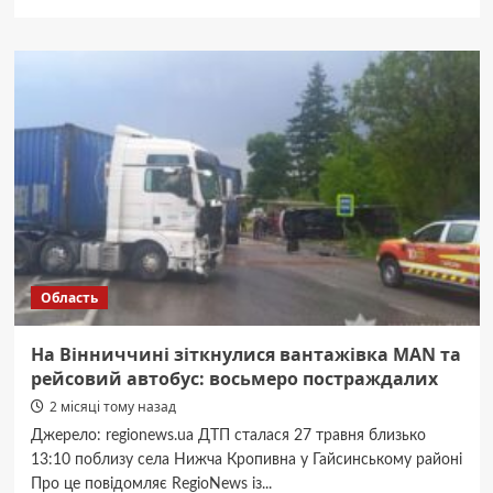
про
Колишня
дружина
Дзідзьо
показала
11-
місячного
сина
(фото)
Область
На Вінниччині зіткнулися вантажівка MAN та
рейсовий автобус: восьмеро постраждалих
2 місяці тому назад
Джерело: regionews.ua ДТП сталася 27 травня близько
13:10 поблизу села Нижча Кропивна у Гайсинському районі
Про це повідомляє RegioNews із...