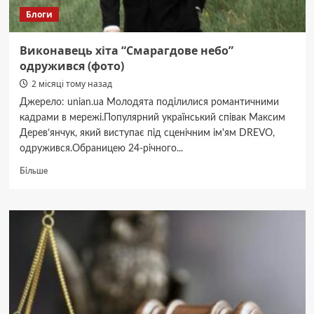
Блоги
Виконавець хіта “Смарагдове небо”
одружився (фото)
2 місяці тому назад
Джерело: unian.ua Молодята поділилися романтичними
кадрами в мережі.Популярний український співак Максим
Дерев’янчук, який виступає під сценічним ім'ям DREVO,
одружився.Обраницею 24-річного...
Докладніше
Більше
про
Виконавець
хіта
“Смарагдове
небо”
одружився
(фото)