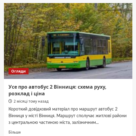
курсує
маршрутка
2А
Вінниця:
актуальний
графік,
маршрут
і
оплата
проїзду
Огляди
Усе про автобус 2 Вінниця: схема руху,
розклад і ціна
2 місяці тому назад
Короткий довідковий матеріал про маршрут автобус 2
Вінниця у місті Вінниця. Маршрут сполучає житлові райони
з центральною частиною міста, залізничним...
Докладніше
Більше