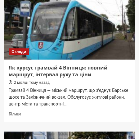
до
12
років
ув’язнення
Огляди
Як курсує трамвай 4 Вінниця: повний
маршрут, інтервал руху та ціни
2 місяці тому назад
Трамвай 4 Вінниця — міський маршрут, що з’єднує Барське
шосе та Залізничний вокзал. Обслуговує житлові райони,
центр міста та транспортні...
Докладніше
Більше
про
Як
курсує
трамвай