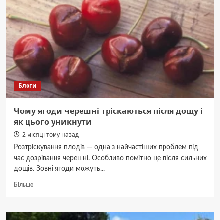
Блоги
Чому ягоди черешні тріскаються після дощу і
як цього уникнути
2 місяці тому назад
Розтріскування плодів — одна з найчастіших проблем під
час дозрівання черешні. Особливо помітно це після сильних
дощів. Зовні ягоди можуть...
Докладніше
Більше
про
Чому
ягоди