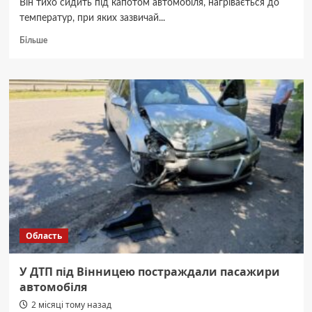
Він тихо сидить під капотом автомобіля, нагрівається до
температур, при яких зазвичай...
Докладніше
Більше
про
Б/
у
турбіна
на
BMW:
брати
чи
не
брати,
і
як
не
купити
Область
мотлох
на
розбірці
У ДТП під Вінницею постраждали пасажири
автомобіля
2 місяці тому назад