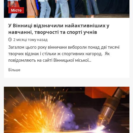
Місто
У Вінниці відзначили найактивніших у
навчанні, творчості та спорті учнів
2 місяці тому назад
Загалом цього року вінничани вибороли понад дві тисячі
творчих відзнак і стільки ж спортивних нагород. Як
повідомляють на сайті Вінницької міської...
Докладніше
Більше
про
У
Вінниці
відзначили
найактивніших
у
навчанні,
творчості
та
спорті
учнів