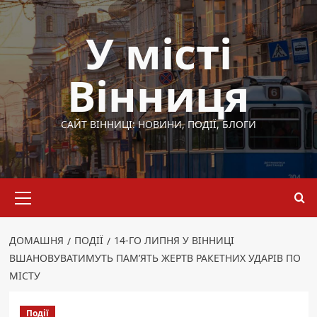
Перейти
до
У місті
вмісту
Вінниця
САЙТ ВІННИЦІ: НОВИНИ, ПОДІЇ, БЛОГИ
Основне
меню
ДОМАШНЯ
ПОДІЇ
14-ГО ЛИПНЯ У ВІННИЦІ
ВШАНОВУВАТИМУТЬ ПАМ’ЯТЬ ЖЕРТВ РАКЕТНИХ УДАРІВ ПО
МІСТУ
Події