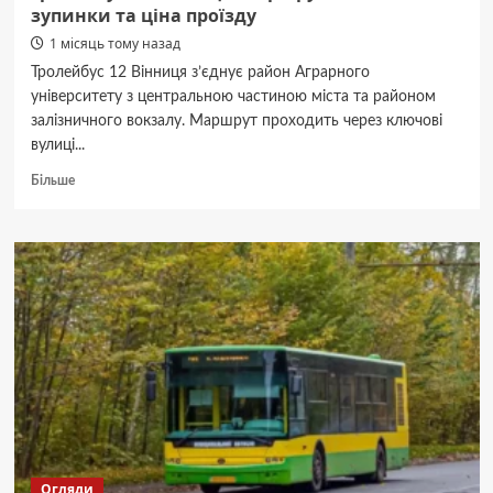
зупинки та ціна проїзду
1 місяць тому назад
Тролейбус 12 Вінниця з’єднує район Аграрного
університету з центральною частиною міста та районом
залізничного вокзалу. Маршрут проходить через ключові
вулиці...
Докладніше
Більше
про
Тролейбус
12
Вінниця:
маршрут,
основні
зупинки
та
ціна
проїзду
Огляди