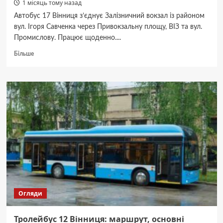
1 місяць тому назад
Автобус 17 Вінниця з’єднує Залізничний вокзал із районом
вул. Ігоря Савченка через Привокзальну площу, ВІЗ та вул.
Промислову. Працює щоденно....
Докладніше
Більше
про
Автобус
17
Вінниця:
розклад,
зупинки
та
вартість
проїзду
Огляди
Тролейбус 12 Вінниця: маршрут, основні