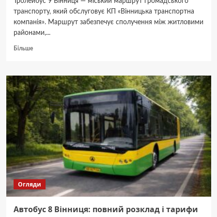
Тролейбус 9 Вінниця — міський маршрут громадського
транспорту, який обслуговує КП «Вінницька транспортна
компанія». Маршрут забезпечує сполучення між житловими
районами,...
Докладніше
Більше
про
Тролейбус
9
Вінниця:
маршрут,
расписание
движения
и
стоимость
проезда
Огляди
Автобус 8 Вінниця: повний розклад і тарифи