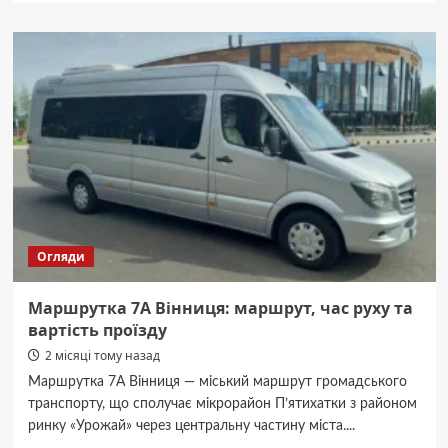
Тролейбус
10
Вінниця:
маршрут,
зупинки
та
вартість
проїзду
Огляди
Маршрутка 7А Вінниця: маршрут, час руху та
вартість проїзду
2 місяці тому назад
Маршрутка 7А Вінниця — міський маршрут громадського
транспорту, що сполучає мікрорайон П’ятихатки з районом
ринку «Урожай» через центральну частину міста....