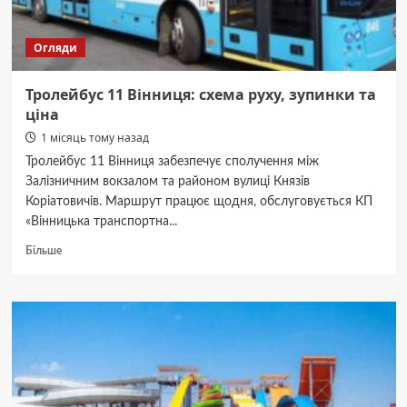
Огляди
Тролейбус 11 Вінниця: схема руху, зупинки та
ціна
1 місяць тому назад
Тролейбус 11 Вінниця забезпечує сполучення між
Залізничним вокзалом та районом вулиці Князів
Коріатовичів. Маршрут працює щодня, обслуговується КП
«Вінницька транспортна...
Докладніше
Більше
про
Тролейбус
11
Вінниця:
схема
руху,
зупинки
та
ціна