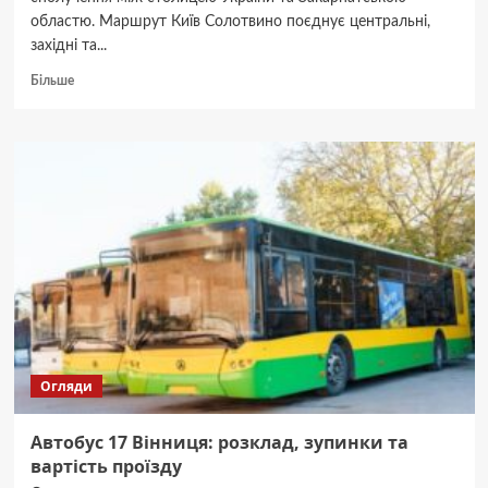
областю. Маршрут Київ Солотвино поєднує центральні,
західні та...
Докладніше
Більше
про
Поїзд
Київ
Солотвино:
маршрут,
розклад
руху
та
вартість
Огляди
Автобус 17 Вінниця: розклад, зупинки та
вартість проїзду