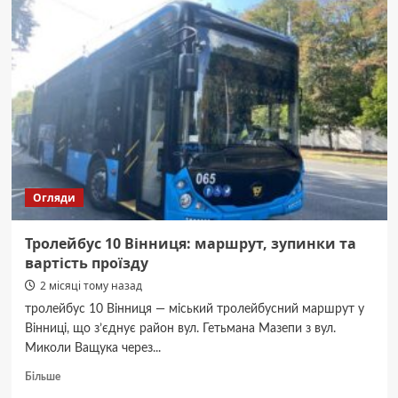
Вінниця:
повний
розклад
і
тарифи
Огляди
Тролейбус 10 Вінниця: маршрут, зупинки та
вартість проїзду
2 місяці тому назад
тролейбус 10 Вінниця — міський тролейбусний маршрут у
Вінниці, що з’єднує район вул. Гетьмана Мазепи з вул.
Миколи Ващука через...
Докладніше
Більше
про