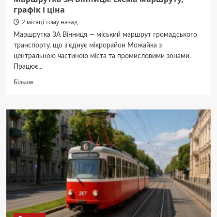
графік і ціна
2 місяці тому назад
Маршрутка 3А Вінниця — міський маршрут громадського
транспорту, що з’єднує мікрорайон Можайка з
центральною частиною міста та промисловими зонами.
Працює...
Докладніше
Більше
про
Маршрутка
3А
Вінниця:
схема
маршруту,
графік
і
ціна