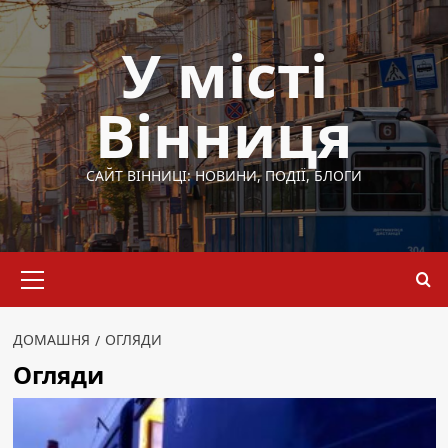
Перейти
до
У місті
вмісту
Вінниця
САЙТ ВІННИЦІ: НОВИНИ, ПОДІЇ, БЛОГИ
Основне
меню
ДОМАШНЯ
ОГЛЯДИ
Огляди