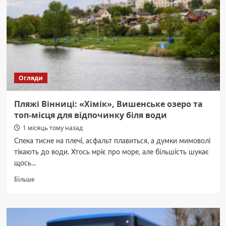
сил
уже
не
вистачає
і
що
робити
далі
Огляди
Пляжі Вінниці: «Хімік», Вишенське озеро та
топ-місця для відпочинку біля води
1 місяць тому назад
Спека тисне на плечі, асфальт плавиться, а думки мимоволі
тікають до води. Хтось мріє про море, але більшість шукає
щось...
Докладніше
Більше
про
Пляжі
Вінниці:
«Хімік»,