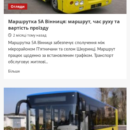
Огляди
Маршрутка 5А Вінниця: маршрут, час руху та
вартість проїзду
2 місяці тому назад
Маршрутка 5А Вінниця забезпечує сполучення між
мікрорайоном П'ятничани та селом Шкуринці. Маршрут
працює щоденно за встановленим графіком. Транспорт
обслуговує житлові...
Докладніше
Більше
про
Маршрутка
5А
Вінниця:
маршрут,
час
руху
та
вартість
проїзду