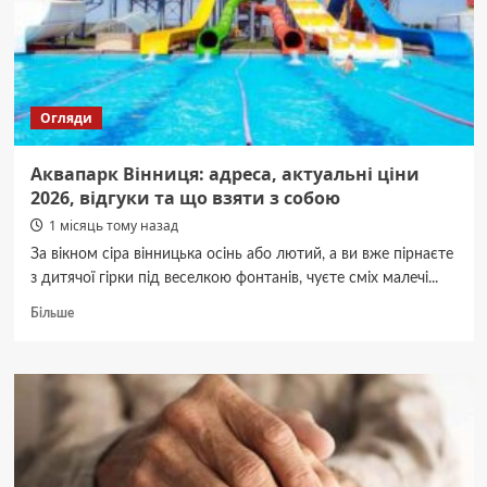
Огляди
Аквапарк Вінниця: адреса, актуальні ціни
2026, відгуки та що взяти з собою
1 місяць тому назад
За вікном сіра вінницька осінь або лютий, а ви вже пірнаєте
з дитячої гірки під веселкою фонтанів, чуєте сміх малечі...
Докладніше
Більше
про
Аквапарк
Вінниця:
адреса,
актуальні
ціни
2026,
відгуки