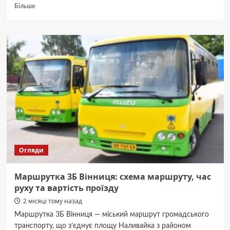
Докладніше
Більше
про
Тролейбус
6
Вінниця:
зупинки,
розклад
і
тариф
Огляди
Маршрутка 3Б Вінниця: схема маршруту, час
руху та вартість проїзду
2 місяці тому назад
Маршрутка 3Б Вінниця — міський маршрут громадського
транспорту, що з’єднує площу Наливайка з районом