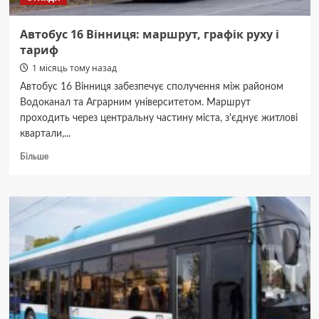
Автобус 16 Вінниця: маршрут, графік руху і
тариф
1 місяць тому назад
Автобус 16 Вінниця забезпечує сполучення між районом
Водоканал та Аграрним університетом. Маршрут
проходить через центральну частину міста, з'єднує житлові
квартали,...
Докладніше
Більше
про
Автобус
16
Вінниця:
маршрут,
графік
руху
і
тариф