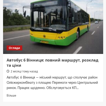
життя
у
Вінниці
Огляди
Автобус 6 Вінниця: повний маршрут, розклад
та ціни
2 місяці тому назад
Автобус 6 Вінниця — міський маршрут, що сполучає район
Олієжиркомбінату з площею Перемоги через Центральний
ринок. Працює щоденно. Обслуговується КП...
Докладніше
Більше
про
Автобус