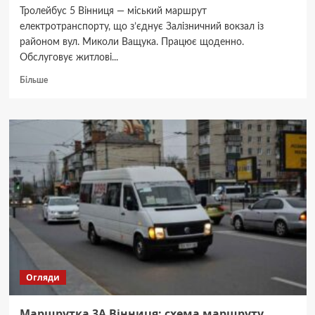
Тролейбус 5 Вінниця — міський маршрут
електротранспорту, що з’єднує Залізничний вокзал із
районом вул. Миколи Ващука. Працює щоденно.
Обслуговує житлові...
Докладніше
Більше
про
Тролейбус
5
Вінниця:
розклад,
маршрут
і
тариф
на
проїзд
Огляди
Маршрутка 3А Вінниця: схема маршруту,