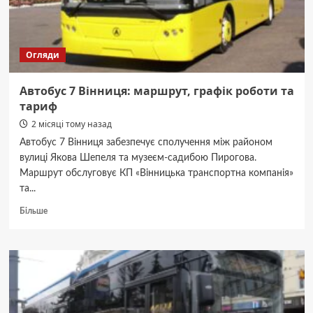
Огляди
Автобус 7 Вінниця: маршрут, графік роботи та
тариф
2 місяці тому назад
Автобус 7 Вінниця забезпечує сполучення між районом
вулиці Якова Шепеля та музеєм-садибою Пирогова.
Маршрут обслуговує КП «Вінницька транспортна компанія»
та...
Докладніше
Більше
про
Автобус
7
Вінниця:
маршрут,
графік
роботи