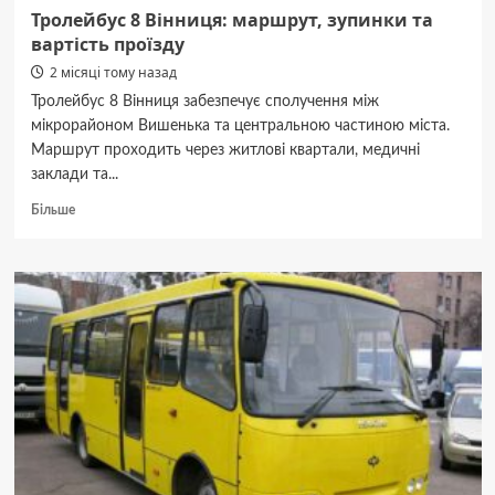
Тролейбус 8 Вінниця: маршрут, зупинки та
вартість проїзду
2 місяці тому назад
Тролейбус 8 Вінниця забезпечує сполучення між
мікрорайоном Вишенька та центральною частиною міста.
Маршрут проходить через житлові квартали, медичні
заклади та...
Докладніше
Більше
про
Тролейбус
8
Вінниця:
маршрут,
зупинки
та
вартість
проїзду