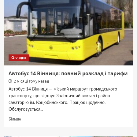
Вишенське
озеро
та
топ-
місця
для
відпочинку
біля
води
Огляди
Автобус 14 Вінниця: повний розклад і тарифи
2 місяці тому назад
Автобус 14 Вінниця — міський маршрут громадського
транспорту, що з’єднує Залізничний вокзал і район
санаторію ім. Коцюбинського. Працює щоденно.
Обслуговується...
Докладніше
Більше
про
Автобус
14