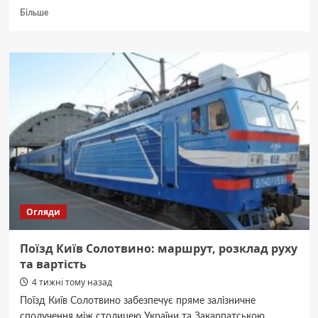
Докладніше
Більше
про
Електричка
Козятин
Жмеринка:
розклад,
зупинки
та
ціни
Огляди
Поїзд Київ Солотвино: маршрут, розклад руху
та вартість
4 тижні тому назад
Поїзд Київ Солотвино забезпечує пряме залізничне
сполучення між столицею України та Закарпатською