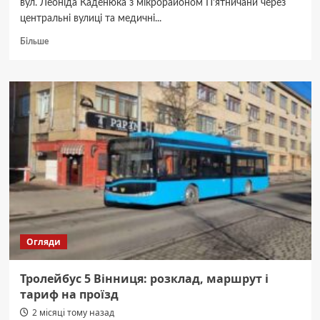
вул. Леоніда Каденюка з мікрорайоном П’ятничани через
центральні вулиці та медичні...
Докладніше
Більше
про
Автобус
5
Вінниця:
маршрут,
розклад
та
ціни
Огляди
Тролейбус 5 Вінниця: розклад, маршрут і
тариф на проїзд
2 місяці тому назад