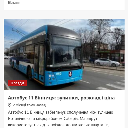
Докладніше
Більше
про
Маршрутка
7А
Вінниця:
маршрут,
час
руху
та
вартість
проїзду
Огляди
Автобус 11 Вінниця: зупинки, розклад і ціна
2 місяці тому назад
Автобус 11 Вінниця забезпечує сполучення між вулицею
Ботанічною та мікрорайоном Сабарів. Маршрут
використовується для поїздок до житлових кварталів,