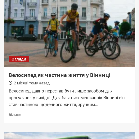
актуальний
маршрут,
розклад
та
вартість
проїзду
Огляди
Велосипед як частина життя у Вінниці
2 місяці тому назад
Велосипед давно перестав бути лише засобом для
прогулянок у вихідні. Для багатьох мешканців Вінниці він
став частиною щоденного життя, зручним...
Докладніше
Більше
про
Велосипед
як
частина