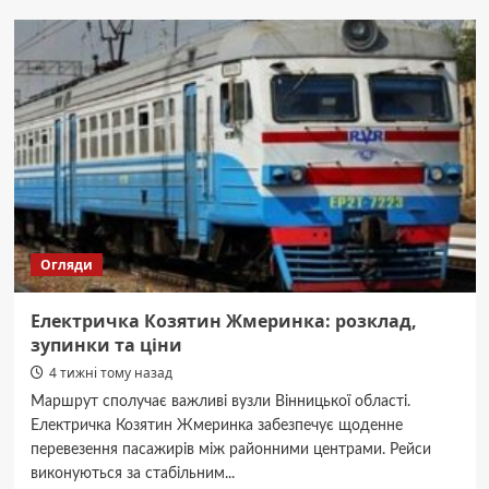
Жмеринка
Козятин:
розклад,
маршрут
і
вартість
Огляди
Електричка Козятин Жмеринка: розклад,
зупинки та ціни
4 тижні тому назад
Маршрут сполучає важливі вузли Вінницької області.
Електричка Козятин Жмеринка забезпечує щоденне
перевезення пасажирів між районними центрами. Рейси
виконуються за стабільним...