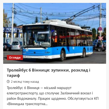
6
Вінниця:
повний
маршрут,
розклад
та
ціни
Огляди
Тролейбус 6 Вінниця: зупинки, розклад і
тариф
2 місяці тому назад
Тролейбус 6 Вінниця — міський маршрут
електротранспорту, що сполучає Залізничний вокзал і
район Водоканалу. Працює щоденно. Обслуговується КП
«Вінницька транспортна...