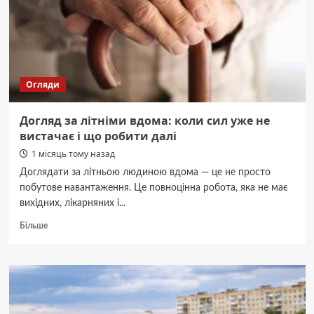
та
що
взяти
з
собою
Огляди
Догляд за літніми вдома: коли сил уже не
вистачає і що робити далі
1 місяць тому назад
Доглядати за літньою людиною вдома — це не просто
побутове навантаження. Це повноцінна робота, яка не має
вихідних, лікарняних і...
Докладніше
Більше
про
Догляд
за
літніми
вдома:
коли