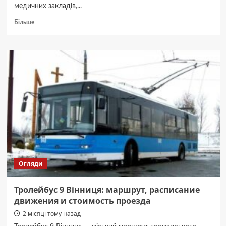
медичних закладів,...
Докладніше
Більше
про
Автобус
11
Вінниця:
зупинки,
розклад
і
ціна
Огляди
Тролейбус 9 Вінниця: маршрут, расписание
движения и стоимость проезда
2 місяці тому назад