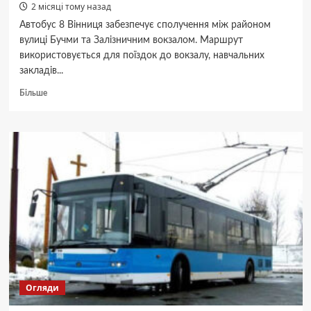
2 місяці тому назад
Автобус 8 Вінниця забезпечує сполучення між районом
вулиці Бучми та Залізничним вокзалом. Маршрут
використовується для поїздок до вокзалу, навчальних
закладів...
Докладніше
Більше
про
Автобус
8
Вінниця:
повний
розклад
і
тарифи
Огляди