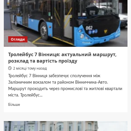
та
тариф
Огляди
Тролейбус 7 Вінниця: актуальний маршрут,
розклад та вартість проїзду
2 місяці тому назад
Тролейбус 7 Вінниця забезпечує сполучення між
Залізничним вокзалом та районом Вінниччина-Авто.
Маршрут проходить через промислові та житлові квартали
міста. Тролейбус...
Докладніше
Більше
про
Тролейбус
7
Вінниця: