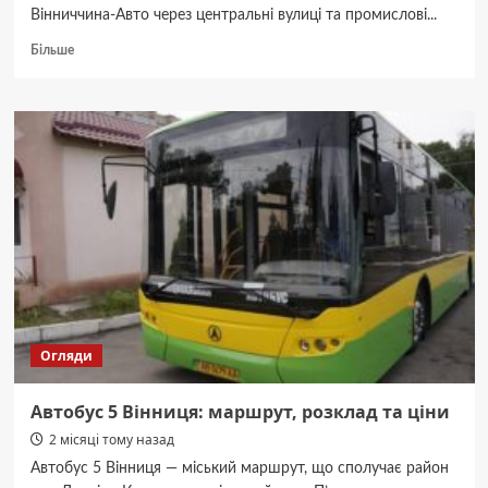
Вінниччина-Авто через центральні вулиці та промислові...
Докладніше
Більше
про
Маршрутка
3Б
Вінниця:
схема
маршруту,
час
руху
та
вартість
проїзду
Огляди
Автобус 5 Вінниця: маршрут, розклад та ціни
2 місяці тому назад
Автобус 5 Вінниця — міський маршрут, що сполучає район