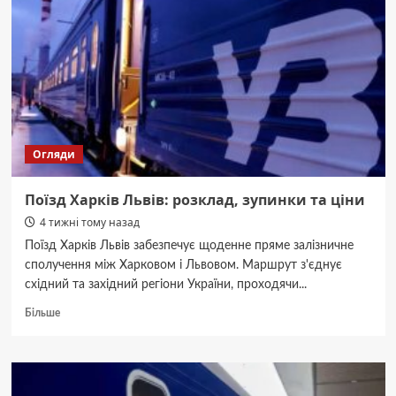
Огляди
Поїзд Харків Львів: розклад, зупинки та ціни
4 тижні тому назад
Поїзд Харків Львів забезпечує щоденне пряме залізничне
сполучення між Харковом і Львовом. Маршрут з'єднує
східний та західний регіони України, проходячи...
Докладніше
Більше
про
Поїзд
Харків
Львів:
розклад,