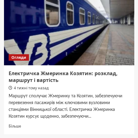
зупинки
та
ціни
Огляди
Електричка Жмеринка Козятин: розклад,
маршрут і вартість
4 тижні тому назад
Маршрут сполучає Жмеринку та Козятин, забезпечуючи
перевезення пасажирів між ключовими вузловими
станціями Вінницької області. Електричка Жмеринка
Козятин курсує щоденно, забезпечуючи...
Докладніше
Більше
про
Електричка