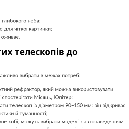
 глибокого неба;
е для чіткої картинки;
о оживає.
тих телескопів до
 важливо вибрати в межах потреб:
ктний рефрактор, який можна використовувати
і спостерігати Місяць, Юпітер;
ти телескоп із діаметром 90–150 мм: він відкриває
актики й туманності;
озне хобі, можуть вибрати моделі з автонаведенням