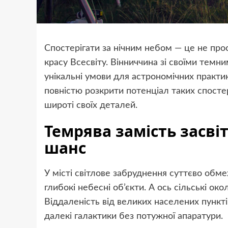
Спостерігати за нічним небом — це не про
красу Всесвіту. Вінниччина зі своїми темн
унікальні умови для астрономічних практи
повністю розкрити потенціал таких спосте
широті своїх деталей.
Темрява замість засві
шанс
У місті світлове забруднення суттєво обме
глибокі небесні об’єкти. А ось сільські око
Віддаленість від великих населених пункті
далекі галактики без потужної апаратури.