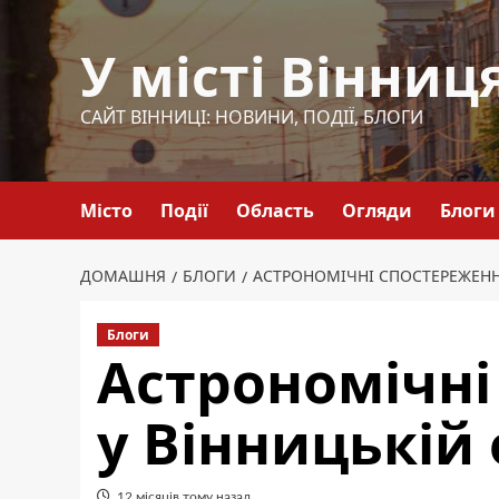
Перейти
до
У місті Вінниц
вмісту
САЙТ ВІННИЦІ: НОВИНИ, ПОДІЇ, БЛОГИ
Місто
Події
Область
Огляди
Блоги
ДОМАШНЯ
БЛОГИ
АСТРОНОМІЧНІ СПОСТЕРЕЖЕНН
Блоги
Астрономічні
у Вінницькій 
12 місяців тому назад