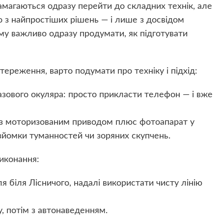
 намагаються одразу перейти до складних технік, але
о з найпростіших рішень — і лише з досвідом
му важливо одразу продумати, як підготувати
ереження, варто подумати про техніку і підхід:
зового окуляра: просто прикласти телефон — і вже
 з моторизованим приводом плюс фотоапарат у
 зйомки туманностей чи зоряних скупчень.
иконання:
 біля Лісничого, надалі використати чисту лінію
, потім з автонаведенням.