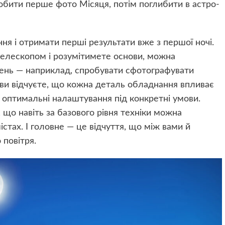
обити перше фото Місяця, потім поглибити в астро­
ння і отримати перші результати вже з першої ночі.
телескопом і розумітимете основи, можна
ень — наприклад, спробувати сфотографувати
м ви відчуєте, що кожна деталь обладнання впливає
и оптимальні налаштування під конкретні умови.
, що навіть за базового рівня техніки можна
істах. І головне — це відчуття, що між вами й
 повітря.