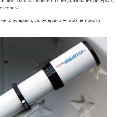
лескопів можна знайти на спеціалізованих ресурсах,
lescopes/
.
ами, окулярами, фокусерами — щоб не просто