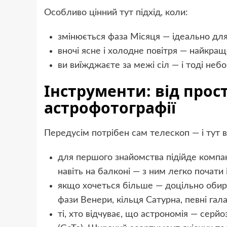
Особливо цінний тут підхід, коли:
змінюється фаза Місяця — ідеально для
вночі ясне і холодне повітря — найкращ
ви виїжджаєте за межі сіл — і тоді неб
Інструменти: від прос
астрофотографії
Передусім потрібен сам телескоп — і тут
для першого знайомства підійде компа
навіть на балконі — з ним легко почати 
якщо хочеться більше — доцільно обира
фази Венери, кільця Сатурна, певні гал
ті, хто відчуває, що астрономія — серй