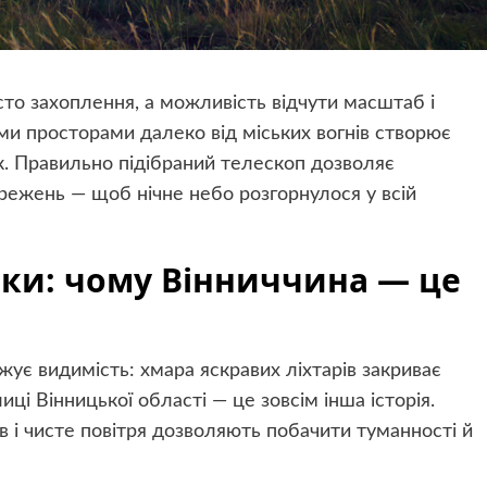
сто захоплення, а можливість відчути масштаб і
ими просторами далеко від міських вогнів створює
к. Правильно підібраний телескоп дозволяє
режень — щоб нічне небо розгорнулося у всій
тки: чому Вінниччина — це
жує видимість: хмара яскравих ліхтарів закриває
лиці Вінницької області — це зовсім інша історія.
в і чисте повітря дозволяють побачити туманності й