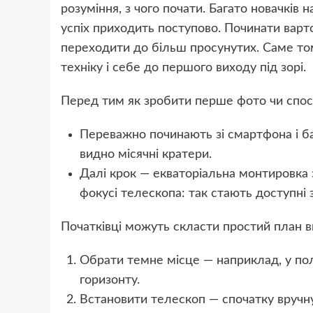
розуміння, з чого почати. Багато новачків
успіх приходить поступово. Починати варт
переходити до більш просунутих. Саме то
техніку і себе до першого виходу під зорі.
Перед тим як зробити перше фото чи спост
Переважно починають зі смартфона і ба
видно місячні кратери.
Далі крок — екваторіальна монтировка
фокусі телескопа: так стають доступні
Початківці можуть скласти простий план в
Обрати темне місце — наприклад, у поля
горизонту.
Встановити телескоп — спочатку вручну