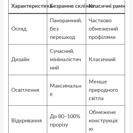
Характеристика
Безрамне скління
Класичні рамні с
Панорамний,
Частково
Огляд
без
обмежений
перешкод
профілями
Сучасний,
Дизайн
мінімалістич
Класичний
ний
Менше
Максимальн
Освітлення
природного
е
світла
Обмежене
До 80–100%
Відкривання
конструкціє
прорізу
ю