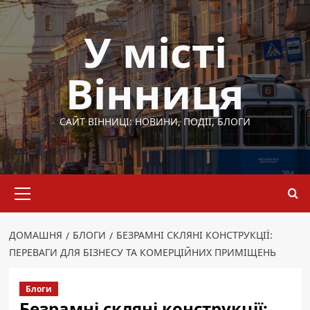
Перейти
до
У місті
вмісту
Вінниця
САЙТ ВІННИЦІ: НОВИНИ, ПОДІЇ, БЛОГИ
Основне
меню
ДОМАШНЯ
БЛОГИ
БЕЗРАМНІ СКЛЯНІ КОНСТРУКЦІЇ:
ПЕРЕВАГИ ДЛЯ БІЗНЕСУ ТА КОМЕРЦІЙНИХ ПРИМІЩЕНЬ
Блоги
Безрамні скляні конструкції: