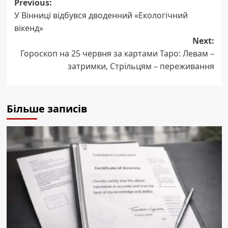
Post
Previous:
У Вінниці відбувся дводенний «Екологічний
navigation
вікенд»
Next:
Гороскоп на 25 червня за картами Таро: Левам –
затримки, Стрільцям – переживання
Більше записів