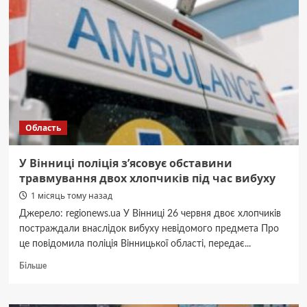
життя
жінки
Область
У Вінниці поліція з’ясовує обставини
травмування двох хлопчиків під час вибуху
1 місяць тому назад
Джерело: regionews.ua У Вінниці 26 червня двоє хлопчиків
постраждали внаслідок вибуху невідомого предмета Про
це повідомила поліція Вінницької області, передає...
Докладніше
Більше
про
У
Вінниці