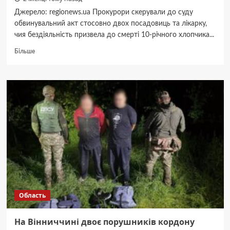
Джерело: regionews.ua Прокурори скерували до суду
обвинувальний акт стосовно двох посадовиць та лікарку,
чия бездіяльність призвела до смерті 10-річного хлопчика...
Докладніше
Більше
про
Смерть
10-
річного
хлопчика
від
голоду:
на
Вінниччині
судитимуть
лікарку
та
посадовиць
соцслужби
Область
На Вінниччині двоє порушників кордону