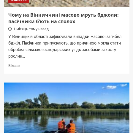
Чому на Вінниччині масово мруть бджоли:
пасічники б’ють на сполох
1 місяць тому назад
У Вінницькій області зафіксували випадки масової загибелі
бджіл. Пасічники припускають, що причиною могла стати
обробка сільськогосподарських угідь засобами захисту
рослин...
Докладніше
Більше
про
Чому
на
Вінниччині
масово
мруть
бджоли:
пасічники
б’ють
на
сполох