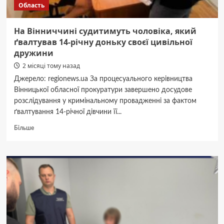
Область
На Вінниччині судитимуть чоловіка, який
ґвалтував 14-річну доньку своєї цивільної
дружини
2 місяці тому назад
Джерело: regionews.ua За процесуального керівництва
Вінницької обласної прокуратури завершено досудове
розслідування у кримінальному провадженні за фактом
ґвалтування 14-річної дівчини її...
Докладніше
Більше
про
На
Вінниччині
судитимуть
чоловіка,
який
ґвалтував
14-
річну
доньку