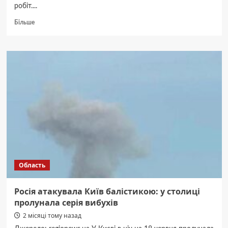
робіт....
Докладніше
Більше
про
У
Вінниці
горіло
промислове
підприємство
Область
Росія атакувала Київ балістикою: у столиці
пролунала серія вибухів
2 місяці тому назад