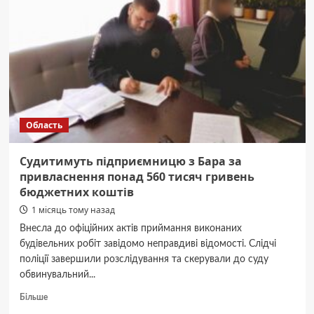
співробітника
Укрзалізниці
з
бронюванням
Область
Судитимуть підприємницю з Бара за
привласнення понад 560 тисяч гривень
бюджетних коштів
1 місяць тому назад
Внесла до офіційних актів приймання виконаних
будівельних робіт завідомо неправдиві відомості. Слідчі
поліції завершили розслідування та скерували до суду
обвинувальний...
Докладніше
Більше
про