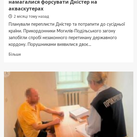
намагалися форсувати Дністер на
акваскутерах
2 місяці тому назад
Планували переплисти Дністер та потрапити до сусідньої
країни. Прикордонники Могилів-Подільського загону
запобігли спробі незаконного перетинану державного
кордону. Порушниками виявилися двоє...
Докладніше
Більше
про
На
Вінниччині
двоє
порушників
кордону
намагалися
форсувати
Дністер
на
акваскутерах