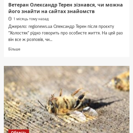
Ветеран Олександр Терен зізнався, чи можна
його знайти на сайтах знайомств
1 місяць тому назад
Джерело: regionews.ua Олександр Терен після проєкту
"Холостяк" рідко говорить про особисте життя. На цей раз
він все ж розповів, чи...
Докладніше
Більше
про
Ветеран
Олександр
Терен
зізнався,
чи
можна
його
знайти
на
сайтах
знайомств
Область