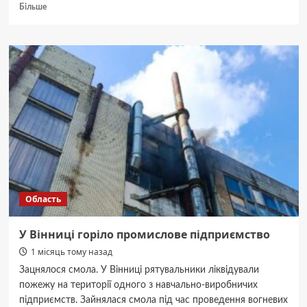
Докладніше
Більше
про
Після
різких
заяв
Лукашенко
вибачився
перед
Зеленським
Область
У Вінниці горіло промислове підприємство
1 місяць тому назад
Зацнялося смола. У Вінниці рятувальники ліквідували
пожежу на території одного з навчально-виробничих
підприємств. Зайнялася смола під час проведення вогневих