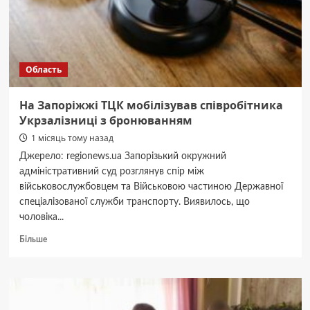
оборудці
Область
На Запоріжжі ТЦК мобілізував співробітника
Укрзалізниці з бронюванням
1 місяць тому назад
Джерело: regionews.ua Запорізький окружний
адміністративний суд розглянув спір між
військовослужбовцем та Військовою частиною Державної
спеціалізованої служби транспорту. Виявилось, що
чоловіка...
Докладніше
Більше
про
На
Запоріжжі
ТЦК
мобілізував