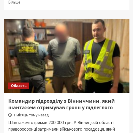
Докладніше
Більше
про
На
Вінниччині
позашляховик
вилетів
з
дороги
та
перекинувся:
загинули
дві
жінки
Область
Командир підрозділу з Вінниччини, який
шантажем отримував гроші у підлеглого
1 місяць тому назад
Шантажем отримав 200 000 грн. У Вінницькій області
правоохоронці затримали військового посадовця, який