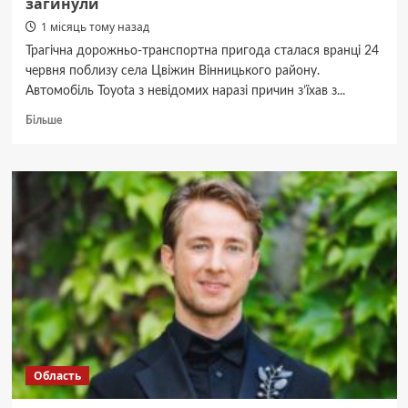
загинули
1 місяць тому назад
Трагічна дорожньо-транспортна пригода сталася вранці 24
червня поблизу села Цвіжин Вінницького району.
Автомобіль Toyota з невідомих наразі причин з’їхав з...
Докладніше
Більше
про
Смертельний
виліт
у
поле:
на
Вінниччині
перекинувся
позашляховик,
двоє
людей
загинули
Область