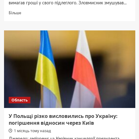
вимагав гроші у свого підлеглого. Зловмисник змушував...
Докладніше
Більше
про
Командир
підрозділу
з
Вінниччини,
який
шантажем
отримував
гроші
у
підлеглого
Область
У Польщі різко висловились про Україну:
погіршення відносин через Київ
1 місяць тому назад