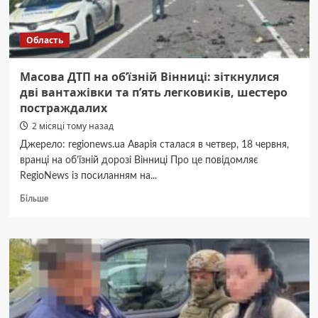
Область
Масова ДТП на об’їзній Вінниці: зіткнулися
дві вантажівки та п’ять легковиків, шестеро
постраждалих
2 місяці тому назад
Джерело: regionews.ua Аварія сталася в четвер, 18 червня,
вранці на об’їзній дорозі Вінниці Про це повідомляє
RegioNews із посиланням на...
Докладніше
Більше
про
Масова
ДТП
на
об’їзній
Вінниці:
зіткнулися
дві