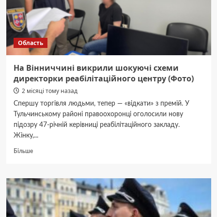
своєї
цивільної
дружини
Область
На Вінниччині викрили шокуючі схеми
директорки реабілітаційного центру (Фото)
2 місяці тому назад
Спершу торгівля людьми, тепер — «відкати» з премій. У
Тульчинському районі правоохоронці оголосили нову
підозру 47-річній керівниці реабілітаційного закладу.
Жінку,...
Докладніше
Більше
про
На
Вінниччині
викрили
шокуючі
схеми
директорки