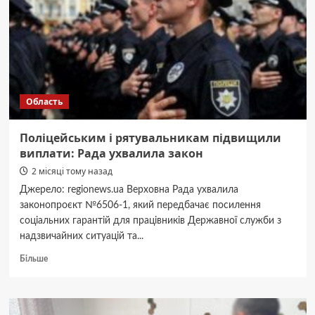
реабілітаційного
центру
(Фото)
Область
Поліцейським і рятувальникам підвищили
виплати: Рада ухвалила закон
2 місяці тому назад
Джерело: regionews.ua Верховна Рада ухвалила
законопроєкт №6506-1, який передбачає посилення
соціальних гарантій для працівників Державної служби з
надзвичайних ситуацій та...
Докладніше
Більше
про
Поліцейським
і
рятувальникам