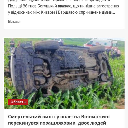
Джерело: regionews.ua Керівник канцелярії президента
Польщі Збігнев Богуцький вважає, що нинішнє загострення
у відносинах між Києвом і Варшавою спричинене діями...
Докладніше
Більше
про
У
Польщі
різко
висловились
про
Україну:
погіршення
відносин
через
Київ
Область
Смертельний виліт у поле: на Вінниччині
перекинувся позашляховик, двоє людей