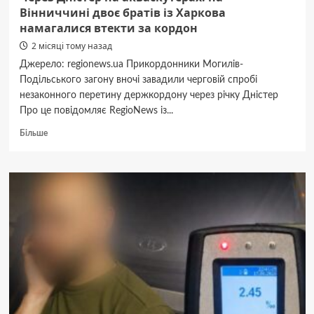
Вінниччині двоє братів із Харкова
намагалися втекти за кордон
2 місяці тому назад
Джерело: regionews.ua Прикордонники Могилів-
Подільського загону вночі завадили черговій спробі
незаконного перетину держкордону через річку Дністер
Про це повідомляє RegioNews із...
Докладніше
Більше
про
Через
Дністер
на
акваскутерах:
на
Вінниччині
двоє
братів
із
Харкова
намагалися
втекти