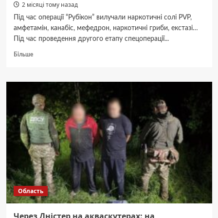
2 місяці тому назад
Під час операції “Рубікон” вилучали наркотичні солі PVP,
амфетамін, канабіс, мефедрон, наркотичні гриби, екстазі…
Під час проведення другого етапу спецоперації...
Докладніше
Більше
про
У
Вінницькій
області
провели
антинаркотичну
операцію
«Рубікон»
Область
Через Дністер на акваскутерах: на