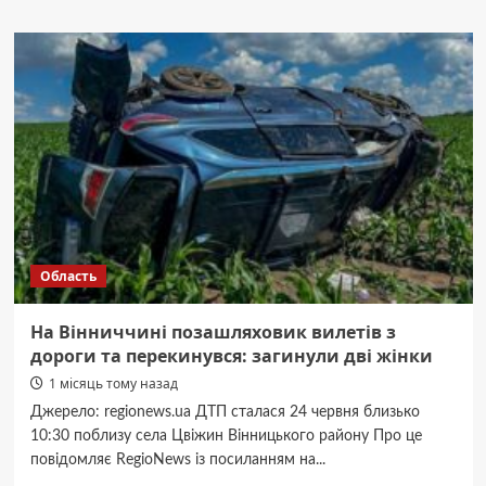
У
Вінниці
згоріла
автівка
та
серверна
кімната
навчального
закладу
Область
На Вінниччині позашляховик вилетів з
дороги та перекинувся: загинули дві жінки
1 місяць тому назад
Джерело: regionews.ua ДТП сталася 24 червня близько
10:30 поблизу села Цвіжин Вінницького району Про це
повідомляє RegioNews із посиланням на...