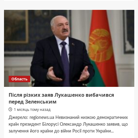
Судитимуть
підприємницю
з
Бара
за
привласнення
понад
560
тисяч
гривень
бюджетних
коштів
Область
Після різких заяв Лукашенко вибачився
перед Зеленським
1 місяць тому назад
Джерело: regionews.ua Невизнаний низкою демократичних
країн президент Білорусі Олександр Лукашенко заявив, що
залучення його країни до війни Росії проти України...