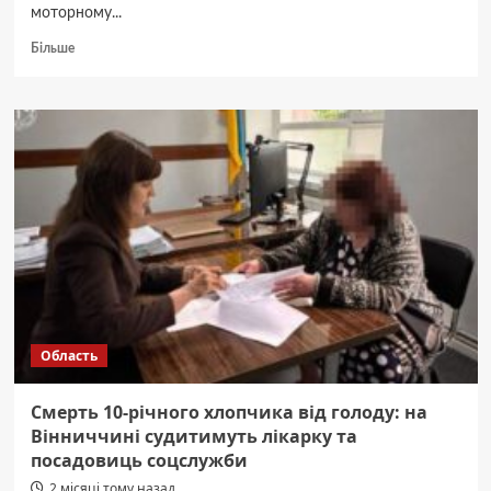
моторному...
Докладніше
Більше
про
Вінницькі
рятувальники
витягли
кошеня,
яке
застрягло
у
моторному
відсіку
автівки
Область
Смерть 10-річного хлопчика від голоду: на
Вінниччині судитимуть лікарку та
посадовиць соцслужби
2 місяці тому назад