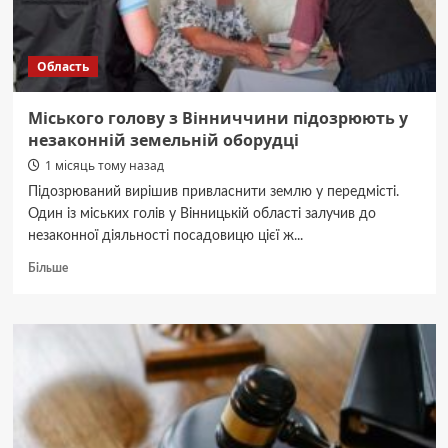
Область
Міського голову з Вінниччини підозрюють у
незаконній земельній оборудці
1 місяць тому назад
Підозрюваний вирішив привласнити землю у передмісті.
Один із міських голів у Вінницькій області залучив до
незаконної діяльності посадовицю цієї ж...
Докладніше
Більше
про
Міського
голову
з
Вінниччини
підозрюють
у
незаконній
земельній