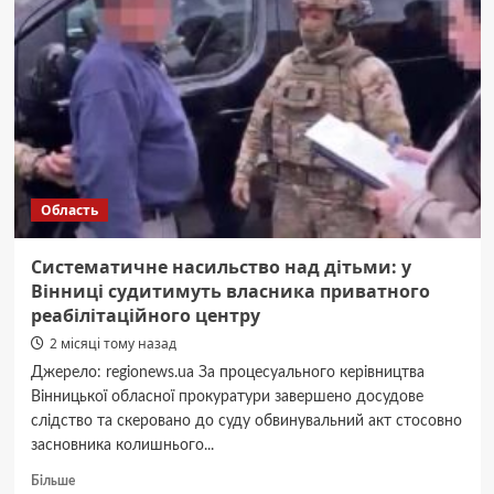
засновника
реабілітаційного
центру,
який
чинив
сексуальне
насильство
над
дітьми
Область
Систематичне насильство над дітьми: у
Вінниці судитимуть власника приватного
реабілітаційного центру
2 місяці тому назад
Джерело: regionews.ua За процесуального керівництва
Вінницької обласної прокуратури завершено досудове
слідство та скеровано до суду обвинувальний акт стосовно
засновника колишнього...
Докладніше
Більше