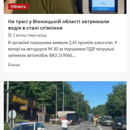
за
Область
кордон
На трасі у Вінницькій області затримали
водія в стані сп’яніння
2 місяці тому назад
В організмі порушника виявили 2,45 проміле алкоголю. У
вечорі на автодорозі М-30 за порушення ПДР патрульні
зупинили автомобіль ВАЗ 219060....
Докладніше
Більше
про
На
трасі
у
Вінницькій
області
затримали
водія
в
стані
сп’яніння