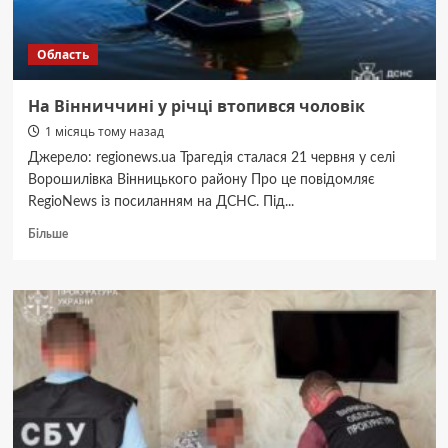
Область
На Вінниччині у річці втопився чоловік
1 місяць тому назад
Джерело: regionews.ua Трагедія сталася 21 червня у селі
Ворошилівка Вінницького району Про це повідомляє
RegioNews із посиланням на ДСНС. Під...
Докладніше
Більше
про
На
Вінниччині
у
річці
втопився
чоловік