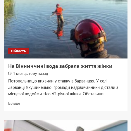
Область
На Вінниччині вода забрала життя жінки
1 місяць тому назад
Потопельницю виявили у ставку в Зарванцях. У селі
Зарванці Якушинецької громади надзвичайники дістали з
місцевої водойми тіло 62-річної жінки. Обставини...
Докладніше
Більше
про
На
Вінниччині
вода
забрала