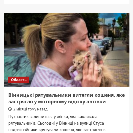
про
Систематичне
насильство
над
дітьми:
у
Вінниці
судитимуть
власника
приватного
реабілітаційного
центру
Область
Вінницькі рятувальники витягли кошеня, яке
застрягло у моторному відсіку автівки
2 місяці тому назад
Пухнастик залишиться у жінки, яка викликала
рятувальників. Сьогодні у Вінниці на вулиці Стуса
надзвичайники врятували кошеня, яке застрягло в