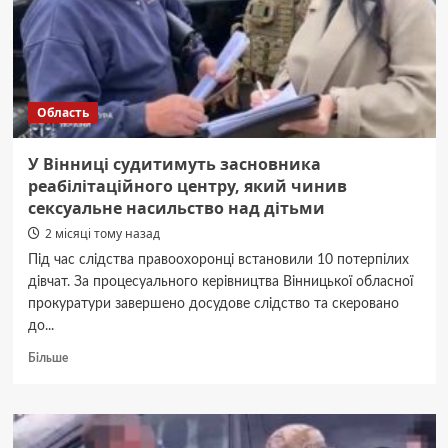
вантажівки
та
п’ять
легковиків,
шестеро
постраждалих
Область
У Вінниці судитимуть засновника
реабілітаційного центру, який чинив
сексуальне насильство над дітьми
2 місяці тому назад
Під час слідства правоохоронці встановили 10 потерпілих
дівчат. За процесуального керівництва Вінницької обласної
прокуратури завершено досудове слідство та скеровано
до...
Докладніше
Більше
про
У
Вінниці
судитимуть