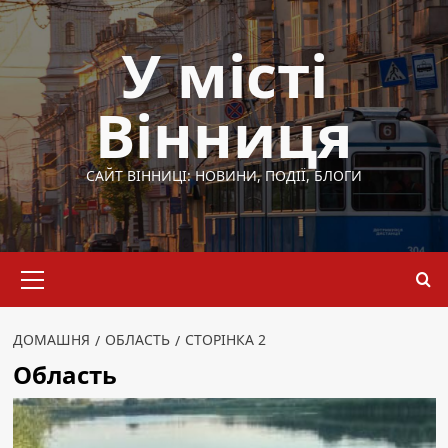
Перейти
до
У місті
вмісту
Вінниця
САЙТ ВІННИЦІ: НОВИНИ, ПОДІЇ, БЛОГИ
Основне
меню
ДОМАШНЯ
ОБЛАСТЬ
СТОРІНКА 2
Область