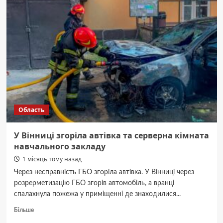
поліція
з’ясовує
обставини
травмування
двох
хлопчиків
під
час
вибуху
Область
У Вінниці згоріла автівка та серверна кімната
навчального закладу
1 місяць тому назад
Через несправність ГБО згоріла автівка. У Вінниці через
розрерметизацію ГБО згорів автомобіль, а вранці
спалахнула пожежа у приміщенні де знаходилися...
Докладніше
Більше
про