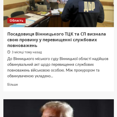
Область
Посадовиця Вінницького ТЦК та СП визнала
свою провину у перевищенні службових
повноважень
3 місяці тому назад
До Вінницького міського суду Вінницької області надійшов
обвинувальний акт щодо перевищення службових
повноважень військовою особою. Між прокурором та
обвинуваченою укладено...
Докладніше
Більше
про
Посадовиця
Вінницького
ТЦК
та
СП