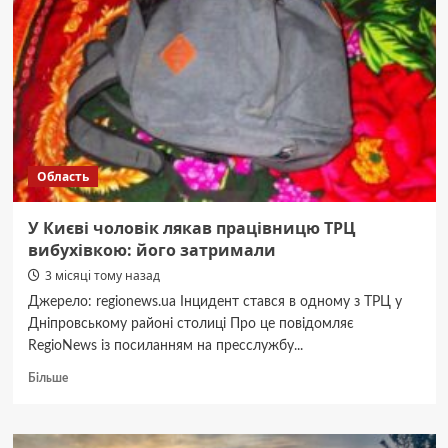
17-
річну
доньку:
поліція
повідомила
про
підозру
Область
У Києві чоловік лякав працівницю ТРЦ
вибухівкою: його затримали
3 місяці тому назад
Джерело: regionews.ua Інцидент стався в одному з ТРЦ у
Дніпровському районі столиці Про це повідомляє
RegioNews із посиланням на пресслужбу...
Докладніше
Більше
про
У
Києві