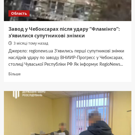
Область
Завод у Чебоксарах після удару “Фламінго”:
з’явилися супутникові знімки
3 місяці тому назад
Джерело: regionews.ua З'явились перші супутникові знімки
наслідків удару по заводу ВНИИР-Прогресс у Чебоксарах,
столиці Чуваської Республіки РФ Як інформує RegioNews...
Докладніше
Більше
про
Завод
у
Чебоксарах
після
удару
“Фламінго”:
з’явилися
супутникові
знімки