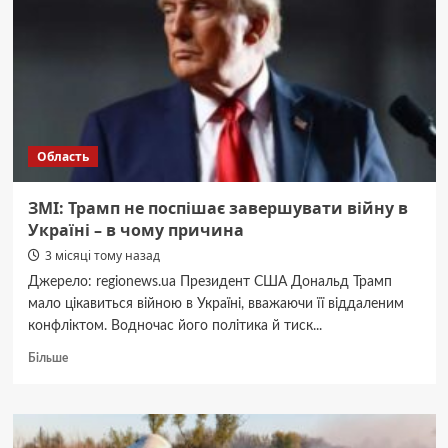
визнала
свою
провину
у
перевищенні
службових
повноважень
Область
ЗМІ: Трамп не поспішає завершувати війну в
Україні – в чому причина
3 місяці тому назад
Джерело: regionews.ua Президент США Дональд Трамп
мало цікавиться війною в Україні, вважаючи її віддаленим
конфліктом. Водночас його політика й тиск...
Докладніше
Більше
про
ЗМІ:
Трамп
не