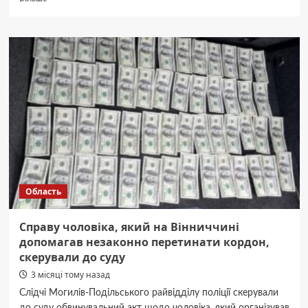
про
“Азов”
показав
удари
по
техніці
РФ
у
Маріуполі:
місто
“патрулюють”
дрони
Область
Справу чоловіка, який на Вінниччині
допомагав незаконно перетинати кордон,
скерували до суду
3 місяці тому назад
Слідчі Могилів-Подільського райвідділу поліції скерували