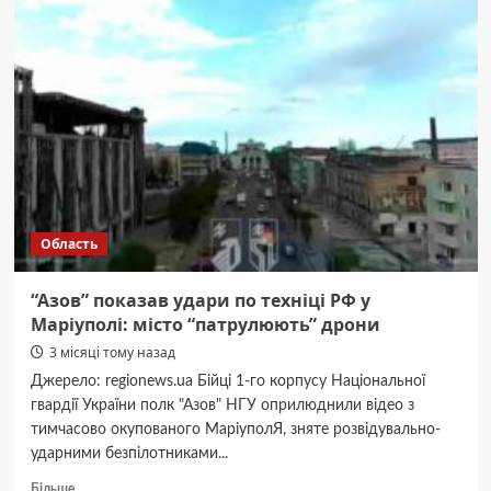
сталося
шість
пожеж
Область
“Азов” показав удари по техніці РФ у
Маріуполі: місто “патрулюють” дрони
3 місяці тому назад
Джерело: regionews.ua Бійці 1-го корпусу Національної
гвардії України полк "Азов" НГУ оприлюднили відео з
тимчасово окупованого МаріуполЯ, зняте розвідувально-
ударними безпілотниками...
Докладніше
Більше