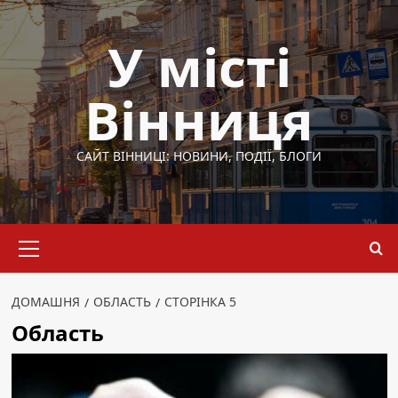
Перейти
до
У місті
вмісту
Вінниця
САЙТ ВІННИЦІ: НОВИНИ, ПОДІЇ, БЛОГИ
Основне
меню
ДОМАШНЯ
ОБЛАСТЬ
СТОРІНКА 5
Область