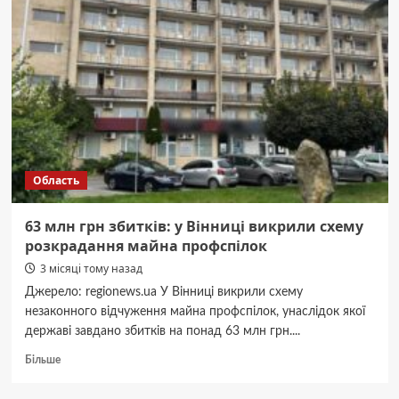
18
пожеж
Область
63 млн грн збитків: у Вінниці викрили схему
розкрадання майна профспілок
3 місяці тому назад
Джерело: regionews.ua У Вінниці викрили схему
незаконного відчуження майна профспілок, унаслідок якої
державі завдано збитків на понад 63 млн грн....
Докладніше
Більше
про
63