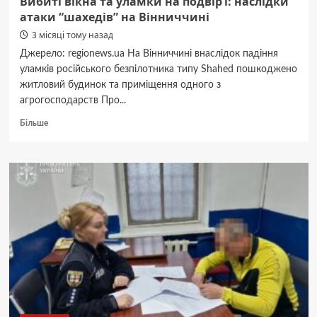
Вибиті вікна та уламки на подвір’ї: наслідки
атаки “шахедів” на Вінниччині
3 місяці тому назад
Джерело: regionews.ua На Вінниччині внаслідок падіння
уламків російського безпілотника типу Shahed пошкоджено
житловий будинок та приміщення одного з
агрогосподарств Про...
Докладніше
Більше
про
Вибиті
вікна
та
уламки
на
подвір’ї:
наслідки
атаки
“шахедів”
на
Вінниччині