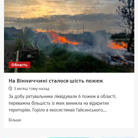
чоловік
лякав
працівницю
ТРЦ
вибухівкою:
його
затримали
Область
На Вінниччині сталося шість пожеж
3 місяці тому назад
За добу рятувальники ліквідували 6 пожеж в області,
переважна більшість із яких виникла на відкритих
територіях. Горіло в екосистемах Гайсинського,...
Докладніше
Більше
про
На
Вінниччині