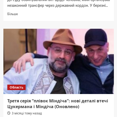
до суду обвинувальний акт щодо чоловіка, який організував
незаконний трансфер через державний кордон. У березні...
Докладніше
Більше
про
Справу
чоловіка,
який
на
Вінниччині
допомагав
незаконно
перетинати
кордон,
скерували
до
суду
Область
Третя серія “плівок Міндіча”: нові деталі втечі
Цукермана і Міндіча (Оновлено)
3 місяці тому назад