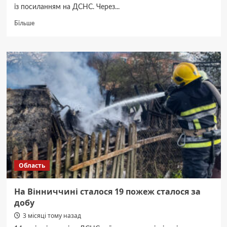
із посиланням на ДСНС. Через...
Докладніше
Більше
про
У
Вінниці
через
чадний
газ
постраждала
родина
з
двома
дітьми
Область
На Вінниччині сталося 19 пожеж сталося за
добу
3 місяці тому назад