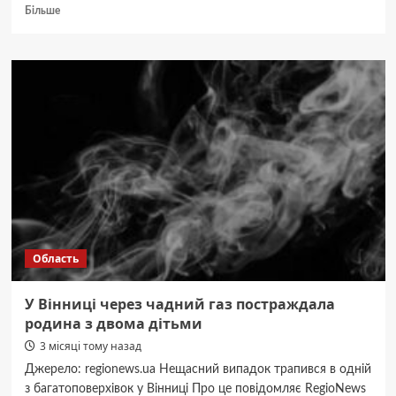
Докладніше
Більше
про
На
дорозі
до
кордону
на
Вінниччині
затримали
двох
водіїв,
які
допомагали
ухилянтам
Область
У Вінниці через чадний газ постраждала
родина з двома дітьми
3 місяці тому назад
Джерело: regionews.ua Нещасний випадок трапився в одній
з багатоповерхівок у Вінниці Про це повідомляє RegioNews