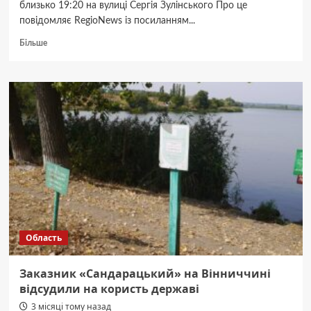
близько 19:20 на вулиці Сергія Зулінського Про це
повідомляє RegioNews із посиланням...
Докладніше
Більше
про
У
Вінниці
пʼяний
військовий
підірвав
піротехнічну
гранату
перед
поліцейськими
Область
Заказник «Сандарацький» на Вінниччині
відсудили на користь державі
3 місяці тому назад