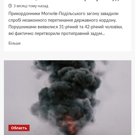
3 місяці тому назад
Прикордонники Могилів-Подільського загону завадили
спробі незаконного перетинання державного кордону.
Порушниками виявилися 31-річний та 42-річний чоловіки,
які фактично перетворили протиправний задум...
Докладніше
Більше
про
Прикордонники
на
Вінниччині
затримали
скелелазів,
які
намагалися
перетнути
кордон
Область