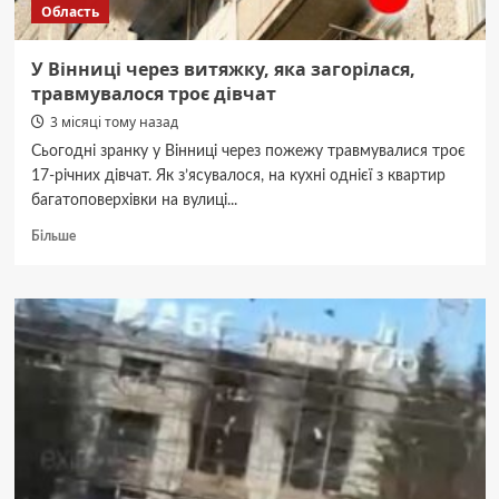
Область
У Вінниці через витяжку, яка загорілася,
травмувалося троє дівчат
3 місяці тому назад
Сьогодні зранку у Вінниці через пожежу травмувалися троє
17-річних дівчат. Як з’ясувалося, на кухні однієї з квартир
багатоповерхівки на вулиці...
Докладніше
Більше
про
У
Вінниці
через
витяжку,
яка
загорілася,
травмувалося
троє
дівчат