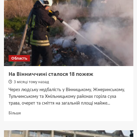
поспішає
завершувати
війну
в
Україні
–
в
чому
причина
Область
На Вінниччині сталося 18 пожеж
3 місяці тому назад
Через людську недбалість у Вінницькому, Жмеринському,
Тульчинському та Хмільницькому районах горіла суха
трава, очерет та сміття на загальній площі майже...
Докладніше
Більше
про
На
Вінниччині
сталося