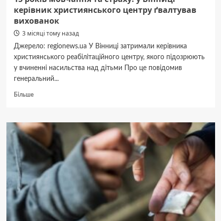
керівник християнського центру ґвалтував
вихованок
3 місяці тому назад
Джерело: regionews.ua У Вінниці затримали керівника
християнського реабілітаційного центру, якого підозрюють
у вчиненні насильства над дітьми Про це повідомив
генеральний...
Докладніше
Більше
про
15
років
мовчання
та
страху:
у
Вінниці
керівник
християнського
центру
ґвалтував
вихованок