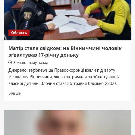
Область
Матір стала свідком: на Вінниччині чоловік
зґвалтував 17-річну доньку
3 місяці тому назад
Джерело: regionews.ua Правоохоронці взяли під варту
мешканця Вінниччини, якого затримали за зґвалтуваннія
власної дитини. Злочин стався 5 травня близько 23:00...
Докладніше
Більше
про
Матір
стала
свідком:
на
Вінниччині
чоловік