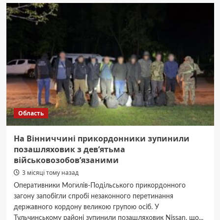
Вінниці
військовий
прийшов
додому
до
колишньої
та
жорстоко
її
побив:
дівчина
стікала
Область
кров’ю
На Вінниччині прикордонники зупинили
позашляховик з дев’ятьма
військовозобов’язаними
3 місяці тому назад
Оперативники Могилів-Подільського прикордонного
загону запобігли спробі незаконного перетинання
державного кордону великою групою осіб. У
Тульчинському районі зупинили позашляховик Nissan, що...