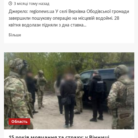
3 місяці тому назад
Джерело: regionews.ua У селі Верхівка Ободівської громади
завершили пошукову операцію на місцевій водоймі. 28
квітня водолази підняли з дна ставка...
Докладніше
Більше
про
Два
дні
пошуків:
на
Вінниччині
водолази
підняли
з
дна
ставка
тіло
25-
річного
Область
чоловіка
15 років мовчання та страху: у Вінниці