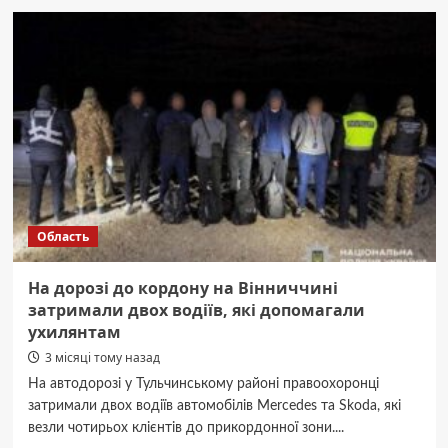
млн
грн
збитків:
у
Вінниці
викрили
схему
розкрадання
майна
профспілок
Область
На дорозі до кордону на Вінниччині
затримали двох водіїв, які допомагали
ухилянтам
3 місяці тому назад
На автодорозі у Тульчинському районі правоохоронці
затримали двох водіїв автомобілів Merсedes та Skoda, які
везли чотирьох клієнтів до прикордонної зони....