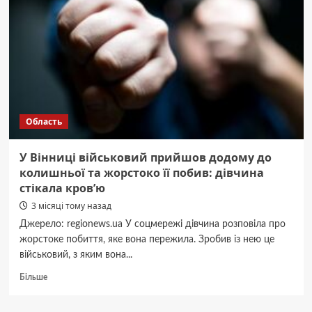
Область
У Вінниці військовий прийшов додому до
колишньої та жорстоко її побив: дівчина
стікала кров’ю
3 місяці тому назад
Джерело: regionews.ua У соцмережі дівчина розповіла про
жорстоке побиття, яке вона пережила. Зробив із нею це
військовий, з яким вона...
Докладніше
Більше
про
У