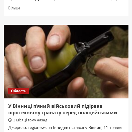
Докладніше
Більше
про
На
Вінниччині
прикордонники
зупинили
позашляховик
з
дев’ятьма
військовозобов’язаними
Область
У Вінниці пʼяний військовий підірвав
піротехнічну гранату перед поліцейськими
3 місяці тому назад
Джерело: regionews.ua Інцидент стався у Вінниці 11 травня