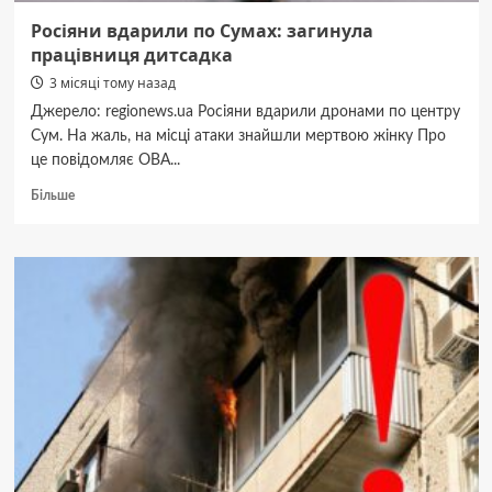
Росіяни вдарили по Сумах: загинула
працівниця дитсадка
3 місяці тому назад
Джерело: regionews.ua Росіяни вдарили дронами по центру
Сум. На жаль, на місці атаки знайшли мертвою жінку Про
це повідомляє ОВА...
Докладніше
Більше
про
Росіяни
вдарили
по
Сумах:
загинула
працівниця
дитсадка