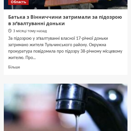
Область
Батька з Вінниччини затримали за підозрою
в зґвалтуванні доньки
3 місяці тому назад
За підозрою у зґвалтуванні власної 17-річної доньки
затримано жителя Тульчинського району. Окружна
прокуратура повідомила про підозру 38-річному місцевому
жителю. Про...
Докладніше
Більше
про
Батька
з
Вінниччини
затримали
за
підозрою
в
зґвалтуванні
доньки