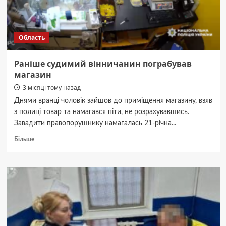
Область
Раніше судимий вінничанин пограбував
магазин
3 місяці тому назад
Днями вранці чоловік зайшов до приміщення магазину, взяв
з полиці товар та намагався піти, не розрахувавшись.
Завадити правопорушнику намагалась 21-річна...
Докладніше
Більше
про
Раніше
судимий
вінничанин
пограбував
магазин