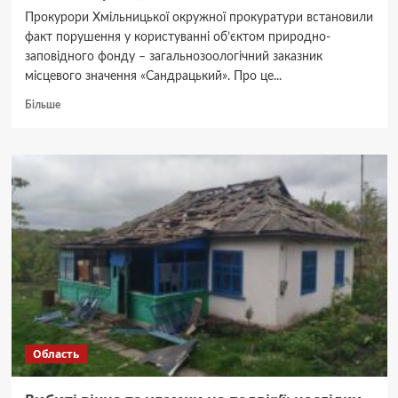
Прокурори Хмільницької окружної прокуратури встановили
факт порушення у користуванні об’єктом природно-
заповідного фонду – загальнозоологічний заказник
місцевого значення «Сандрацький». Про це...
Докладніше
Більше
про
Заказник
«Сандарацький»
на
Вінниччині
відсудили
на
користь
державі
Область