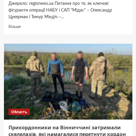
Джерело: regionews.ua Питання про те, як ключові
фігуранти операції НАБУ і САП "Мідас" – Олександр
Цукерман і Тимур Міндіч –...
Докладніше
Більше
про
Третя
серія
“плівок
Міндіча”:
нові
деталі
втечі
Цукермана
і
Міндіча
(Оновлено)
Область
Прикордонники на Вінниччині затримали
скелелазів, які намагалися перетнути кордон