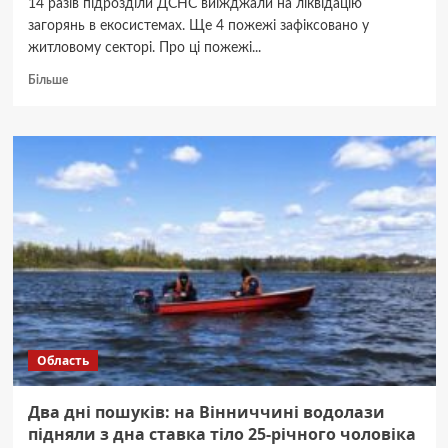
14 разів підрозділи ДСНС виїжджали на ліквідацію
загорянь в екосистемах. Ще 4 пожежі зафіксовано у
житловому секторі. Про ці пожежі...
Докладніше
Більше
про
На
Вінниччині
сталося
19
пожеж
сталося
за
добу
Область
Два дні пошуків: на Вінниччині водолази
підняли з дна ставка тіло 25-річного чоловіка