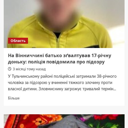
зґвалтував
17-
річну
доньку
Область
На Вінниччині батько зґвалтував 17-річну
доньку: поліція повідомила про підозру
3 місяці тому назад
У Тульчинському районі поліцейські затримали 38-річного
чоловіка за підозрою у вчиненні тяжкого злочину проти
власної дитини. Зловмиснику загрожує тривалий термін...
Докладніше
Більше
про
На
Вінниччині
батько
зґвалтував