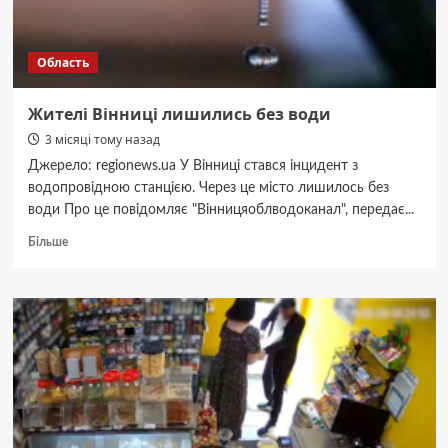
Область
Жителі Вінниці лишились без води
3 місяці тому назад
Джерело: regionews.ua У Вінниці стався інцидент з
водопровідною станцією. Через це місто лишилось без
води Про це повідомляє "Вінницяоблводоканал", передає...
Докладніше
Більше
про
Жителі
Вінниці
лишились
без
води