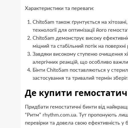
Характеристики та переваги:
ChitoSam також ґрунтується на хітозані
технології для оптимізації його гемост
ChitoSam демонструє високу ефективніс
міцний та стабільний потік на поверхні 
Завдяки високому ступеню очищення хіт
алергічних реакцій, що особливо важли
Бінти ChitoSam поставляються у стерил
застосування та тривалий термін зберіг
Де купити гемостатич
Придбати гемостатичні бинти від найкращи
“Ритм”
rhythm.com.ua
. Тут пропонують лиш
перевірки та довела свою ефективність у 