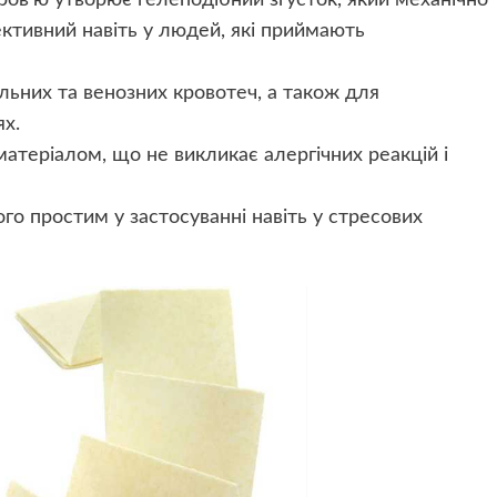
кров’ю утворює гелеподібний згусток, який механічно
ективний навіть у людей, які приймають
льних та венозних кровотеч, а також для
х.
матеріалом, що не викликає алергічних реакцій і
го простим у застосуванні навіть у стресових