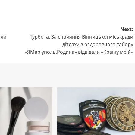
Next:
али
Турбота. За сприяння Вінницької міськради
дітлахи з оздоровчого табору
«ЯМаріуполь.Родина» відвідали «Країну мрій»