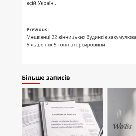
всій Україні.
Post
Previous:
Мешканці 22 вінницьких будинків закумулюв
navigation
більше ніж 5 тонн вторсировини
Більше записів