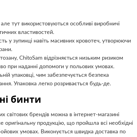
, але тут використовуються особливі виробничі
атичних властивостей.
ть у зупинці навіть масивних кровотеч, утворюючи
рани.
озану, ChitoSam відрізняється низьким ризиком
во при наданні допомоги у польових умовах.
ьній упаковці, чим забезпечується безпека
ання. Упаковка легко розривається будь-де.
ні бинти
х світових брендів можна в інтернет-магазині
е оригінальну продукцію, що пройшла всі необхідні
бойових умовах. Виконується швидка доставка по