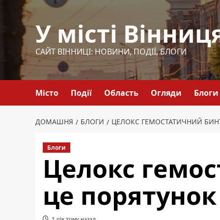
Перейти
до
У місті Вінниц
вмісту
САЙТ ВІННИЦІ: НОВИНИ, ПОДІЇ, БЛОГИ
Місто
Події
Область
Огляди
Блоги
ДОМАШНЯ
БЛОГИ
ЦЕЛОКС ГЕМОСТАТИЧНИЙ БИНТ
Блоги
Целокс гемос
це порятунок
1 рік тому назад