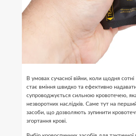
В умовах сучасної війни, коли щодня сотн
стає вміння швидко та ефективно надават
супроводжується сильною кровотечею, яка,
незворотних наслідків. Саме тут на перши
засоби, що дозволяють зупинити кровотечу
згортання крові.
Вибір кровоспинних засобів для тактичної 