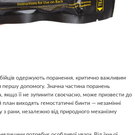
і бійців одержують поранення, критично важливим
и першу допомогу. Значна частина поранень
 якщо її не зупинити своєчасно, може призвести до
й план виходять гемостатичні бинти — незамінні
 з рани, незалежно від природного механізму
медицини потребує особливої уваги. Від їхньої