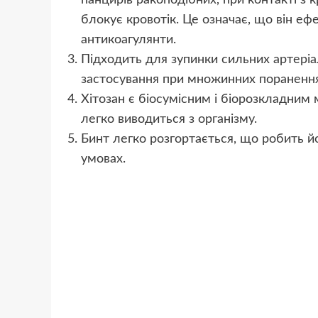
панцирів ракоподібних, при контакті з 
блокує кровотік. Це означає, що він еф
антикоагулянти.
Підходить для зупинки сильних артеріа
застосування при множинних поранення
Хітозан є біосумісним і біорозкладним 
легко виводиться з організму.
Бинт легко розгортається, що робить йо
умовах.