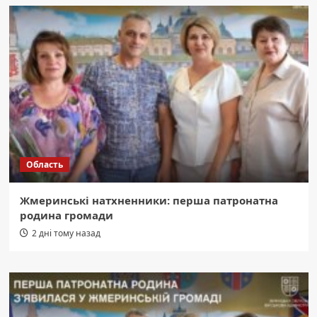
Область
Жмеринські натхненники: перша патронатна
родина громади
2 дні тому назад