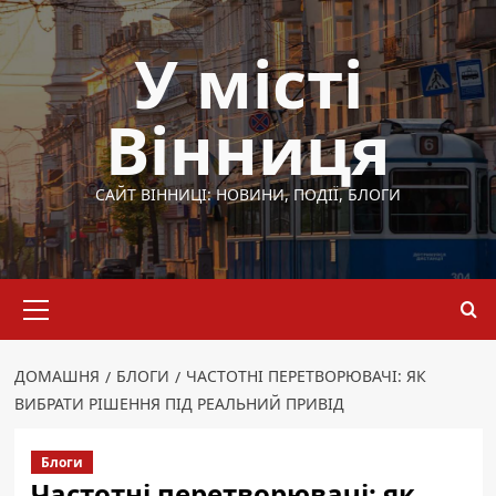
Перейти
до
У місті
вмісту
Вінниця
САЙТ ВІННИЦІ: НОВИНИ, ПОДІЇ, БЛОГИ
Основне
меню
ДОМАШНЯ
БЛОГИ
ЧАСТОТНІ ПЕРЕТВОРЮВАЧІ: ЯК
ВИБРАТИ РІШЕННЯ ПІД РЕАЛЬНИЙ ПРИВІД
Блоги
Частотні перетворювачі: як