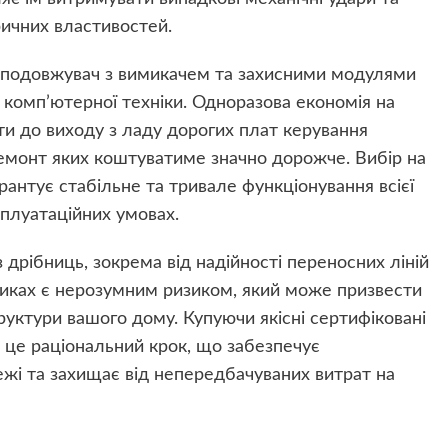
ричних властивостей.
и подовжувач з вимикачем та захисними модулями
и комп’ютерної техніки. Одноразова економія на
и до виходу з ладу дорогих плат керування
емонт яких коштуватиме значно дорожче. Вибір на
рантує стабільне та тривале функціонування всієї
плуатаційних умовах.
дрібниць, зокрема від надійності переносних ліній
иках є нерозумним ризиком, який може призвести
труктури вашого дому. Купуючи якісні сертифіковані
– це раціональний крок, що забезпечує
ежі та захищає від непередбачуваних витрат на