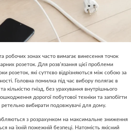
а робочих зонах часто вимагає винесення точок
нарних розеток. Для розв’язання цієї проблеми
и розеток, які суттєво відрізняються між собою за
ості. Головна помилка під час вибору полягає в
а кількістю гнізд, без урахування внутрішнього
ошкодження дорогої побутової техніки та запобігти
о ретельно вибирати
подовжувачі для дому
.
обляються з розрахунком на максимальне зниження
ся на їхній пожежній безпеці. Натомість якісний