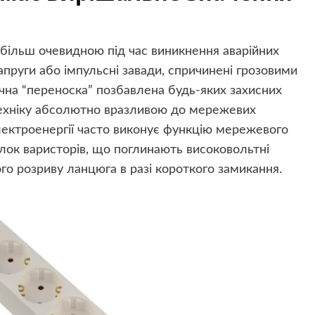
йбільш очевидною під час виникнення аварійних
напруги або імпульсні завади, спричинені грозовими
на “переноска” позбавлена будь-яких захисних
техніку абсолютно вразливою до мережевих
лектроенергії часто виконує функцію мережевого
блок варисторів, що поглинають високовольтні
го розриву ланцюга в разі короткого замикання.