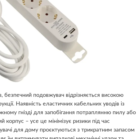
в, безпечний подовжувач відрізняється високою
укції. Наявність еластичних кабельних уводів із
ожному гнізді для запобігання потраплянню пилу або
й корпус – усе це мінімізує ризики під час
жувачі для дому проєктуються з трикратним запасом
ляє їм витримувати випадкові механічні удари та