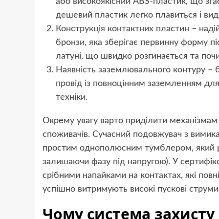
або високоякісний ABS-пластик, що згаса
дешевий пластик легко плавиться і вид
Конструкція контактних пластин – наді
бронзи, яка зберігає первинну форму піс
латуні, що швидко розгинається та почи
Наявність заземлювального контуру – 
провід із повноцінним заземленням для
техніки.
Окрему увагу варто приділити механізмам 
споживачів. Сучасний подовжувач з вимик
простим однополюсним тумблером, який ро
залишаючи фазу під напругою). У сертифі
срібними напайками на контактах, які пов
успішно витримують високі пускові струм
Чому система захисту