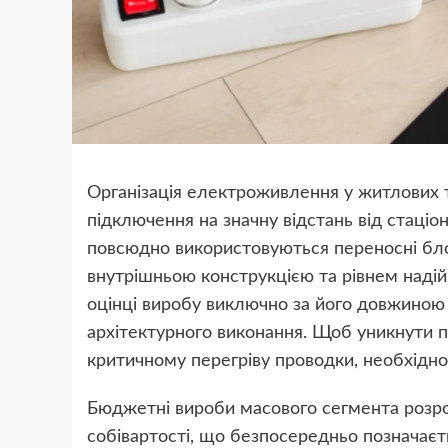
Організація електроживлення у житлових т
підключення на значну відстань від стаціо
повсюдно використовуються переносні блок
внутрішньою конструкцією та рівнем надійн
оцінці виробу виключно за його довжиною т
архітектурного виконання. Щоб уникнути п
критичному перегріву проводки, необхідн
Бюджетні вироби масового сегмента розр
собівартості, що безпосередньо позначаєть