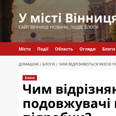
Перейти
до
У місті Вінниц
вмісту
САЙТ ВІННИЦІ: НОВИНИ, ПОДІЇ, БЛОГИ
Місто
Події
Область
Огляди
Блоги
ДОМАШНЯ
БЛОГИ
ЧИМ ВІДРІЗНЯЮТЬСЯ ЯКІСНІ П
Блоги
Чим відрізняю
подовжувачі 