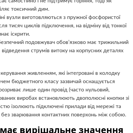
є самостійно і не підтримує горіння, тоді як
іляє токсичний дим.
йні вузли виготовляються з пружної фосфористої
ля тисяч циклів підключення, на відміну від тонкої
нає іскрити.
безпечний подовжувач обов’язково має трижильний
 відведення струмів витоку на корпусних деталях
керування живленням, які інтегровані в колодку
ачем бюджетного класу зазвичай оснащується
зриває лише один провід (часто нульовий,
кованих виробах встановлюють двополюсні кнопки зі
ністю ізолюють підключені прилади від мережі та
и без зварювання контактних поверхонь між собою.
 має вирішальне значення