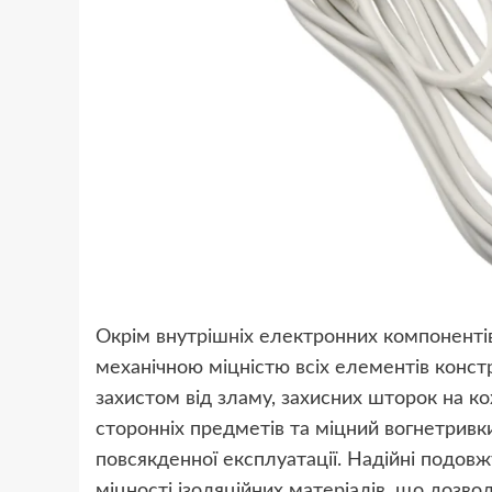
Окрім внутрішніх електронних компоненті
механічною міцністю всіх елементів констр
захистом від зламу, захисних шторок на к
сторонніх предметів та міцний вогнетривки
повсякденної експлуатації. Надійні подов
міцності ізоляційних матеріалів, що дозво