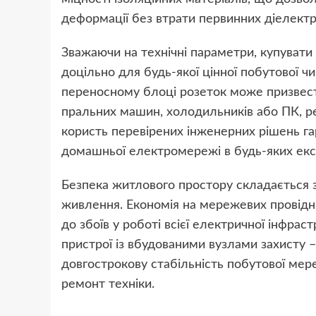
деформації без втрати первинних діелект
Зважаючи на технічні параметри, купуват
доцільно для будь-якої цінної побутової ч
переносному блоці розеток може призвест
пральних машин, холодильників або ПК, р
користь перевірених інженерних рішень га
домашньої електромережі в будь-яких екс
Безпека житлового простору складається з 
живлення. Економія на мережевих провідн
до збоїв у роботі всієї електричної інфрас
пристрої із вбудованими вузлами захисту 
довгострокову стабільність побутової мер
ремонт техніки.