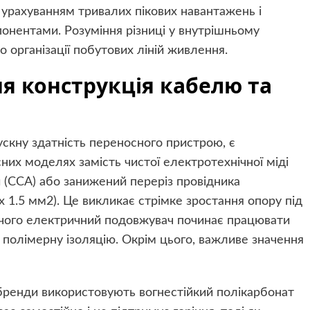
 урахуванням тривалих пікових навантажень і
нентами. Розуміння різниці у внутрішньому
о організації побутових ліній живлення.
я конструкція кабелю та
скну здатність переносного пристрою, є
них моделях замість чистої електротехнічної міді
 (CCA) або занижений переріз провідника
х 1.5 мм2). Це викликає стрімке зростання опору під
 чого електричний подовжувач починає працювати
 полімерну ізоляцію. Окрім цього, важливе значення
 бренди використовують вогнестійкий полікарбонат