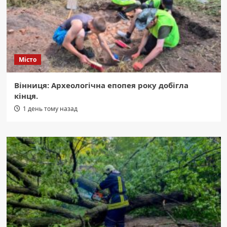
Місто
Вінниця: Археологічна епопея року добігла
кінця.
1 день тому назад