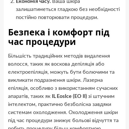
Економія часу.
Ваша шкіра
залишатиметься гладкою без необхідності
постійно повторювати процедури.
Безпека і комфорт під
час процедури
Більшість традиційних методів видалення
волосся, таких як воскова депіляція або
електроепіляція, можуть бути болючими та
викликати подразнення шкіри. Лазерна
епіляція, особливо з використанням сучасних
апаратів, таких як
IL EosIce (EO II)
зі штучним
інтелектом, практично безболісна завдяки
системам охолодження. Охолодження шкіри
під час процедури знижує больові відчуття та
робить процедуру більш комфортною.