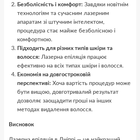
Безболісність і комфорт:
Завдяки новітнім
технологіям та сучасним лазерним
апаратам зі штучним інтелектом,
процедура стає майже безболісною і
комфортною.
Підходить для різних типів шкіри та
волосся:
Лазерна епіляція працює
ефективно на всіх типах шкіри і волосся.
Економія на довгостроковій
перспективі:
Хоча вартість процедур може
бути вищою, довготривалий результат
дозволяє заощадити гроші на інших
методах видалення волосся.
Висновок
Лазерна епіляція в Дніпрі — це найкращий