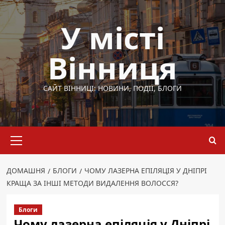
Перейти
до
У місті
вмісту
Вінниця
САЙТ ВІННИЦІ: НОВИНИ, ПОДІЇ, БЛОГИ
Основне
меню
ДОМАШНЯ
БЛОГИ
ЧОМУ ЛАЗЕРНА ЕПІЛЯЦІЯ У ДНІПРІ
КРАЩА ЗА ІНШІ МЕТОДИ ВИДАЛЕННЯ ВОЛОССЯ?
Блоги
Чому лазерна епіляція у Дніпрі