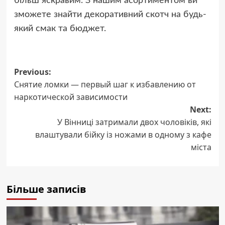
більш яскравим. З нашим асортиментом ви
зможете знайти декоративний скотч на будь-
який смак та бюджет.
Post
Previous:
Снятие ломки — первый шаг к избавлению от
navigation
наркотической зависимости
Next:
У Вінниці затримали двох чоловіків, які
влаштували бійку із ножами в одному з кафе
міста
Більше записів