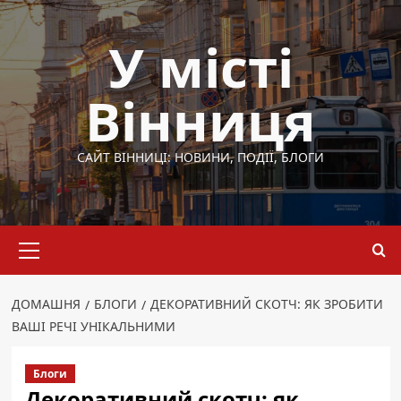
Перейти
до
У місті
вмісту
Вінниця
САЙТ ВІННИЦІ: НОВИНИ, ПОДІЇ, БЛОГИ
Основне
меню
ДОМАШНЯ
БЛОГИ
ДЕКОРАТИВНИЙ СКОТЧ: ЯК ЗРОБИТИ
ВАШІ РЕЧІ УНІКАЛЬНИМИ
Блоги
Декоративний скотч: як