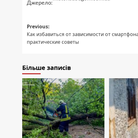
Джерело:
Post
Previous:
Как избавиться от зависимости от смартфона
navigation
практические советы
Більше записів