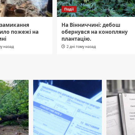
Події
 замикання
На Вінниччині: дебош
ило пожежі на
обернувся на конопляну
ині
плантацію.
му назад
2 дні тому назад