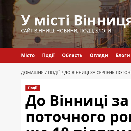
Перейти
до
У місті Вінниц
вмісту
САЙТ ВІННИЦІ: НОВИНИ, ПОДІЇ, БЛОГИ
Місто
Події
Область
Огляди
Блоги
ДОМАШНЯ
ПОДІЇ
ДО ВІННИЦІ ЗА СЕРПЕНЬ ПОТО
Події
До Вінниці за
поточного ро