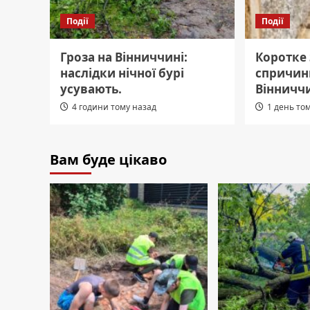
Події
Події
Гроза на Вінниччині:
Коротке
наслідки нічної бурі
спричин
усувають.
Вінничч
4 години тому назад
1 день то
Вам буде цікаво