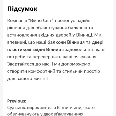
Підсумок
Компанія “Вікно Світ” пропонує надійні
рішення для облаштування балконів та
встановлення вхідних дверей у Вінниці. Ми
впевнені, що наші
балкони Вінниця
та
двері
пластикові вхідні Вінниця
задовольнять ваші
потреби та перевершать ваші очікування.
Звертайтеся до нас, і ми допоможемо
створити комфортний та стильний простір
для вашого життя!
Post
Previous:
Суд виніс вирок жителю Вінниччини, якого
navigation
обвинувачують у двох зґвалтуваннях