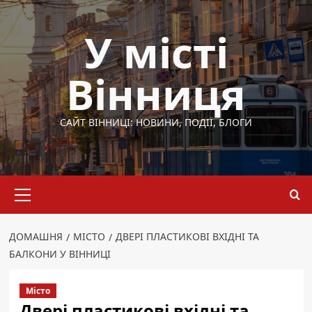
Перейти
до
У місті
вмісту
Вінниця
САЙТ ВІННИЦІ: НОВИНИ, ПОДІЇ, БЛОГИ
Основне
меню
ДОМАШНЯ
МІСТО
ДВЕРІ ПЛАСТИКОВІ ВХІДНІ ТА
БАЛКОНИ У ВІННИЦІ
Місто
Двері пластикові вхідні та