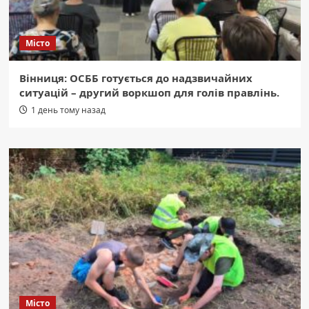
Місто
Вінниця: ОСББ готується до надзвичайних
ситуацій – другий воркшоп для голів правлінь.
1 день тому назад
Місто