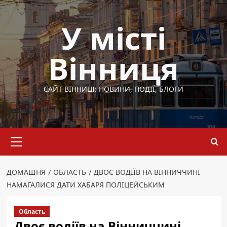
Перейти
до
У місті
вмісту
Вінниця
САЙТ ВІННИЦІ: НОВИНИ, ПОДІЇ, БЛОГИ
Основне
меню
ДОМАШНЯ
ОБЛАСТЬ
ДВОЄ ВОДІЇВ НА ВІННИЧЧИНІ
НАМАГАЛИСЯ ДАТИ ХАБАРЯ ПОЛІЦЕЙСЬКИМ
Область
Двоє водіїв на Вінниччині