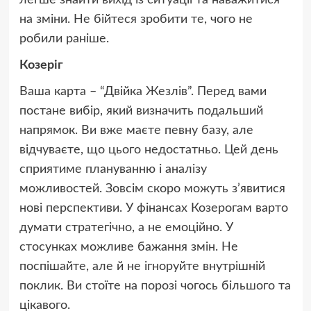
легше знайти вихід із ситуації та наважитися
на зміни. Не бійтеся зробити те, чого не
робили раніше.
Козеріг
Ваша карта – “Двійка Жезлів”. Перед вами
постане вибір, який визначить подальший
напрямок. Ви вже маєте певну базу, але
відчуваєте, що цього недостатньо. Цей день
сприятиме плануванню і аналізу
можливостей. Зовсім скоро можуть з’явитися
нові перспективи. У фінансах Козерогам варто
думати стратегічно, а не емоційно. У
стосунках можливе бажання змін. Не
поспішайте, але й не ігноруйте внутрішній
поклик. Ви стоїте на порозі чогось більшого та
цікавого.