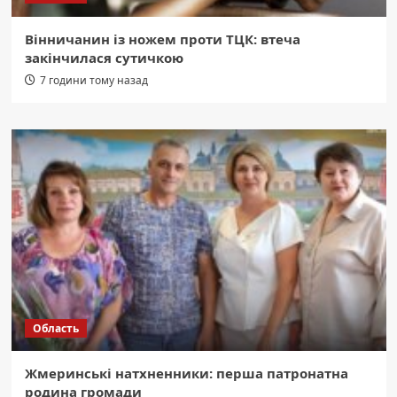
Вінничанин із ножем проти ТЦК: втеча
закінчилася сутичкою
7 години тому назад
Область
Жмеринські натхненники: перша патронатна
родина громади