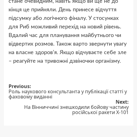
стане очевидним, навіть якщо ви ще не до
кінця це прийняли. День принесе відчуття
підсумку або логічного фіналу. У стосунках
для Риб можливий перехід на новий рівень.
Вдалий час для планування майбутнього чи
відвертих розмов. Також варто звернути увагу
на власне здоров’я. Якщо відчуваєте себе зле
– реагуйте на тривожні дзвіночки організму.
Post
Previous:
Роль наукового консультанта у публікації статті у
navigation
фаховому виданні
Next:
На Вінниччині знешкодили бойову частину
російської ракети Х-101