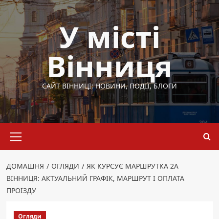
Перейти
до
У місті
вмісту
Вінниця
САЙТ ВІННИЦІ: НОВИНИ, ПОДІЇ, БЛОГИ
Основне
меню
ДОМАШНЯ
ОГЛЯДИ
ЯК КУРСУЄ МАРШРУТКА 2А
ВІННИЦЯ: АКТУАЛЬНИЙ ГРАФІК, МАРШРУТ І ОПЛАТА
ПРОЇЗДУ
Огляди