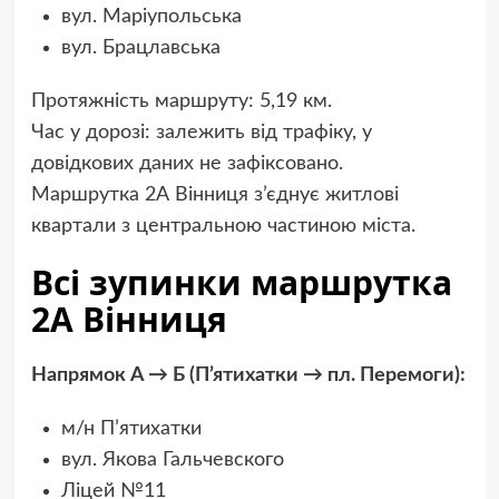
вул. Маріупольська
вул. Брацлавська
Протяжність маршруту: 5,19 км.
Час у дорозі: залежить від трафіку, у
довідкових даних не зафіксовано.
Маршрутка 2А Вінниця з’єднує житлові
квартали з центральною частиною міста.
Всі зупинки маршрутка
2А Вінниця
Напрямок А → Б (П’ятихатки → пл. Перемоги):
м/н П’ятихатки
вул. Якова Гальчевского
Ліцей №11