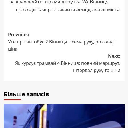
враховуйте, що маршрутка 2А Вінниця
проходить через завантажені ділянки міста
Post
Previous:
Усе про автобус 2 Вінниця: схема руху, розклад і
navigation
ціна
Next:
Як курсує трамвай 4 Вінниця: повний маршрут,
інтервал руху та ціни
Більше записів