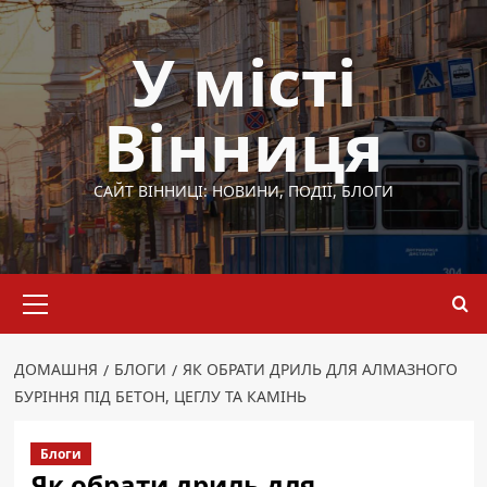
Перейти
до
У місті
вмісту
Вінниця
САЙТ ВІННИЦІ: НОВИНИ, ПОДІЇ, БЛОГИ
Основне
меню
ДОМАШНЯ
БЛОГИ
ЯК ОБРАТИ ДРИЛЬ ДЛЯ АЛМАЗНОГО
БУРІННЯ ПІД БЕТОН, ЦЕГЛУ ТА КАМІНЬ
Блоги
Як обрати дриль для