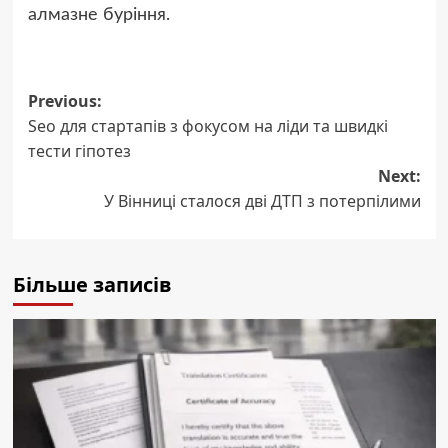
алмазне буріння.
Post
Previous:
Seo для стартапів з фокусом на ліди та швидкі
navigation
тести гіпотез
Next:
У Вінниці сталося дві ДТП з потерпілими
Більше записів