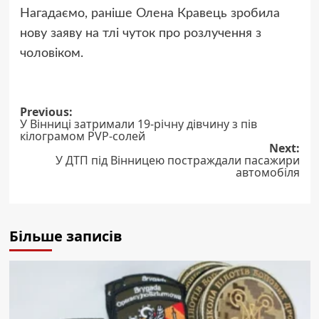
Нагадаємо, раніше Олена Кравець зробила
нову заяву на тлі чуток про розлучення з
чоловіком.
Post
Previous:
У Вінниці затримали 19-річну дівчину з пів
navigation
кілограмом PVP-солей
Next:
У ДТП під Вінницею постраждали пасажири
автомобіля
Більше записів