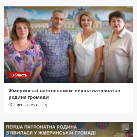
Область
Жмеринські натхненники: перша патронатна
родина громади
1 день тому назад