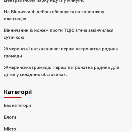
Центральному парку йдуть у минуле.
На Вінниччині: дебош обернувся на конопляну
плантацію.
Вінничанин із ножем проти ТЦК: втеча закінчилася
сутичкою
Жмеринські натхненники: перша патронатна родина
громади
Жмеринська громада: Перша патронатна родина для
дітей у складних обставинах.
Категорії
Без категорії
Блоги
Місто