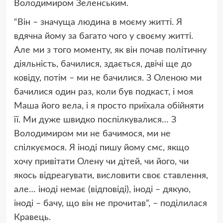
Володимиром Зеленським.
“Він – значуща людина в моєму житті. Я
вдячна йому за багато чого у своєму житті.
Але ми з того моменту, як він почав політичну
діяльність, бачилися, здається, двічі ще до
ковіду, потім – ми не бачилися. З Оленою ми
бачилися один раз, коли був подкаст, і моя
Маша його вела, і я просто приїхала обійняти
її. Ми дуже швидко поспілкувалися… З
Володимиром ми не бачимося, ми не
спілкуємося. Я іноді пишу йому смс, якщо
хочу привітати Олену чи дітей, чи його, чи
якось відреагувати, висловити своє ставлення,
але… іноді немає (відповіді), іноді – дякую,
іноді – бачу, що він не прочитав”, – поділилася
Кравець.