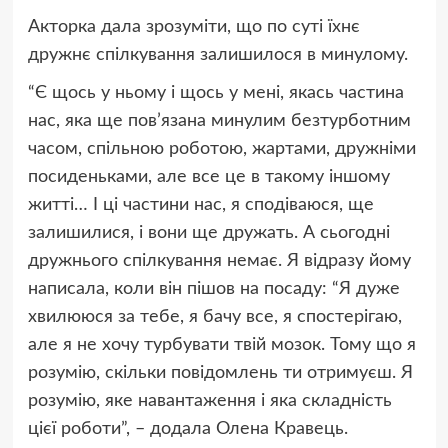
Акторка дала зрозуміти, що по суті їхнє
дружнє спілкування залишилося в минулому.
“Є щось у ньому і щось у мені, якась частина
нас, яка ще пов’язана минулим безтурботним
часом, спільною роботою, жартами, дружніми
посиденьками, але все це в такому іншому
житті… І ці частини нас, я сподіваюся, ще
залишилися, і вони ще дружать. А сьогодні
дружнього спілкування немає. Я відразу йому
написала, коли він пішов на посаду: “Я дуже
хвилююся за тебе, я бачу все, я спостерігаю,
але я не хочу турбувати твій мозок. Тому що я
розумію, скільки повідомлень ти отримуєш. Я
розумію, яке навантаження і яка складність
цієї роботи”, – додала Олена Кравець.