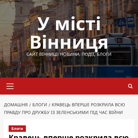
Перейти
до
У місті
вмісту
Вінниця
САЙТ ВІННИЦІ: НОВИНИ, ПОДІЇ, БЛОГИ
Основне
меню
ДОМАШНЯ
БЛОГИ
КРАВЕЦЬ ВПЕРШЕ РОЗКРИЛА ВСЮ
ПРАВДУ ПРО ДРУЖБУ ІЗ ЗЕЛЕНСЬКИМИ ПІД ЧАС ВІЙНИ
Блоги
Кравець вперше розкрила всю