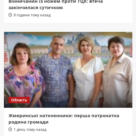
Вінничанин із ножем проти ТЦК: втеча
закінчилася сутичкою
9 години тому назад
Область
Жмеринські натхненники: перша патронатна
родина громади
1 день тому назад