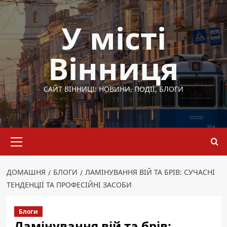
Перейти
до
У місті
вмісту
Вінниця
САЙТ ВІННИЦІ: НОВИНИ, ПОДІЇ, БЛОГИ
Основне
меню
ДОМАШНЯ
БЛОГИ
ЛАМІНУВАННЯ ВІЙ ТА БРІВ: СУЧАСНІ
ТЕНДЕНЦІЇ ТА ПРОФЕСІЙНІ ЗАСОБИ
Блоги
Ламінування вій та брів: