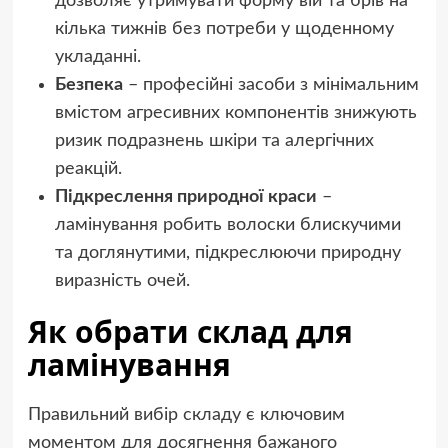
дозволяє утримувати форму вій та брів на
кілька тижнів без потреби у щоденному
укладанні.
Безпека
– професійні засоби з мінімальним
вмістом агресивних компонентів знижують
ризик подразнень шкіри та алергічних
реакцій.
Підкреслення природної краси
–
ламінування робить волоски блискучими
та доглянутими, підкреслюючи природну
виразність очей.
Як обрати склад для
ламінування
Правильний вибір складу є ключовим
моментом для досягнення бажаного