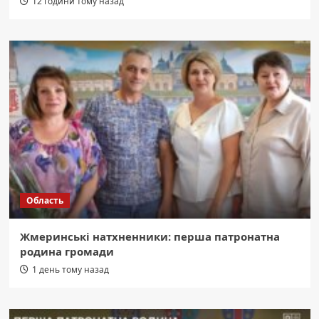
12 години тому назад
Область
Жмеринські натхненники: перша патронатна
родина громади
1 день тому назад