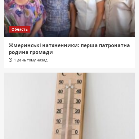
Область
Жмеринські натхненники: перша патронатна
родина громади
1 день тому назад