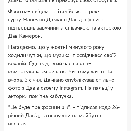
Даміано більше не приховує своїх стосунків.
Фронтмен відомого італійського рок-
гурту Maneskin Даміано Давід офіційно
підтвердив заручини зі співачкою та акторкою
Дав Камерон.
Нагадаємо, що у жовтні минулого року
ходили чутки, що музикант освідчився своїй
коханій. Однак довгий час пара не
коментувала зміни в особистому житті. Та
вчора, 3 січня, Даміано опублікував спільне
фото з Дав в своєму Instagram. На пальці у
акторки помітна каблучка.
“Це буде прекрасний рік”, – підписав кадр 26-
річний Давід, натякнувши на майбутнє
весілля.