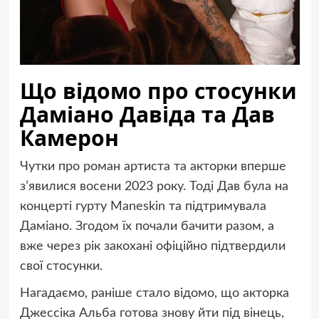
Що відомо про стосунки
Даміано Давіда та Дав
Камерон
Чутки про роман артиста та акторки вперше
з’явилися восени 2023 року. Тоді Дав була на
концерті гурту Maneskin та підтримувала
Даміано. Згодом їх почали бачити разом, а
вже через рік закохані офіційно підтвердили
свої стосунки.
Нагадаємо, раніше стало відомо, що акторка
Джессіка Альба готова знову йти під вінець,