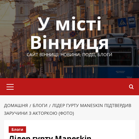
Перейти
до
У місті
вмісту
Вінниця
САЙТ ВІННИЦІ: НОВИНИ, ПОДІЇ, БЛОГИ
Основне
меню
ДОМАШНЯ
БЛОГИ
ЛІДЕР ГУРТУ MANESKIN ПІДТВЕРДИВ
ЗАРУЧИНИ З АКТОРКОЮ (ФОТО)
Блоги
Лідер гурту Maneskin