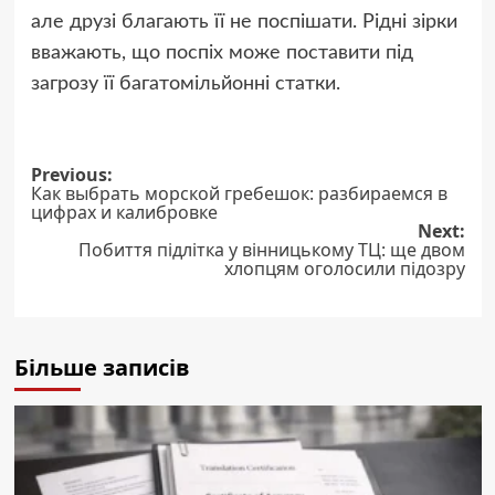
але друзі благають її не поспішати. Рідні зірки
вважають, що поспіх може поставити під
загрозу її багатомільйонні статки.
Post
Previous:
Как выбрать морской гребешок: разбираемся в
navigation
цифрах и калибровке
Next:
Побиття підлітка у вінницькому ТЦ: ще двом
хлопцям оголосили підозру
Більше записів