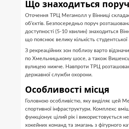
Що знаходиться пору
Оточення ТРЦ Мегамолл у Вінниці складаєт
об’єктів. Безпосередньо поруч розташована
доступності (5-10 хвилин) знаходиться Він
що пояснює велику кількість студентської а
З рекреаційних зон поблизу варто відзначи
по Хмельницькому шосе, а також Вишенськ
вулицею нижче. Навпроти ТРЦ розташовані 
державної служби охорони.
Особливості місця
Головною особливістю, яку виділяє цей Мег
спортивної інфраструктури. Комплекс вміщ
функціонує цілий рік і використовується н
хокейних команд та змагань з фігурного ка