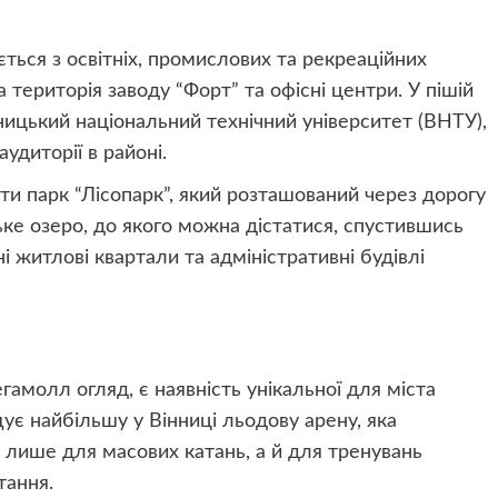
ч
ься з освітніх, промислових та рекреаційних
 територія заводу “Форт” та офісні центри. У пішій
ницький національний технічний університет (ВНТУ),
удиторії в районі.
ти парк “Лісопарк”, який розташований через дорогу
е озеро, до якого можна дістатися, спустившись
житлові квартали та адміністративні будівлі
амолл огляд, є наявність унікальної для міста
ує найбільшу у Вінниці льодову арену, яка
е лише для масових катань, а й для тренувань
тання.