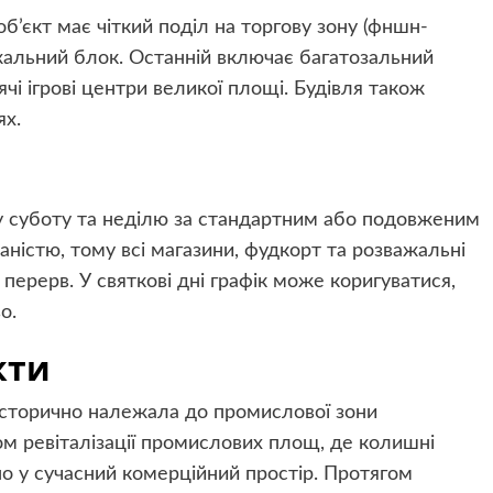
б’єкт має чіткий поділ на торгову зону (фншн-
ажальний блок. Останній включає багатозальний
чі ігрові центри великої площі. Будівля також
ях.
у суботу та неділю за стандартним або подовженим
уваністю, тому всі магазини, фудкорт та розважальні
 перерв. У святкові дні графік може коригуватися,
о.
кти
 історично належала до промислової зони
м ревіталізації промислових площ, де колишні
о у сучасний комерційний простір. Протягом