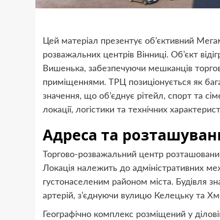
Цей матеріал презентує об’єктивний Мега
розважальних центрів Вінниці. Об’єкт віді
Вишенька, забезпечуючи мешканців торго
приміщеннями. ТРЦ позиціонується як баг
значення, що об’єднує рітейл, спорт та с
локації, логістики та технічних характерист
Адреса та розташуванн
Торгово-розважальний центр розташований
Локація належить до адміністративних ме
густонаселеним районом міста. Будівля з
артерій, з’єднуючи вулицю Келецьку та Х
Географічно комплекс розміщений у діловій