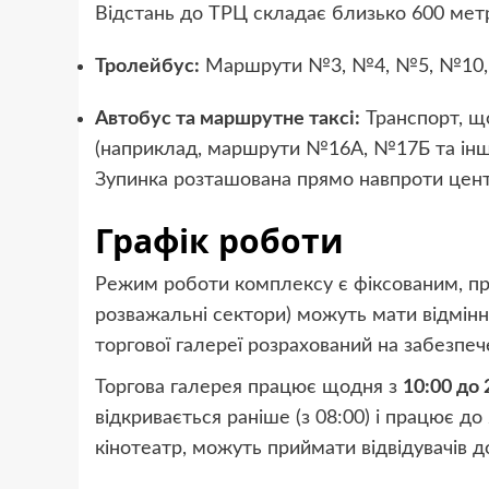
Відстань до ТРЦ складає близько 600 метр
Тролейбус:
Маршрути №3, №4, №5, №10, №
Автобус та маршрутне таксі:
Транспорт, що
(наприклад, маршрути №16А, №17Б та інші
Зупинка розташована прямо навпроти цент
Графік роботи
Режим роботи комплексу є фіксованим, про
розважальні сектори) можуть мати відмінн
торгової галереї розрахований на забезпеч
Торгова галерея працює щодня з
10:00 до 
відкривається раніше (з 08:00) і працює до 
кінотеатр, можуть приймати відвідувачів до