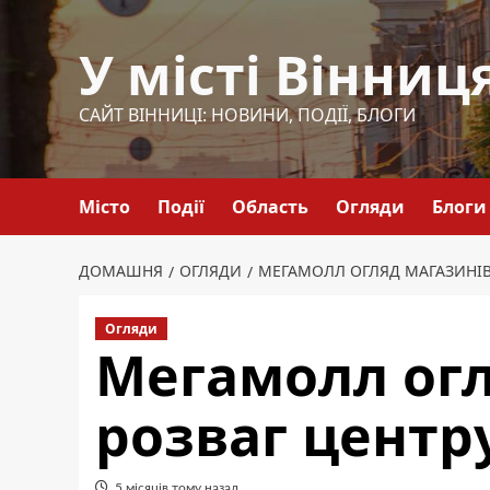
Перейти
до
У місті Вінниц
вмісту
САЙТ ВІННИЦІ: НОВИНИ, ПОДІЇ, БЛОГИ
Місто
Події
Область
Огляди
Блоги
ДОМАШНЯ
ОГЛЯДИ
МЕГАМОЛЛ ОГЛЯД МАГАЗИНІВ 
Огляди
Мегамолл огл
розваг центр
5 місяців тому назад