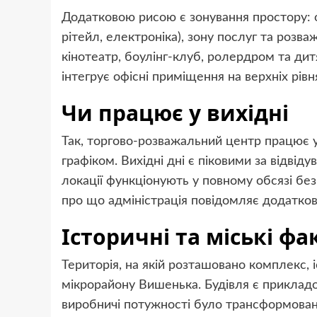
Додатковою рисою є зонування простору: о
рітейл, електроніка), зону послуг та розв
кінотеатр, боулінг-клуб, ролердром та дитя
інтегрує офісні приміщення на верхніх рівн
Чи працює у вихідні
Так, торгово-розважальний центр працює 
графіком. Вихідні дні є піковими за відвід
локації функціонують у повному обсязі без
про що адміністрація повідомляє додатков
Історичні та міські фа
Територія, на якій розташовано комплекс,
мікрорайону Вишенька. Будівля є прикладо
виробничі потужності було трансформован