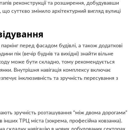
тапів реконструкції та розширення, добудувавши
, що суттєво змінило архітектурний вигляд вулиці
відування
паркінг перед фасадом будівлі, а також додаткові
дини пік (вечір буднів та вихідні) знайти вільне
ходу може бути складно, тому рекомендується
янки. Внутрішня навігація комплексу включає
зпечує інклюзивність та зручність пересування з
ачають зручність розташування “між двома дорогами”
 в інших ТРЦ міста (зокрема, професійна ковзанка).
ь на складну навігацію в нових добудованих секторах