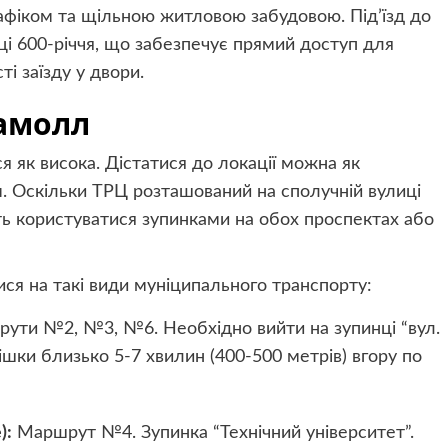
афіком та щільною житловою забудовою. Під’їзд до
ці 600-річчя, що забезпечує прямий доступ для
і заїзду у двори.
гамолл
я як висока. Дістатися до локації можна як
. Оскільки ТРЦ розташований на сполучній вулиці
ть користуватися зупинками на обох проспектах або
ся на такі види муніципального транспорту:
ути №2, №3, №6. Необхідно вийти на зупинці “вул.
пішки близько 5-7 хвилин (400-500 метрів) вгору по
):
Маршрут №4. Зупинка “Технічний університет”.