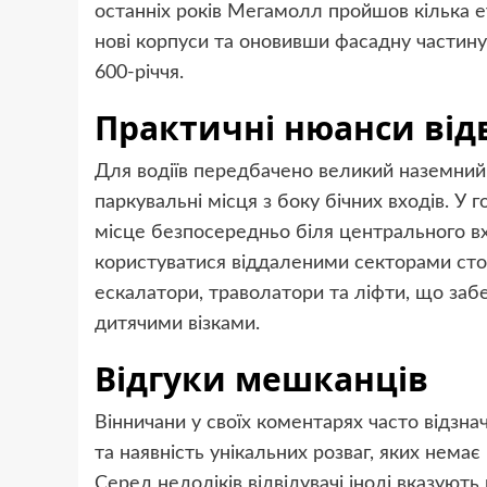
останніх років Мегамолл пройшов кілька е
нові корпуси та оновивши фасадну частину
600-річчя.
Практичні нюанси від
Для водіїв передбачено великий наземний 
паркувальні місця з боку бічних входів. У го
місце безпосередньо біля центрального в
користуватися віддаленими секторами сто
ескалатори, траволатори та ліфти, що забе
дитячими візками.
Відгуки мешканців
Вінничани у своїх коментарях часто відзн
та наявність унікальних розваг, яких немає
Серед недоліків відвідувачі іноді вказуют