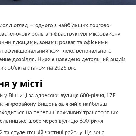
молл огляд — одного з найбільших торгово-
грає ключову роль в інфраструктурі мікрорайону
вими площами, зонами розваг та офісними
атофункціональний комплекс регіонального
імейне дозвілля. Нижче наведено детальний аналіз
ик об’єкта станом на 2026 рік.
я у місті
 у Вінниці за адресою:
вулиця 600-річчя, 17Е
.
ж мікрорайону Вишенька, який є найбільш
находиться на перетині важливих транспортних
мельницьке шосе через вулицю 600-річчя.
 та студентській частині району. Ця зона