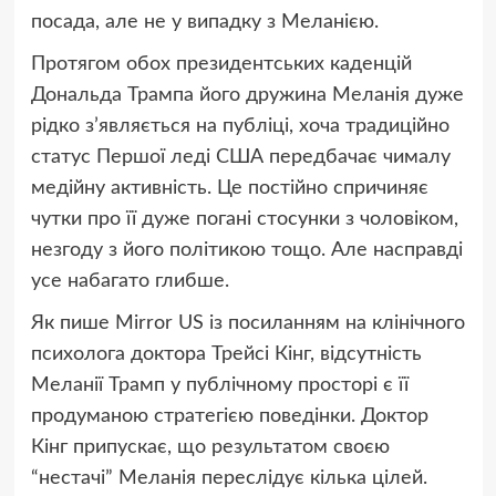
посада, але не у випадку з Меланією.
Протягом обох президентських каденцій
Дональда Трампа його дружина Меланія дуже
рідко з’являється на публіці, хоча традиційно
статус Першої леді США передбачає чималу
медійну активність. Це постійно спричиняє
чутки про її дуже погані стосунки з чоловіком,
незгоду з його політикою тощо. Але насправді
усе набагато глибше.
Як пише Mirror US із посиланням на клінічного
психолога доктора Трейсі Кінг, відсутність
Меланії Трамп у публічному просторі є її
продуманою стратегією поведінки. Доктор
Кінг припускає, що результатом своєю
“нестачі” Меланія переслідує кілька цілей.