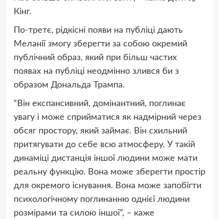
Кінг.
По-третє, рідкісні появи на публіці дають
Меланії змогу зберегти за собою окремий
публічний образ, який при більш частих
появах на публіці неодмінно злився би з
образом Дональда Трампа.
“Він експансивний, домінантний, поглинає
увагу і може сприйматися як надмірний через
обсяг простору, який займає. Він схильний
притягувати до себе всю атмосферу. У такій
динаміці дистанція іншої людини може мати
реальну функцію. Вона може зберегти простір
для окремого існування. Вона може запобігти
психологічному поглинанню однієї людини
розмірами та силою іншої”, – каже