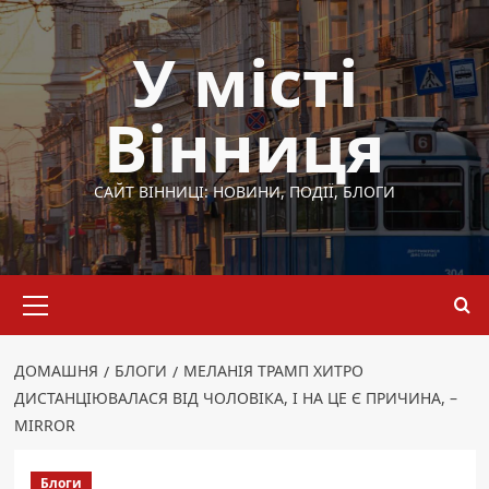
Перейти
до
У місті
вмісту
Вінниця
САЙТ ВІННИЦІ: НОВИНИ, ПОДІЇ, БЛОГИ
Основне
меню
ДОМАШНЯ
БЛОГИ
МЕЛАНІЯ ТРАМП ХИТРО
ДИСТАНЦІЮВАЛАСЯ ВІД ЧОЛОВІКА, І НА ЦЕ Є ПРИЧИНА, –
MIRROR
Блоги