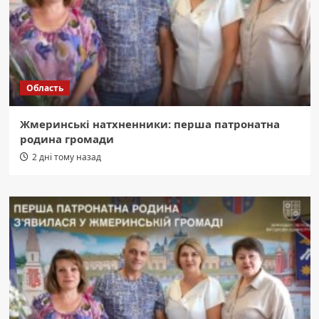
Область
Жмеринські натхненники: перша патронатна
родина громади
2 дні тому назад