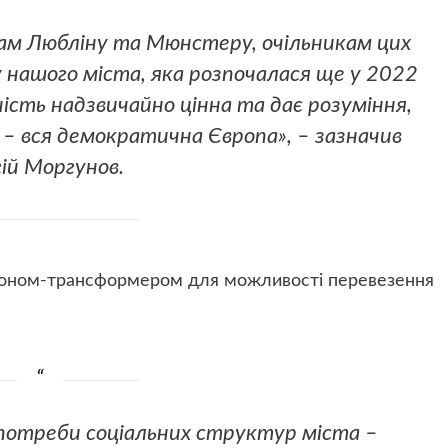
м Любліну та Мюнстеру, очільникам цих
нашого міста, яка розпочалася ще у 2022
рність надзвичайно цінна та дає розуміння,
ми – вся демократична Європа», – зазначив
ій Моргунов.
лоном-трансформером для можливості перевезення
потреби соціальних структур міста –