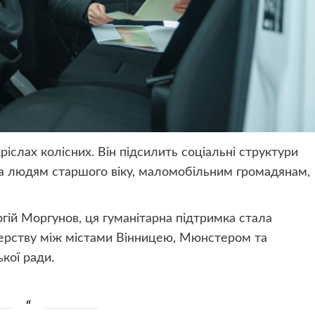
іслах колісних. Він підсилить соціальні структури
ма людям старшого віку, маломобільним громадянам,
гій Моргунов, ця гуманітарна підтримка стала
рству між містами Вінницею, Мюнстером та
кої ради.