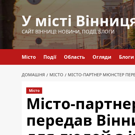
Перейти
до
У місті Вінниц
вмісту
САЙТ ВІННИЦІ: НОВИНИ, ПОДІЇ, БЛОГИ
Місто
Події
Область
Огляди
Блоги
ДОМАШНЯ
МІСТО
МІСТО-ПАРТНЕР МЮНСТЕР ПЕРЕ
Місто
Місто-партн
передав Вінн