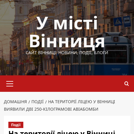
Перейти
до
У місті
вмісту
Вінниця
САЙТ ВІННИЦІ: НОВИНИ, ПОДІЇ, БЛОГИ
Основне
меню
ДОМАШНЯ
ПОДІЇ
НА ТЕРИТОРІЇ ЛІЦЕЮ У ВІННИЦІ
ВИЯВИЛИ ДВІ 250-КІЛОГРАМОВІ АВІАБОМБИ
Події
На території ліцею у Вінниці