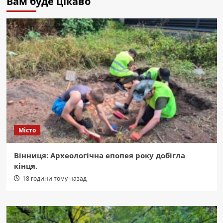
Вам буде цікаво
Місто
Вінниця: Археологічна епопея року добігла
кінця.
18 години тому назад