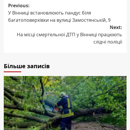
Post
Previous:
У Вінниці встановлюють пандус біля
navigation
багатоповерхівки на вулиці Замостянській, 9
Next:
На місці смертельної ДТП у Вінниці працюють
слідчі поліції
Більше записів