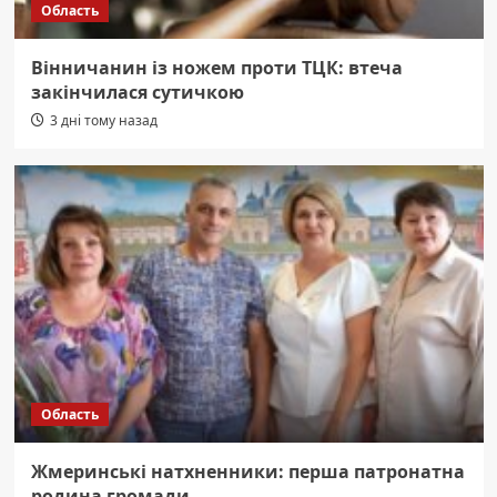
Область
Вінничанин із ножем проти ТЦК: втеча
закінчилася сутичкою
3 дні тому назад
Область
Жмеринські натхненники: перша патронатна
родина громади