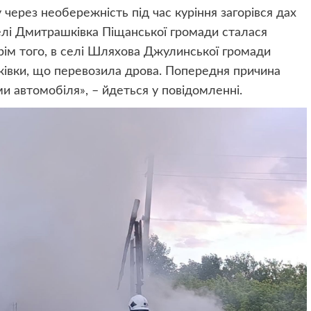
 через необережність під час куріння загорівся дах
 селі Дмитрашківка Піщанської громади сталася
Крім того, в селі Шляхова Джулинської громади
жівки, що перевозила дрова. Попередня причина
и автомобіля», – йдеться у повідомленні.