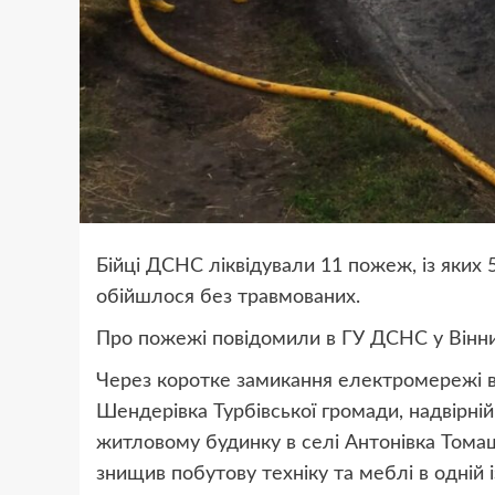
Бійці ДСНС ліквідували 11 пожеж, із яких 5
обійшлося без травмованих.
Про пожежі повідомили в ГУ ДСНС у Вінни
Через коротке замикання електромережі вин
Шендерівка Турбівської громади, надвірній
житловому будинку в селі Антонівка Томаш
знищив побутову техніку та меблі в одній і