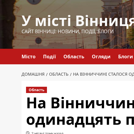
Перейти
до
У місті Вінниц
вмісту
САЙТ ВІННИЦІ: НОВИНИ, ПОДІЇ, БЛОГИ
Місто
Події
Область
Огляди
Блоги
ДОМАШНЯ
ОБЛАСТЬ
НА ВІННИЧЧИНІ СТАЛОСЯ 
Область
На Вінниччин
одинадцять 
2 місяці тому назад