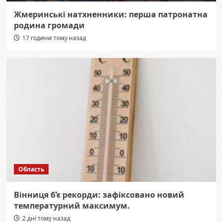
Жмеринські натхненники: перша патронатна
родина громади
17 години тому назад
Область
Вінниця б’є рекорди: зафіксовано новий
температурний максимум.
2 дні тому назад