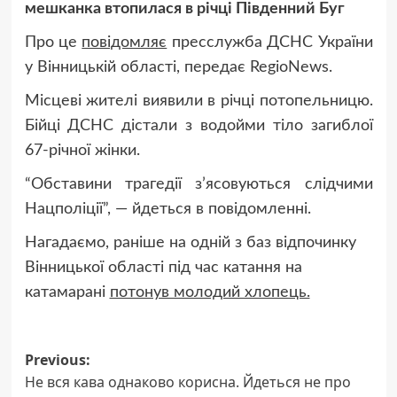
мешканка втопилася в річці Південний Буг
Про це
повідомляє
пресслужба ДСНС України
у Вінницькій області, передає RegioNews.
Місцеві жителі виявили в річці потопельницю.
Бійці ДСНС дістали з водойми тіло загиблої
67-річної жінки.
“Обставини трагедії з’ясовуються слідчими
Нацполіції”, — йдеться в повідомленні.
Нагадаємо, раніше на одній з баз відпочинку
Вінницької області під час катання на
катамарані
потонув молодий хлопець.
Post
Previous:
Не вся кава однаково корисна. Йдеться не про
navigation