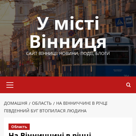
Перейти
до
У місті
вмісту
Вінниця
САЙТ ВІННИЦІ: НОВИНИ, ПОДІЇ, БЛОГИ
Основне
меню
ДОМАШНЯ
ОБЛАСТЬ
НА ВІННИЧЧИНІ В РІЧЦІ
ПІВДЕННИЙ БУГ ВТОПИЛАСЯ ЛЮДИНА
Область
На Вінниччині в річці