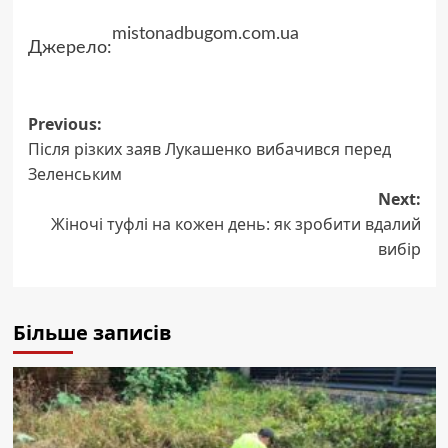
mistonadbugom.com.ua
Джерело:
Post
Previous:
Після різких заяв Лукашенко вибачився перед
navigation
Зеленським
Next:
Жіночі туфлі на кожен день: як зробити вдалий
вибір
Більше записів