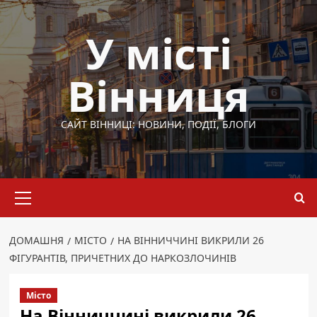
Перейти
до
У місті
вмісту
Вінниця
САЙТ ВІННИЦІ: НОВИНИ, ПОДІЇ, БЛОГИ
Основне
меню
ДОМАШНЯ
МІСТО
НА ВІННИЧЧИНІ ВИКРИЛИ 26
ФІГУРАНТІВ, ПРИЧЕТНИХ ДО НАРКОЗЛОЧИНІВ
Місто
На Вінниччині викрили 26