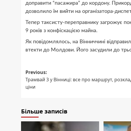
доправити “пасажира” до кордону. Прикорд
дозволило їм вийти на організатора-диспет
Тепер таксисту-переправнику загрожує пока
9 років з конфіскацією майна.
Як повідомлялось, на Вінниччині відправил
втекти до Молдови. Його засудили до трьо
Post
Previous:
Трамвай 3 у Вінниці: все про маршрут, розкла
navigation
ціни
Більше записів