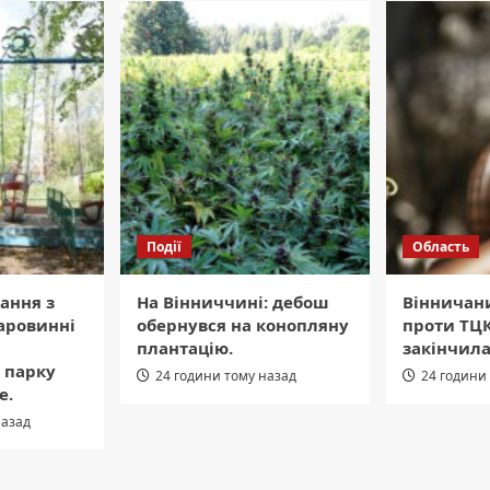
Події
Область
ання з
На Вінниччині: дебош
Вінничан
аровинні
обернувся на конопляну
проти ТЦК
плантацію.
закінчил
 парку
24 години тому назад
24 години
е.
назад