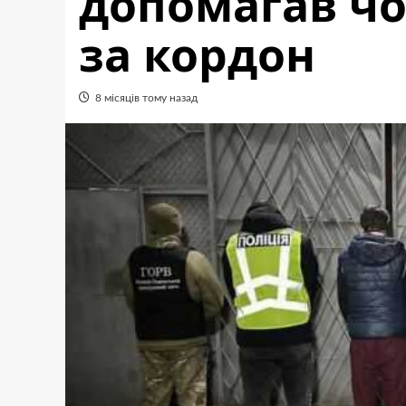
допомагав чо
за кордон
8 місяців тому назад