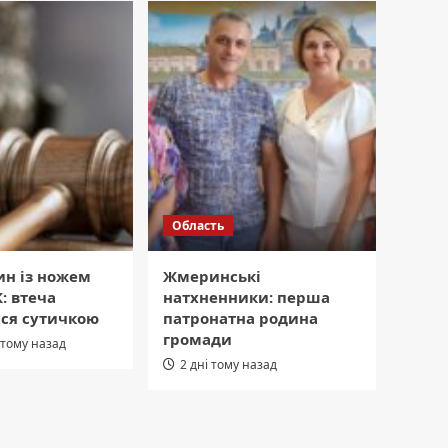
Область
ин із ножем
Жмеринські
: втеча
натхненники: перша
ася сутичкою
патронатна родина
громади
 тому назад
2 дні тому назад