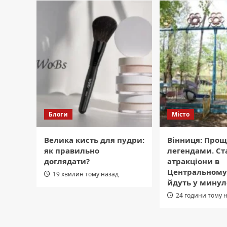
Блоги
Місто
Велика кисть для пудри:
Вінниця: Прощ
як правильно
легендами. Ст
доглядати?
атракціони в
Центральному
19 хвилин тому назад
йдуть у минул
24 години тому 