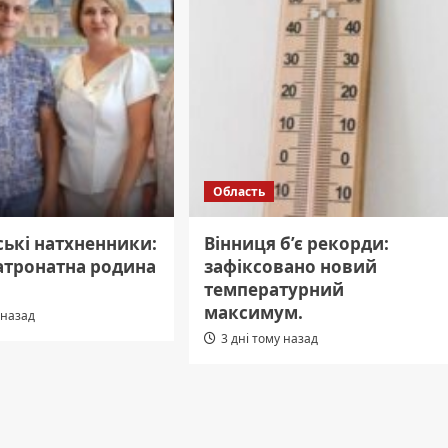
Область
ькі натхненники:
Вінниця б’є рекорди:
атронатна родина
зафіксовано новий
температурний
максимум.
 назад
3 дні тому назад