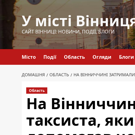
Перейти
до
У місті Вінниц
вмісту
САЙТ ВІННИЦІ: НОВИНИ, ПОДІЇ, БЛОГИ
Місто
Події
Область
Огляди
Блоги
ДОМАШНЯ
ОБЛАСТЬ
НА ВІННИЧЧИНІ ЗАТРИМАЛИ
Область
На Вінниччин
таксиста, яки