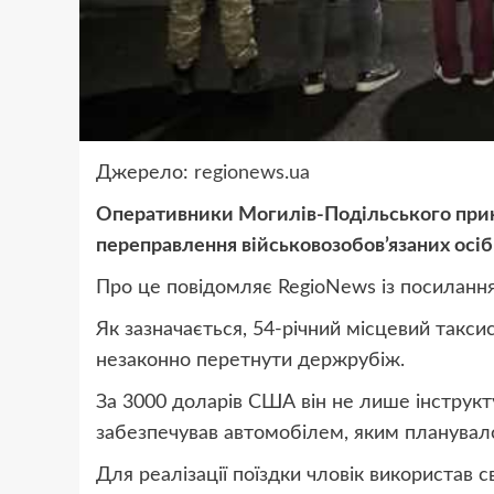
Джерело:
regionews.ua
Оперативники Могилів-Подільського прик
переправлення військовозобов’язаних осі
Про це повідомляє RegioNews із посиланн
Як зазначається, 54-річний місцевий такси
незаконно перетнути держрубіж.
За 3000 доларів США він не лише інструкт
забезпечував автомобілем, яким планувал
Для реалізації поїздки чловік використав с