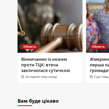
Область
Область
Вінничанин із ножем
Жмеринс
проти ТЦК: втеча
перша п
закінчилася сутичкою
громади
24 години тому назад
2 дні тому
Вам буде цікаво