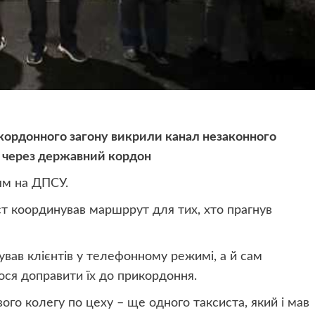
ордонного загону викрили канал незаконного
б через державний кордон
ям на ДПСУ.
ст координував маршррут для тих, хто прагнув
ував клієнтів у телефонному режимі, а й сам
ося доправити їх до прикордоння.
вого колегу по цеху – ще одного таксиста, який і мав