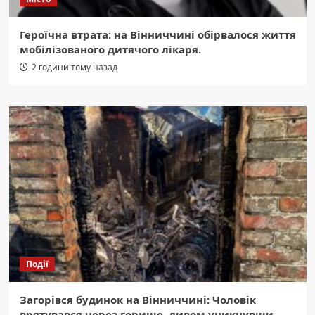
Героїчна втрата: на Вінниччині обірвалося життя
мобілізованого дитячого лікаря.
2 години тому назад
Події
Загорівся будинок на Вінниччині: Чоловік
врятувався через горище, дивом уникнувши