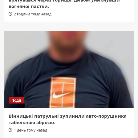
вогняної пастки.
2 години тому назад
Події
Вінницькі патрульні зупинили авто-порушника
табельною зброєю.
1 день тому назад