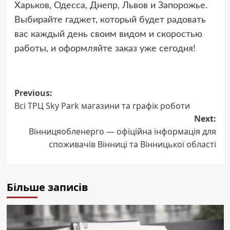
Харьков, Одесса, Днепр, Львов и Запорожье.
Выбирайте гаджет, который будет радовать
вас каждый день своим видом и скоростью
работы, и оформляйте заказ уже сегодня!
Post
Previous:
Всі ТРЦ Sky Park магазини та графік роботи
navigation
Next:
Вінницяобленерго — офіційна інформація для
споживачів Вінниці та Вінницької області
Більше записів