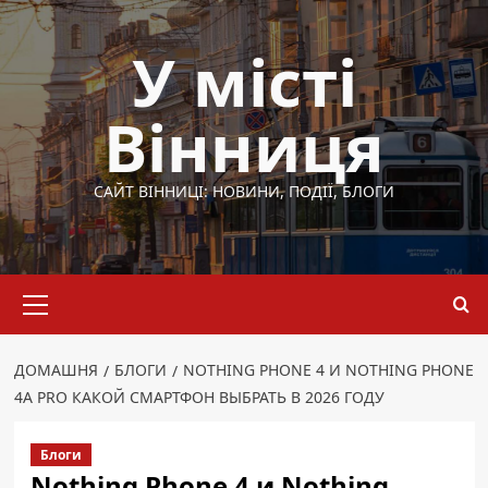
Перейти
до
У місті
вмісту
Вінниця
САЙТ ВІННИЦІ: НОВИНИ, ПОДІЇ, БЛОГИ
Основне
меню
ДОМАШНЯ
БЛОГИ
NOTHING PHONE 4 И NOTHING PHONE
4A PRO КАКОЙ СМАРТФОН ВЫБРАТЬ В 2026 ГОДУ
Блоги
Nothing Phone 4 и Nothing