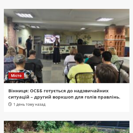
Місто
Вінниця: ОСББ готується до надзвичайних
ситуацій – другий воркшоп для голів правлінь.
1 день тому назад