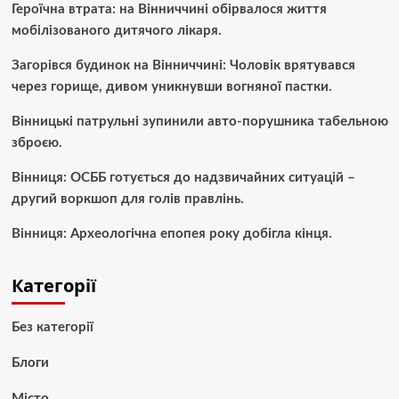
Героїчна втрата: на Вінниччині обірвалося життя
мобілізованого дитячого лікаря.
Загорівся будинок на Вінниччині: Чоловік врятувався
через горище, дивом уникнувши вогняної пастки.
Вінницькі патрульні зупинили авто-порушника табельною
зброєю.
Вінниця: ОСББ готується до надзвичайних ситуацій –
другий воркшоп для голів правлінь.
Вінниця: Археологічна епопея року добігла кінця.
Категорії
Без категорії
Блоги
Місто