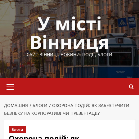
Перейти
до
У місті
вмісту
Вінниця
САЙТ ВІННИЦІ: НОВИНИ, ПОДІЇ, БЛОГИ
Основне
меню
ДОМАШНЯ
БЛОГИ
ОХОРОНА ПОДІЙ: ЯК ЗАБЕЗПЕЧИТИ
БЕЗПЕКУ НА КОРПОРАТИВІ ЧИ ПРЕЗЕНТАЦІЇ?
Блоги
Охорона подій: як