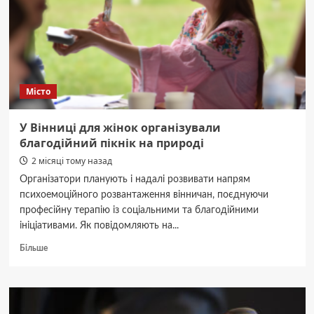
затримали
депутата
та
його
спільника
Місто
У Вінниці для жінок організували
благодійний пікнік на природі
2 місяці тому назад
Організатори планують і надалі розвивати напрям
психоемоційного розвантаження вінничан, поєднуючи
професійну терапію із соціальними та благодійними
ініціативами. Як повідомляють на...
Докладніше
Більше
про
У
Вінниці
для
жінок