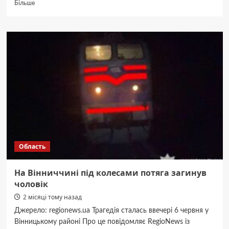
Докладніше
Більше
про
Місячний
календар
на
червень
2026:
шо
принесе
Полуничний
Місяць
і
ретроградний
Меркурій
Область
На Вінниччині під колесами потяга загинув
чоловік
2 місяці тому назад
Джерело: regionews.ua Трагедія сталась ввечері 6 червня у
Вінницькому районі Про це повідомляє RegioNews із