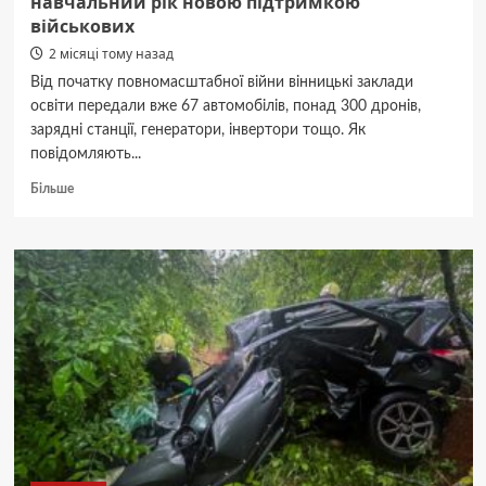
навчальний рік новою підтримкою
військових
2 місяці тому назад
Від початку повномасштабної війни вінницькі заклади
освіти передали вже 67 автомобілів, понад 300 дронів,
зарядні станції, генератори, інвертори тощо. Як
повідомляють...
Докладніше
Більше
про
Вінницькі
заклади
освіти
завершили
навчальний
рік
новою
підтримкою
військових