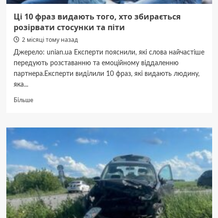
Ці 10 фраз видають того, хто збирається
розірвати стосунки та піти
2 місяці тому назад
Джерело: unian.ua Експерти пояснили, які слова найчастіше
передують розставанню та емоційному віддаленню
партнера.Експерти виділили 10 фраз, які видають людину,
яка...
Докладніше
Більше
про
Ці
10
фраз
видають
того,
хто
збирається
розірвати
стосунки
та
піти