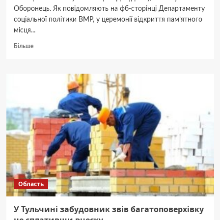
Оборонець. Як повідомляють на фб-сторінці Департаменту
соціальної політики ВМР, у церемонії відкриття пам’ятного
місця...
Докладніше
Більше
про
У
Вінниці
відкрили
меморіальну
дошку
на
честь
полеглого
Захисника
Дмитра
Києнка
Область
У Тульчині забудовник звів багатоповерхівку