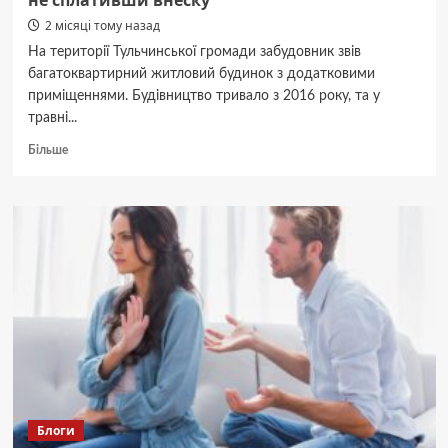
не сплативши внеску
2 місяці тому назад
На території Тульчинської громади забудовник звів
багатоквартирний житловий будинок з додатковими
приміщеннями. Будівництво тривало з 2016 року, та у
травні...
Докладніше
Більше
про
У
Тульчині
забудовник
звів
багатоповерхівку
не
сплативши
внеску
Блоги