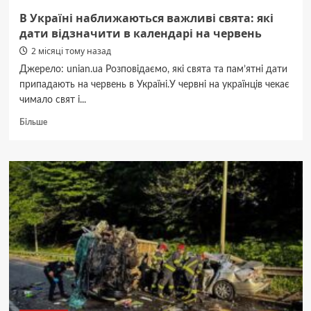
В Україні наближаються важливі свята: які
дати відзначити в календарі на червень
2 місяці тому назад
Джерело: unian.ua Розповідаємо, які свята та пам’ятні дати
припадають на червень в Україні.У червні на українців чекає
чимало свят і...
Докладніше
Більше
про
В
Україні
наближаються
важливі
свята:
які
дати
відзначити
в
календарі
на
червень