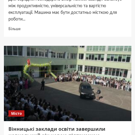
між продуктивністю, універсальністю та вартістю
експлуатації. Машина має бути достатньо місткою для
роботи...
Докладніше
Більше
про
НПЗТ-27
для
середніх
господарств:
переваги
моделі
Місто
Вінницькі заклади освіти завершили