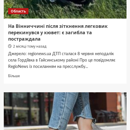
Область
На Вінниччині після зіткнення легковик
перекинувся у кювет: є загибла та
постраждала
2 місяці тому назад
Джерело: regionews.ua ДТП сталася 8 червня неподалік
села Гордіївка в Гайсинському районі Про це повідомляє
RegioNews із посиланням на пресслужбу...
Докладніше
Більше
про
На
Вінниччині
після
зіткнення
легковик
перекинувся
у
кювет: