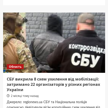
про
Гороскоп
на
7
червня
за
картами
Таро:
Водоліям
–
взяти
паузу,
Рибам
–
Область
впевненість
СБУ викрила 8 схем ухилення від мобілізації:
затримано 22 організаторів у різних регіонах
України
2 місяці тому назад
Джерело: regionews.ua СБУ та Національна поліція
одночасно ліквідували вісім корупційних схем ухилення від