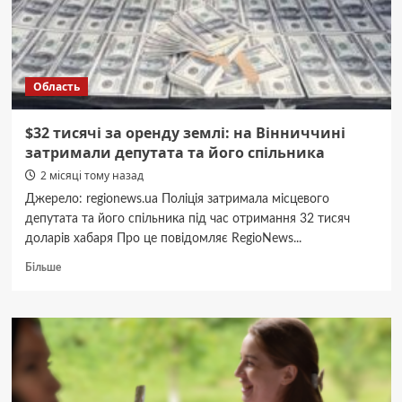
і
хто
може
не
постити
Область
$32 тисячі за оренду землі: на Вінниччині
затримали депутата та його спільника
2 місяці тому назад
Джерело: regionews.ua Поліція затримала місцевого
депутата та його спільника під час отримання 32 тисяч
доларів хабаря Про це повідомляє RegioNews...
Докладніше
Більше
про
$32
тисячі
за
оренду
землі:
на
Вінниччині