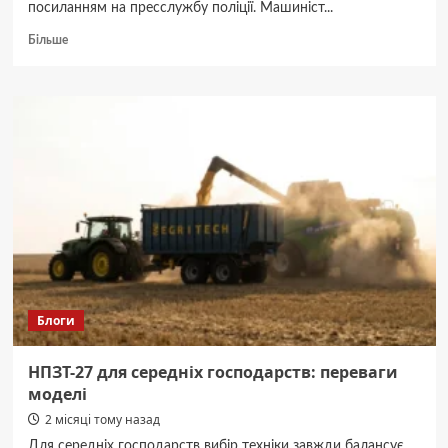
посиланням на пресслужбу поліції. Машиніст...
Докладніше
Більше
про
На
Вінниччині
під
колесами
потяга
загинув
чоловік
Блоги
НПЗТ-27 для середніх господарств: переваги
моделі
2 місяці тому назад
Для середніх господарств вибір техніки завжди балансує