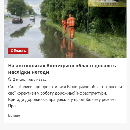
до
3
млн
грн
на
розвиток
власної
справи
у
Область
сфері
шкільного
харчування
На автошляхах Вінницької області долають
наслідки негоди
2 місяці тому назад
Сильні зливи, що прокотилися Вінницькою областю, внесли
свої корективи у роботу дорожньої інфраструктури.
Бригади дорожників працювали у цілодобовому режимі.
Про...
Докладніше
Більше
про
На