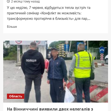
2 місяці тому назад
У цю неділю, 7 червня, відбудеться тепла зустріч та
практичний семінар «Конфлікт як можливість:
трансформуємо протиріччя в близькість» для пар,...
Докладніше
Більше
про
Вінничан
та
вінничанок
запрошують
на
психологічний
семінар
про
трансформацію
конфліктів
у
гармонійні
відносини
Область
На Вінниччині виявили двох нелегалів з