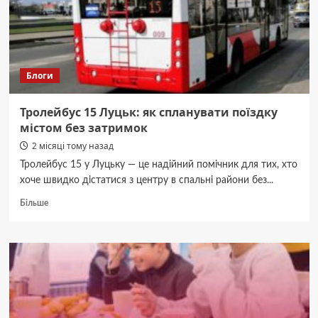
пошкодувати
про
вибір
вже
до
Блоги
обіду
Тролейбус 15 Луцьк: як спланувати поїздку
містом без затримок
2 місяці тому назад
Тролейбус 15 у Луцьку — це надійний помічник для тих, хто
хоче швидко дістатися з центру в спальні райони без...
Докладніше
Більше
про
Тролейбус
15
Луцьк:
як
спланувати
поїздку
містом