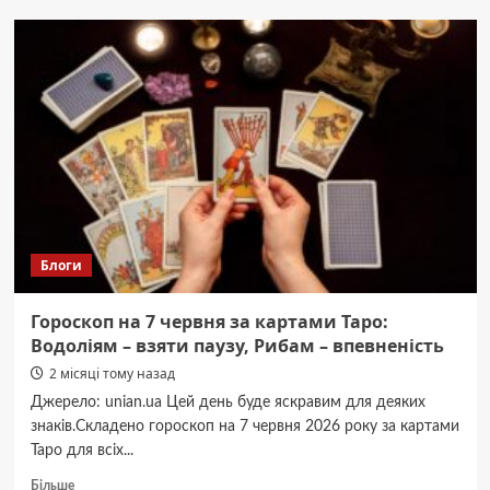
Вінниччині
державі
повернули
землю
історико-
культурного
значення
Блоги
Гороскоп на 7 червня за картами Таро:
Водоліям – взяти паузу, Рибам – впевненість
2 місяці тому назад
Джерело: unian.ua Цей день буде яскравим для деяких
знаків.Складено гороскоп на 7 червня 2026 року за картами
Таро для всіх...
Докладніше
Більше