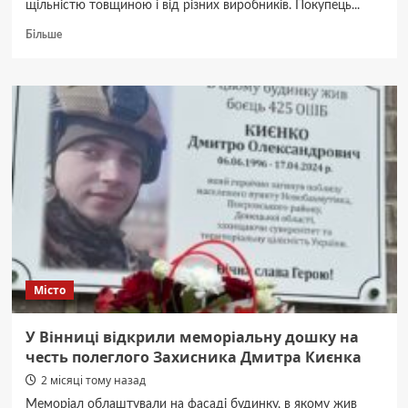
щільністю товщиною і від різних виробників. Покупець...
Докладніше
Більше
про
Як
вибрати
газоблок
для
будівництва
будинку
Місто
У Вінниці відкрили меморіальну дошку на
честь полеглого Захисника Дмитра Києнка
2 місяці тому назад
Меморіал облаштували на фасаді будинку, в якому жив