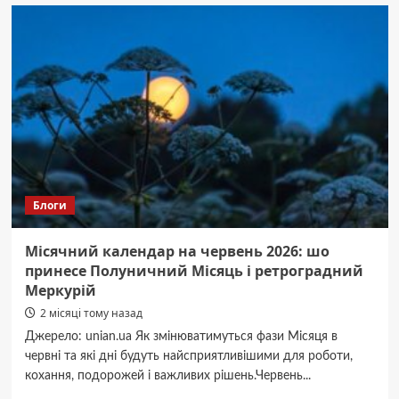
автошляхах
Вінницької
області
долають
наслідки
негоди
Блоги
Місячний календар на червень 2026: шо
принесе Полуничний Місяць і ретроградний
Меркурій
2 місяці тому назад
Джерело: unian.ua Як змінюватимуться фази Місяця в
червні та які дні будуть найсприятливішими для роботи,
кохання, подорожей і важливих рішень.Червень...