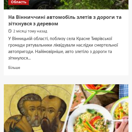
Область
На Вінниччині автомобіль злетів з дороги та
зіткнувся з деревом
2 місяці тому назад
У Вінницькій області, поблизу села Красне Тиврівської
громади рятувальники ліквідували наслідки смертельної
автопригоди. Найімовірніше, авто злетіло з дороги та
зіткнулося...
Докладніше
Більше
про
На
Вінниччині
автомобіль
злетів
з
дороги
та
зіткнувся
з
деревом