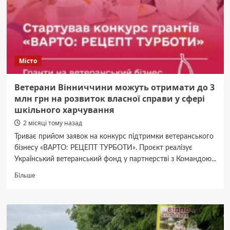
без
затримок
Місто
Ветерани Вінниччини можуть отримати до 3
млн грн на розвиток власної справи у сфері
шкільного харчування
2 місяці тому назад
Триває прийом заявок на конкурс підтримки ветеранського
бізнесу «ВАРТО: РЕЦЕПТ ТУРБОТИ». Проєкт реалізує
Український ветеранський фонд у партнерстві з Командою...
Докладніше
Більше
про
Ветерани
Вінниччини
можуть
отримати