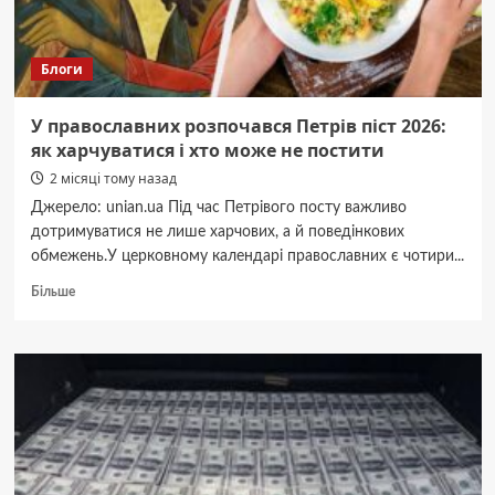
Блоги
У православних розпочався Петрів піст 2026:
як харчуватися і хто може не постити
2 місяці тому назад
Джерело: unian.ua Під час Петрівого посту важливо
дотримуватися не лише харчових, а й поведінкових
обмежень.У церковному календарі православних є чотири...
Докладніше
Більше
про
У
православних
розпочався
Петрів
піст
2026:
як
харчуватися