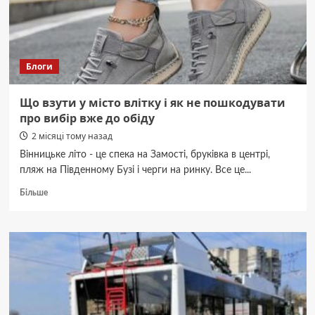
є
загибла
та
постраждала
Блоги
Що взути у місто влітку і як не пошкодувати
про вибір вже до обіду
2 місяці тому назад
Вінницьке літо - це спека на Замості, бруківка в центрі,
пляж на Південному Бузі і черги на ринку. Все це...
Докладніше
Більше
про
Що
взути
у
місто
влітку
і
як
не