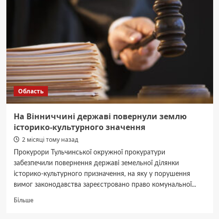
організували
благодійний
пікнік
на
природі
Область
На Вінниччині державі повернули землю
історико-культурного значення
2 місяці тому назад
Прокурори Тульчинської окружної прокуратури
забезпечили повернення державі земельної ділянки
історико-культурного призначення, на яку у порушення
вимог законодавства зареєстровано право комунальної...
Докладніше
Більше
про
На