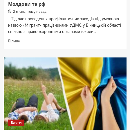
Молдови та рф
2 місяці тому назад
Під час проведення профілактичних заходів під умовною
назвою «Мігрант» працівниками УДМС у Вінницькій області
спільно з правоохоронними органами вжили...
Докладніше
Більше
про
На
Вінниччині
виявили
двох
нелегалів
з
Молдови
та
рф
Блоги