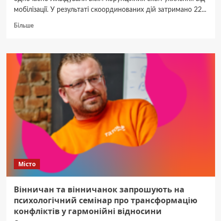
мобілізації. У результаті скоординованих дій затримано 22...
Докладніше
Більше
про
СБУ
викрила
8
схем
ухилення
від
мобілізації:
затримано
22
організаторів
у
різних
регіонах
Місто
України
Вінничан та вінничанок запрошують на
психологічний семінар про трансформацію
конфліктів у гармонійні відносини