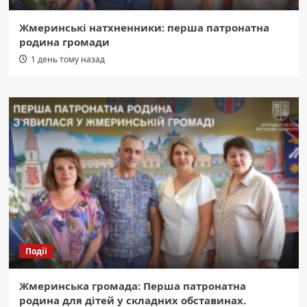
Жмеринські натхненники: перша патронатна
родина громади
1 день тому назад
Події
Жмеринська громада: Перша патронатна
родина для дітей у складних обставинах.