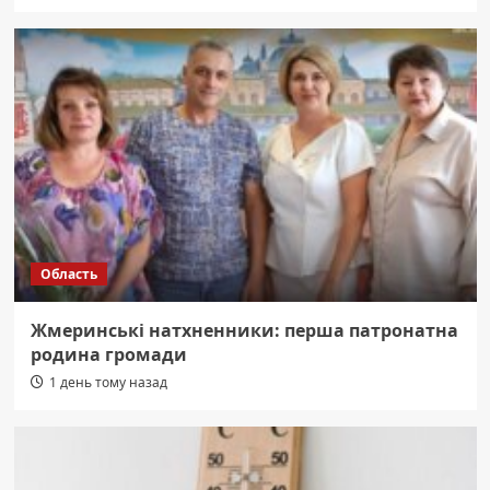
Область
Жмеринські натхненники: перша патронатна
родина громади
1 день тому назад