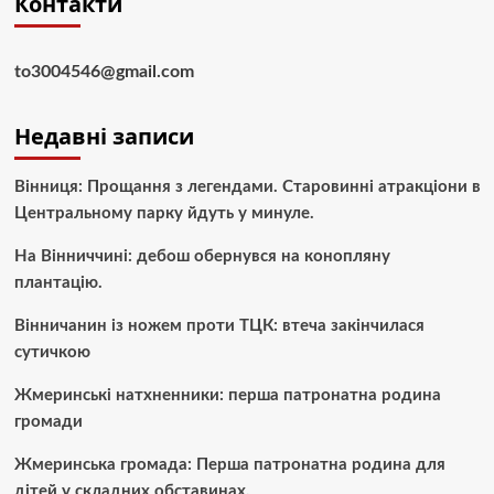
Контакти
to3004546@gmail.com
Недавні записи
Вінниця: Прощання з легендами. Старовинні атракціони в
Центральному парку йдуть у минуле.
На Вінниччині: дебош обернувся на конопляну
плантацію.
Вінничанин із ножем проти ТЦК: втеча закінчилася
сутичкою
Жмеринські натхненники: перша патронатна родина
громади
Жмеринська громада: Перша патронатна родина для
дітей у складних обставинах.