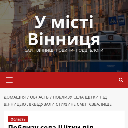
Перейти
до
У місті
вмісту
Вінниця
САЙТ ВІННИЦІ: НОВИНИ, ПОДІЇ, БЛОГИ
Основне
меню
ДОМАШНЯ
ОБЛАСТЬ
ПОБЛИЗУ СЕЛА ЩІТКИ ПІД
ВІННИЦЕЮ ЛІКВІДУВАЛИ СТИХІЙНЕ СМІТТЄЗВАЛИЩЕ
Область
Поблизу села Щітки під