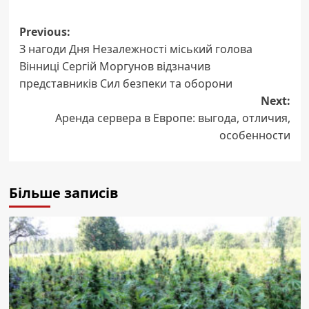
Post
Previous:
З нагоди Дня Незалежності міський голова
navigation
Вінниці Сергій Моргунов відзначив
представників Сил безпеки та оборони
Next:
Аренда сервера в Европе: выгода, отличия,
особенности
Більше записів