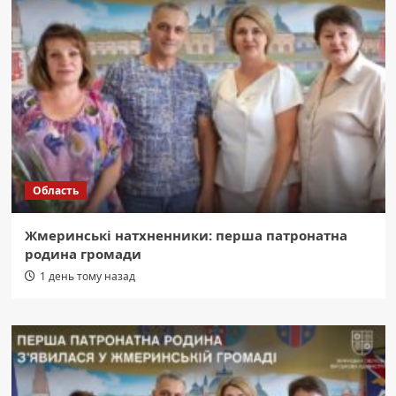
Область
Жмеринські натхненники: перша патронатна
родина громади
1 день тому назад