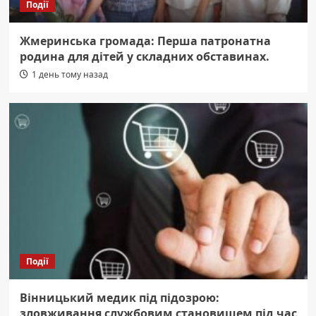
Події
Жмеринська громада: Перша патронатна
родина для дітей у складних обставинах.
1 день тому назад
Події
Вінницький медик під підозрою:
зловживання службовим становищем під час