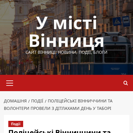
Перейти
до
У місті
вмісту
Вінниця
САЙТ ВІННИЦІ: НОВИНИ, ПОДІЇ, БЛОГИ
Основне
меню
ДОМАШНЯ
ПОДІЇ
ПОЛІЦЕЙСЬКІ ВІННИЧЧИНИ ТА
ВОЛОНТЕРИ ПРОВЕЛИ З ДІТЛАХАМИ ДЕНЬ У ТАБОРІ
Події
Поліцейські Вінниччини та