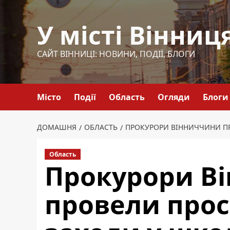
Перейти
до
У місті Вінниц
вмісту
САЙТ ВІННИЦІ: НОВИНИ, ПОДІЇ, БЛОГИ
Місто
Події
Область
Огляди
Блоги
ДОМАШНЯ
ОБЛАСТЬ
ПРОКУРОРИ ВІННИЧЧИНИ П
Область
Прокурори В
провели прос