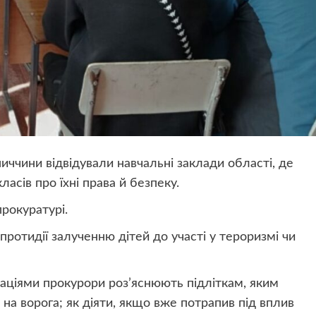
ччини відвідували навчальні заклади області, де
ласів про їхні права й безпеку.
рокуратурі.
протидії залученню дітей до участі у тероризмі чи
нтаціями прокурори роз’яснюють підліткам, яким
на ворога; як діяти, якщо вже потрапив під вплив