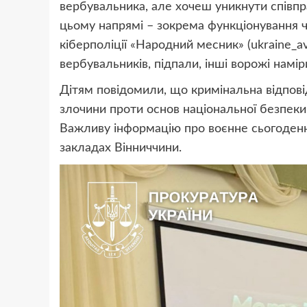
вербувальника, але хочеш уникнути співп
цьому напрямі – зокрема функціонування ч
кіберполіції «Hapодний месник» (ukraine_a
вербувальників, підпали, інші ворожі наміри 
Дітям повідомили, що кримінальна відповіда
злочини проти основ національної безпеки
Важливу інформацію про воєнне сьогоденн
закладах Вінниччини.