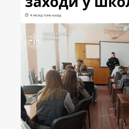
заходи у шко
4 місяці тому назад