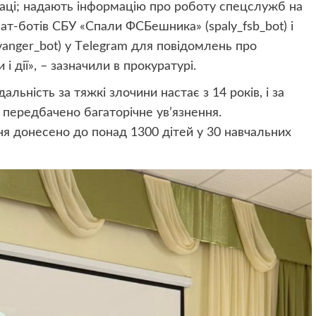
раці; надають інформацію про роботу спецслужб на
ат-ботів СБУ «Спали ФСБешника» (spaly_fsb_bot) і
vanger_bot) у Тelegram для повідомлень про
і дії», – зазначили в прокуратурі.
льність за тяжкі злочини настає з 14 років, і за
 передбачено багаторічне ув’язнення.
я донесено до понад 1300 дітей у 30 навчальних