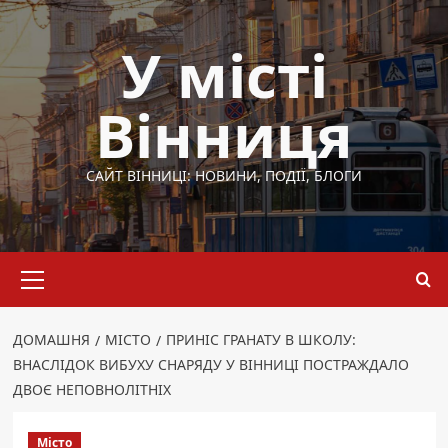
Перейти
до
У місті
вмісту
Вінниця
САЙТ ВІННИЦІ: НОВИНИ, ПОДІЇ, БЛОГИ
Основне
меню
ДОМАШНЯ
МІСТО
ПРИНІС ГРАНАТУ В ШКОЛУ:
ВНАСЛІДОК ВИБУХУ СНАРЯДУ У ВІННИЦІ ПОСТРАЖДАЛО
ДВОЄ НЕПОВНОЛІТНІХ
Місто