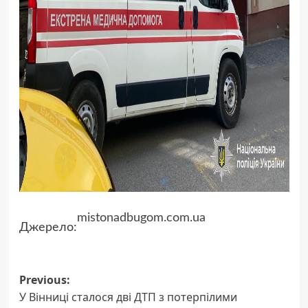
mistonadbugom.com.ua
Джерело:
Post
Previous:
У Вінниці сталося дві ДТП з потерпілими
navigation