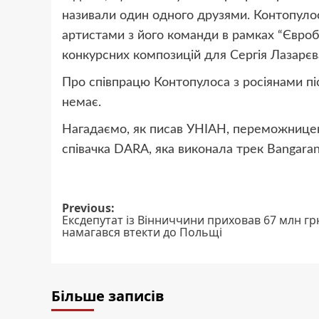
називали один одного друзями. Контопулос
артистами з його команди в рамках “Євроб
конкурсних композицій для Сергія Лазарєв
Про співпрацю Контопулоса з росіянами піс
немає.
Нагадаємо, як писав УНІАН, переможницею
співачка DARA, яка виконала трек Bangaran
Post
Previous:
Ексдепутат із Вінниччини приховав 67 млн грн
navigation
намагався втекти до Польщі
Більше записів