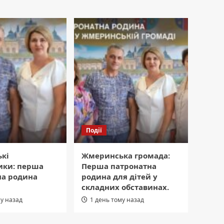
Події
кі
Жмеринська громада:
ики: перша
Перша патронатна
на родина
родина для дітей у
складних обставинах.
му назад
1 день тому назад