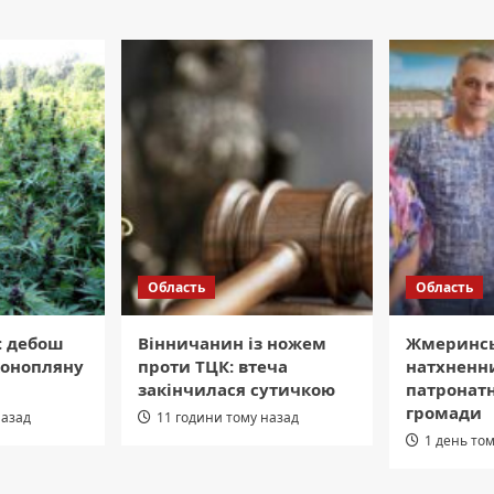
Область
Область
: дебош
Вінничанин із ножем
Жмеринсь
конопляну
проти ТЦК: втеча
натхненн
закінчилася сутичкою
патронат
громади
назад
11 години тому назад
1 день то