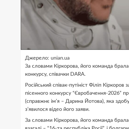
Джерело:
unian.ua
За словами Кіркорова, його команда брала
конкурсу, співачки DARA.
Російський співак-путініст Філіп Кіркоров
пісенного конкурсу “Євробачення-2026” пр
(справжнє ім’я – Дарина Йотова), яка здоб
з’явилося відео його заяви.
За словами Кіркорова, його команда брала
взагалі – “16-та республіка Росії”, і болга