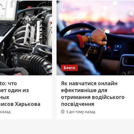
Блоги
to: что
Як навчатися онлайн
ет один из
ефективніше для
ных
отримання водійського
висов Харькова
посвідчення
 назад
3 дні тому назад