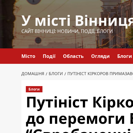
Перейти
до
У місті Вінниц
вмісту
САЙТ ВІННИЦІ: НОВИНИ, ПОДІЇ, БЛОГИ
Місто
Події
Область
Огляди
Блоги
ДОМАШНЯ
БЛОГИ
ПУТІНІСТ КІРКОРОВ ПРИМАЗАВС
Блоги
Путініст Кір
до перемоги Б