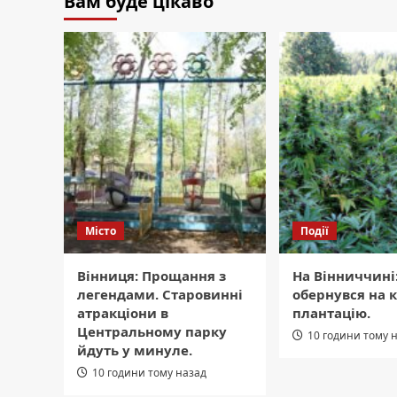
Вам буде цікаво
Місто
Події
Вінниця: Прощання з
На Вінниччині
легендами. Старовинні
обернувся на 
атракціони в
плантацію.
Центральному парку
10 години тому 
йдуть у минуле.
10 години тому назад