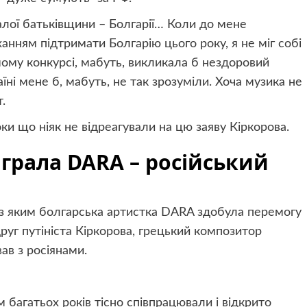
малої батьківщини – Болгарії… Коли до мене
нням підтримати Болгарію цього року, я не міг собі
мому конкурсі, мабуть, викликала б нездоровий
раїні мене б, мабуть, не так зрозуміли. Хоча музика не
.
поки що ніяк не відреагували на цю заяву Кіркорова.
грала DARA – російський
 з яким болгарська артистка DARA здобула перемогу
руг путініста Кіркорова, грецький композитор
ав з росіянами.
 багатьох років тісно співпрацювали і відкрито