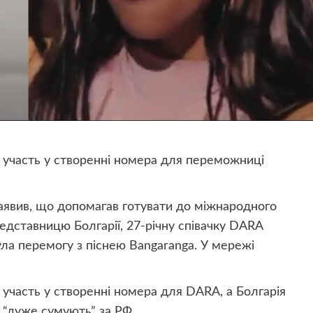
 участь у створенні номера для переможниці
 заявив, що допомагав готувати до міжнародного
едставницю Болгарії, 27-річну співачку DARA
ула перемогу з піснею Bangaranga. У мережі
 участь у створенні номера для DARA, а Болгарія
ри “дуже сумують” за РФ.