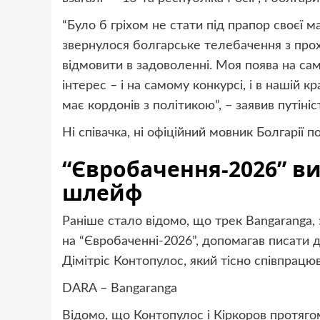
“Було б гріхом не стати під прапор своєї 
звернулося болгарське телебачення з проха
відмовити в задоволенні. Моя поява на са
інтерес – і на самому конкурсі, і в нашій к
має кордонів з політикою”, – заявив путініст
Ні співачка, ні офіційний мовник Болгарії 
“Євробачення-2026” ви
шлейф
Раніше стало відомо, що трек Bangaranga,
на “Євробаченні-2026”, допомагав писати д
Дімітріс Контопулос, який тісно співпрацюв
DARA – Bangaranga
Відомо, що Контопулос і Кіркоров протягом