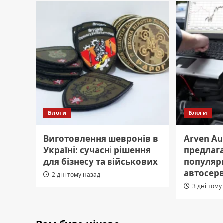
Блоги
Блоги
Виготовлення шевронів в
Arven Au
Україні: сучасні рішення
предлага
для бізнесу та військових
популяр
автосер
2 дні тому назад
3 дні тому