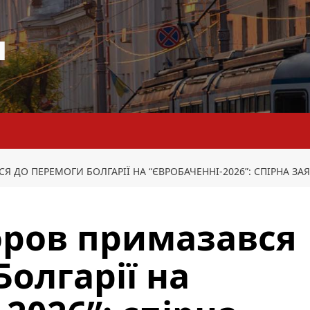
я
Я ДО ПЕРЕМОГИ БОЛГАРІЇ НА “ЄВРОБАЧЕННІ-2026”: СПІРНА ЗА
коров примазався
олгарії на