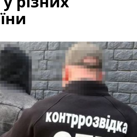
 у різних
аїни