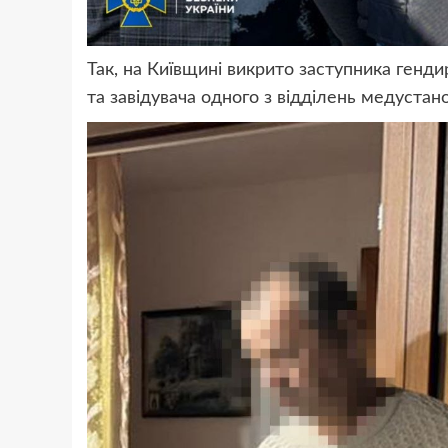
Так, на Київщині викрито заступника генди
та завідувача одного з відділень медустано