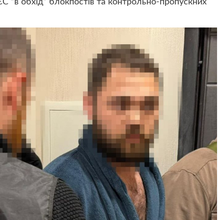
 ЄС “в обхід” блокпостів та контрольно-пропускних