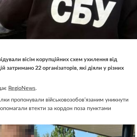
відували вісім корупційних схем ухилення від
ій затримано 22 організаторів, які діяли у різних
дає
RegioNews
.
ділки пропонували військовозобов’язаним уникнути
допомагали втекти за кордон поза пунктами