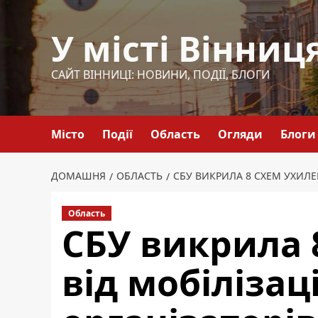
Перейти
до
У місті Вінниц
вмісту
САЙТ ВІННИЦІ: НОВИНИ, ПОДІЇ, БЛОГИ
Місто
Події
Область
Огляди
Блоги
ДОМАШНЯ
ОБЛАСТЬ
СБУ ВИКРИЛА 8 СХЕМ УХИЛЕН
Область
СБУ викрила 
від мобілізац