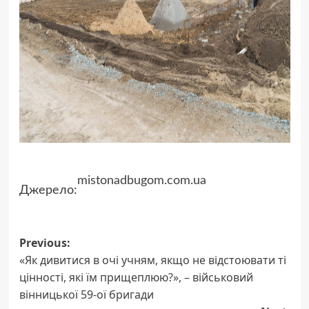
mistonadbugom.com.ua
Джерело:
Previous:
Post
«Як дивитися в очі учням, якщо не відстоювати ті
navigation
цінності, які їм прищеплюю?», – військовий
вінницької 59-ої бригади