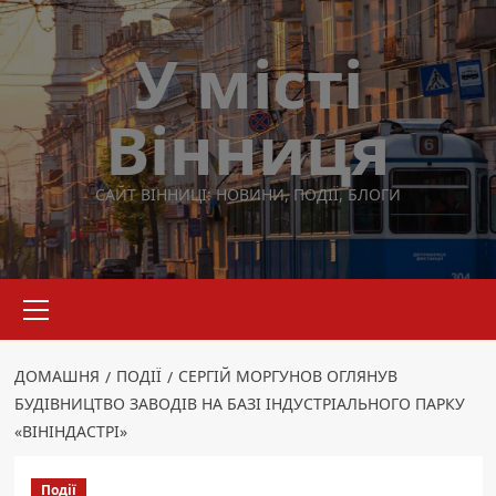
Перейти
до
У місті
вмісту
Вінниця
САЙТ ВІННИЦІ: НОВИНИ, ПОДІЇ, БЛОГИ
Основне
меню
ДОМАШНЯ
ПОДІЇ
СЕРГІЙ МОРГУНОВ ОГЛЯНУВ
БУДІВНИЦТВО ЗАВОДІВ НА БАЗІ ІНДУСТРІАЛЬНОГО ПАРКУ
«ВІНІНДАСТРІ»
Події