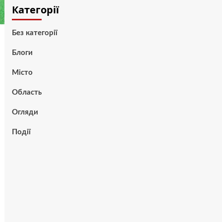
Категорії
Без категорії
Блоги
Місто
Область
Огляди
Події