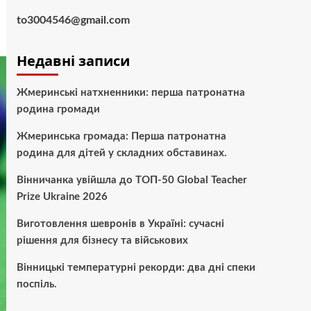
to3004546@gmail.com
Недавні записи
Жмеринські натхненники: перша патронатна
родина громади
Жмеринська громада: Перша патронатна
родина для дітей у складних обставинах.
Вінничанка увійшла до ТОП-50 Global Teacher
Prize Ukraine 2026
Виготовлення шевронів в Україні: сучасні
рішення для бізнесу та військових
Вінницькі температурні рекорди: два дні спеки
поспіль.