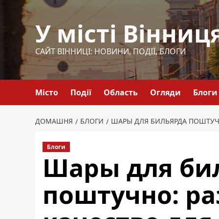
Перейти
до
У місті Вінниц
вмісту
САЙТ ВІННИЦІ: НОВИНИ, ПОДІЇ, БЛОГИ
Місто
Події
Область
Огляди
Блоги
ДОМАШНЯ
БЛОГИ
ШАРЫ ДЛЯ БИЛЬЯРДА ПОШТУЧН
Блоги
Шары для би
поштучно: ра