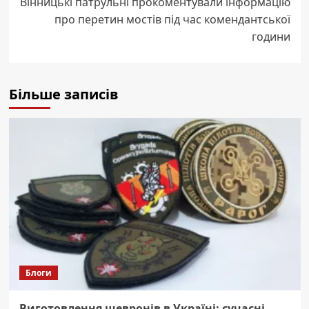
Вінницькі патрульні прокоментували інформацію
про перетин мостів під час комендантської
години
Більше записів
Блоги
Виготовлення шевронів в Україні: сучасні