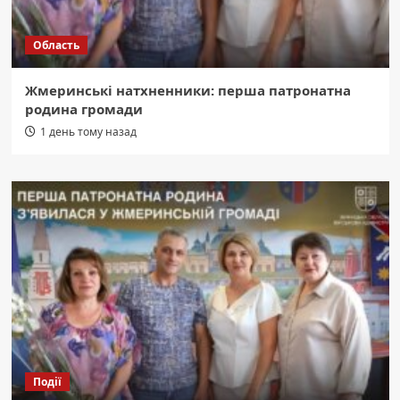
Область
Жмеринські натхненники: перша патронатна
родина громади
1 день тому назад
Події