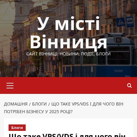
Перейти
до
У місті
вмісту
Вінниця
САЙТ ВІННИЦІ: НОВИНИ, ПОДІЇ, БЛОГИ
Основне
меню
ДОМАШНЯ
БЛОГИ
ЩО ТАКЕ VPS/VDS І ДЛЯ ЧОГО ВІН
ПОТРІБЕН БІЗНЕСУ У 2025 РОЦІ?
Блоги
Що таке VPS/VDS і для чого він