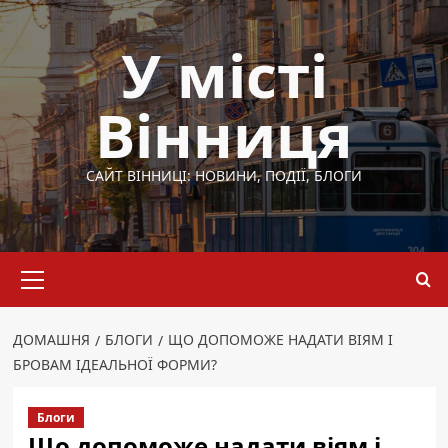
Перейти
до
У місті
вмісту
Вінниця
САЙТ ВІННИЦІ: НОВИНИ, ПОДІЇ, БЛОГИ
Основне
меню
ДОМАШНЯ
БЛОГИ
ЩО ДОПОМОЖЕ НАДАТИ ВІЯМ І
БРОВАМ ІДЕАЛЬНОЇ ФОРМИ?
Блоги
Що допоможе надати віям і