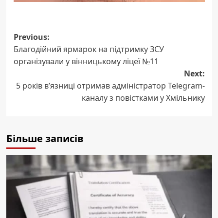
Post
Previous:
Благодійний ярмарок на підтримку ЗСУ
navigation
організували у вінницькому ліцеї №11
Next:
5 років в’язниці отримав адміністратор Telegram-
каналу з повістками у Хмільнику
Більше записів