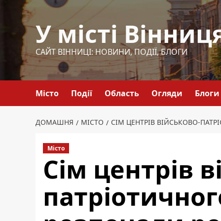
Перейти
до
У місті Вінниц
вмісту
САЙТ ВІННИЦІ: НОВИНИ, ПОДІЇ, БЛОГИ
Місто
Події
Область
Огляди
Блоги
ДОМАШНЯ
МІСТО
СІМ ЦЕНТРІВ ВІЙСЬКОВО-ПАТ
Місто
Сім центрів в
патріотичног