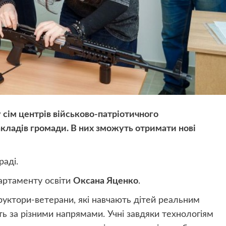
 сім центрів військово-патріотичного
закладів громади. В них зможуть отримати нові
раді.
артаменту освіти
Оксана Яценко
.
руктори-ветерани, які навчають дітей реальним
ь за різними напрямами. Учні завдяки технологіям