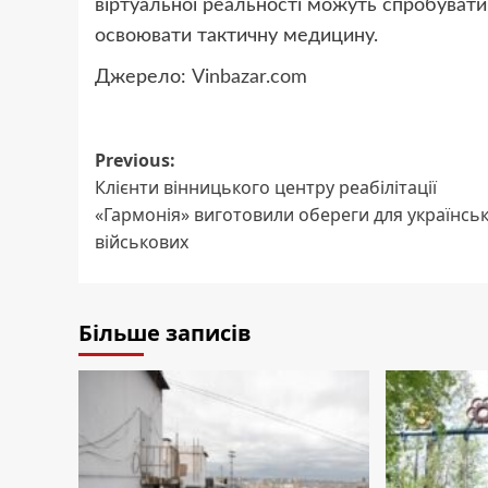
віртуальної реальності можуть спробувати 
освоювати тактичну медицину.
Джерело:
Vinbazar.com
Post
Previous:
Клієнти вінницького центру реабілітації
navigation
«Гармонія» виготовили обереги для українсь
військових
Більше записів