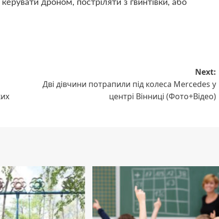
керувати дроном, постріляти з гвинтівки, або
Next:
Дві дівчини потрапили під колеса Mercedes у
ких
центрі Вінниці (Фото+Відео)