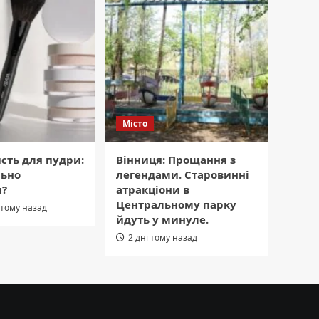
Місто
сть для пудри:
Вінниця: Прощання з
льно
легендами. Старовинні
и?
атракціони в
Центральному парку
 тому назад
йдуть у минуле.
2 дні тому назад