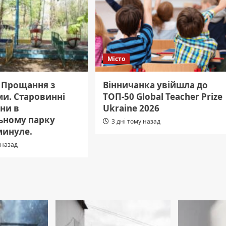
Місто
: Прощання з
Вінничанка увійшла до
ми. Старовинні
ТОП-50 Global Teacher Prize
ни в
Ukraine 2026
ьному парку
3 дні тому назад
минуле.
 назад