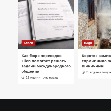
Блоги
Події
Как бюро переводов
Коротке зами
Ellen помогает решать
спричинило п
задачи международного
Вінниччині
общения
23 години тому 
22 години тому назад