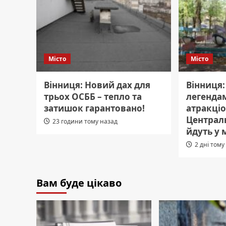
Місто
Місто
Вінниця: Новий дах для
Вінниця
трьох ОСББ – тепло та
легенда
затишок гарантовано!
атракціо
Централ
23 години тому назад
йдуть у 
2 дні тому
Вам буде цікаво