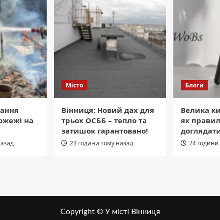
Місто
Блоги
кання
Вінниця: Новий дах для
Велика ки
ожежі на
трьох ОСББ – тепло та
як прави
затишок гарантовано!
доглядат
назад
23 години тому назад
24 години
Copyright © У місті Вінниця