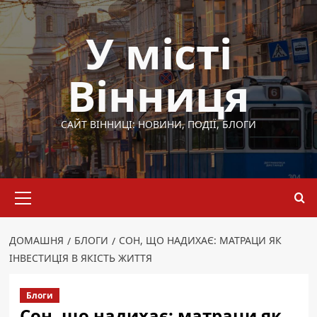
Перейти
до
У місті
вмісту
Вінниця
САЙТ ВІННИЦІ: НОВИНИ, ПОДІЇ, БЛОГИ
Основне
меню
ДОМАШНЯ
БЛОГИ
СОН, ЩО НАДИХАЄ: МАТРАЦИ ЯК
ІНВЕСТИЦІЯ В ЯКІСТЬ ЖИТТЯ
Блоги
Сон, що надихає: матраци як