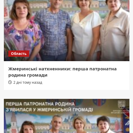
Область
Жмеринські натхненники: перша патронатна
родина громади
2 дні тому назад