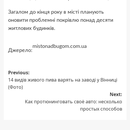
Загалом до кінця року в місті планують
оновити проблемні покрівлю понад десяти
житлових будинків.
mistonadbugom.com.ua
Джерело:
Post
Previous:
14 видів живого пива варять на заводі у Вінниці
navigation
(Фото)
Next:
Как протюнинговать своё авто: несколько
простых способов