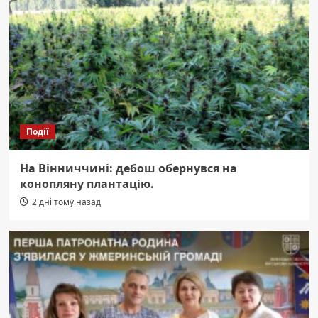
Події
На Вінниччині: дебош обернувся на
конопляну плантацію.
2 дні тому назад