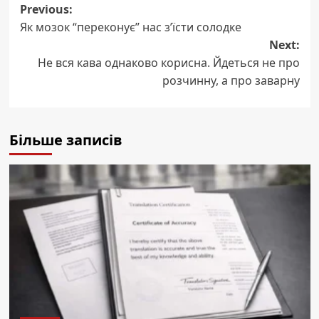
Post
Previous:
Як мозок “переконує” нас з’їсти солодке
navigation
Next:
Не вся кава однаково корисна. Йдеться не про
розчинну, а про заварну
Більше записів