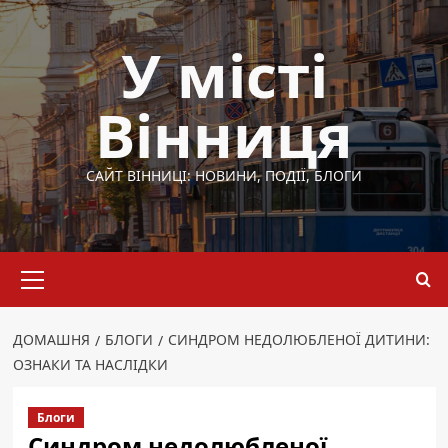
Перейти
до
У місті
вмісту
Вінниця
САЙТ ВІННИЦІ: НОВИНИ, ПОДІЇ, БЛОГИ
Основне
меню
ДОМАШНЯ
БЛОГИ
СИНДРОМ НЕДОЛЮБЛЕНОЇ ДИТИНИ:
ОЗНАКИ ТА НАСЛІДКИ
Блоги
Синдром недолюбленої