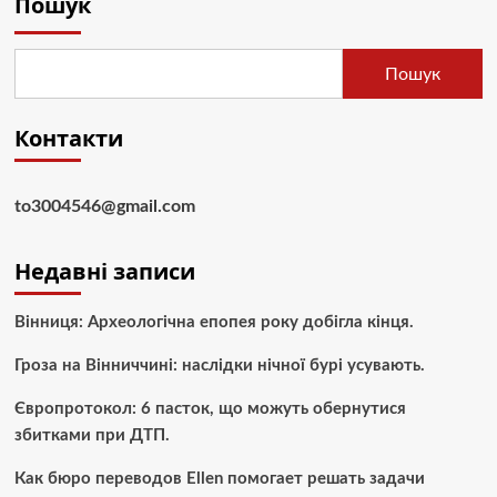
Пошук
Пошук
Контакти
to3004546@gmail.com
Недавні записи
Вінниця: Археологічна епопея року добігла кінця.
Гроза на Вінниччині: наслідки нічної бурі усувають.
Європротокол: 6 пасток, що можуть обернутися
збитками при ДТП.
Как бюро переводов Ellen помогает решать задачи