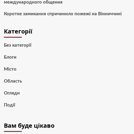
международного общения
Коротке замикання спричинило пожежі на Вінниччині
Категорії
Без категорії
Блоги
Місто
Область
Огляди
Події
Вам буде цікаво