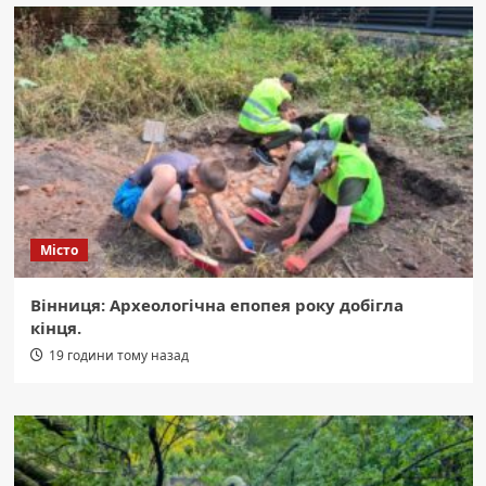
Місто
Вінниця: Археологічна епопея року добігла
кінця.
19 години тому назад