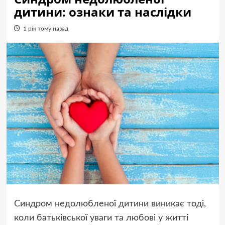
дитини: ознаки та наслідки
1 рік тому назад
Синдром недолюбленої дитини виникає тоді,
коли батьківської уваги та любові у житті