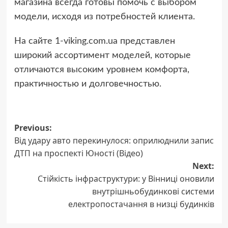
магазина всегда готовы помочь с выбором
модели, исходя из потребностей клиента.
На сайте 1-viking.com.ua представлен
широкий ассортимент моделей, которые
отличаются высоким уровнем комфорта,
практичностью и долговечностью.
Post
Previous:
Від удару авто перекинулося: оприлюднили запис
navigation
ДТП на проспекті Юності (Відео)
Next:
Стійкість інфраструктури: у Вінниці оновили
внутрішньобудинкові системи
електропостачання в низці будинків