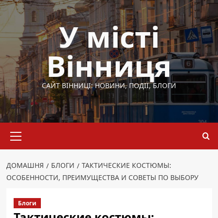
Перейти
до
У місті
вмісту
Вінниця
САЙТ ВІННИЦІ: НОВИНИ, ПОДІЇ, БЛОГИ
Основне
меню
ДОМАШНЯ
БЛОГИ
ТАКТИЧЕСКИЕ КОСТЮМЫ:
ОСОБЕННОСТИ, ПРЕИМУЩЕСТВА И СОВЕТЫ ПО ВЫБОРУ
Блоги
Тактические костюмы: