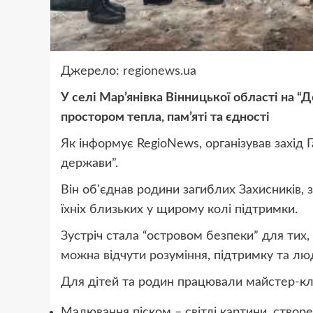
Джерело:
regionews.ua
У селі Мар’янівка Вінницької області на “
простором тепла, пам’яті та єдності
Як інформує RegioNews, організував захід
держави”.
Він об'єднав родини загиблих Захисників, 
їхніх близьких у щирому колі підтримки.
Зустріч стала “островом безпеки” для тих,
можна відчути розуміння, підтримку та лю
Для дітей та родин працювали майстер-кл
Малювання піском – світлі картини, створ