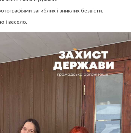
отографіями загиблих і зниклих безвісти.
о і весело.