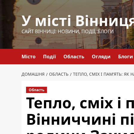
Перейти
до
У місті Вінниц
вмісту
САЙТ ВІННИЦІ: НОВИНИ, ПОДІЇ, БЛОГИ
Місто
Події
Область
Огляди
Блоги
ДОМАШНЯ
ОБЛАСТЬ
ТЕПЛО, СМІХ І ПАМ’ЯТЬ: Я
Область
Тепло, сміх і 
Вінниччині 