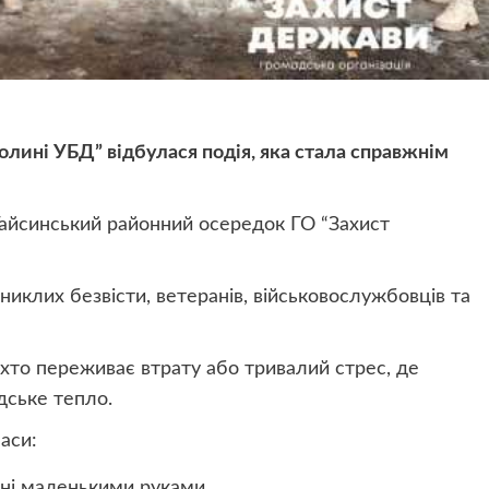
Долині УБД” відбулася подія, яка стала справжнім
 Гайсинський районний осередок ГО “Захист
зниклих безвісти, ветеранів, військовослужбовців та
 хто переживає втрату або тривалий стрес, де
дське тепло.
аси:
ені маленькими руками.